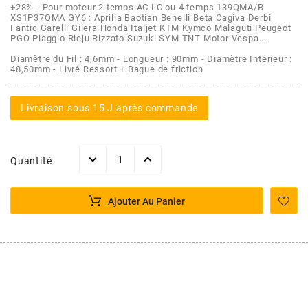
AFAM
+28% - Pour moteur 2 temps AC LC ou 4 temps 139QMA/B
XS1P37QMA GY6 : Aprilia Baotian Benelli Beta Cagiva Derbi
CABLERIE
CHASSIS
VARIATION
CHASSIS
Fantic Garelli Gilera Honda Italjet KTM Kymco Malaguti Peugeot
PGO Piaggio Rieju Rizzato Suzuki SYM TNT Motor Vespa...
AGP
Diamètre du Fil : 4,6mm - Longueur : 90mm - Diamètre Intérieur :
STICKERS
FREINAGE
EMBRAYAGE
FREINAGE
48,50mm - Livré Ressort + Bague de friction
AIRSAL
BON PLAN
CABLERIE
TRANSMISSION
ECLAIRAGE
Livraison sous 15 J après commande
AJP
MOTEUR SOLEX
ELECTRICITE
REFROIDISSEMENT
ELECTRICITE
Quantité
ALGI
PARTIE CYCLE SOLEX
RESERVOIR
CABLERIE
Ajouter Au Panier
ALLPRO
DEMARRAGE
CARROSSERIE
ALT-1
CARTER
AM6 ALL DAY
APRILIA