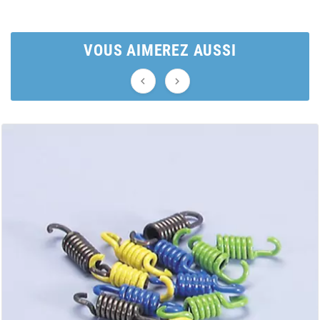
AUVRAY
AVOC
VOUS AIMEREZ AUSSI


AXWIN
b
BANDO
BARIKIT
BCD
BELGOM