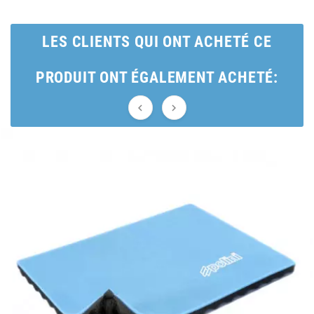
BRAIH
LES CLIENTS QUI ONT ACHETÉ CE
BRIDGESTONE
PRODUIT ONT ÉGALEMENT ACHETÉ:
BRK


BUZZETTI
c
C4
CARENZI
CHAMPION