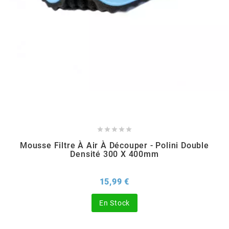
CHARVIN
CHOK
CIF
CL BRAKES





Mousse Filtre À Air À Découper - Polini Double
CONTI
Densité 300 X 400mm
COOCASE
Prix
15,99 €
En Stock
CST TIRES