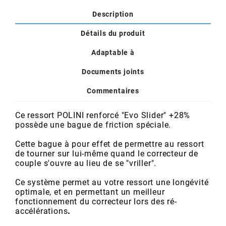
POSTE DE PILOTAGE
DERBI E3 ALL DAY
Description
ARCHIVE
Détails du produit
AREXONS
Adaptable à
Documents joints
ARIETE
Commentaires
ARMLOCK
Ce ressort POLINI renforcé "Evo Slider" +28%
possède une bague de friction spéciale.
ARTEIN
Cette bague à pour effet de permettre au ressort
de tourner sur lui-même quand le correcteur de
couple s'ouvre au lieu de se "vriller".
ARTEK
Ce système permet au votre ressort une longévité
optimale, et en permettant un meilleur
ATHENA
fonctionnement du correcteur lors des ré-
accélérations
.