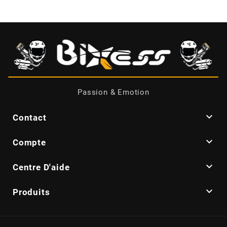
CYCLUS TOOLS
d
D.I.D
Passion & Emotion
DAYCO

Contact
DEESTONE

Compte

Centre D'aide
DELI TIRE

Produits
DELLORTO