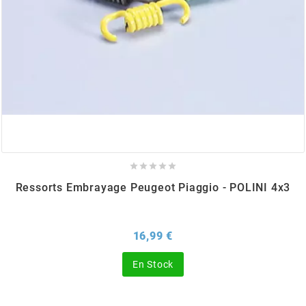
BERING
BETA MOTOS
BETA RACING
BIDALOT





Ressorts Embrayage Peugeot Piaggio - POLINI 4x3
BIHR
BIXESS
Prix
16,99 €
En Stock
BOUCHET ENGINEERING