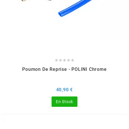
CHARVIN
CHOK
CIF





CL BRAKES
Poumon De Reprise - POLINI Chrome
CONTI
Prix
40,90 €
COOCASE
En Stock
CST TIRES