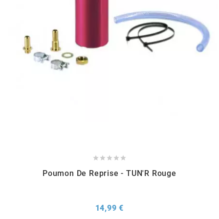
METRAKIT
MICHELIN
MIKUNI
MINERVA OIL
MITAS





Poumon De Reprise - TUN'R Rouge
MITSUBOSHI
MOST
Prix
14,99 €