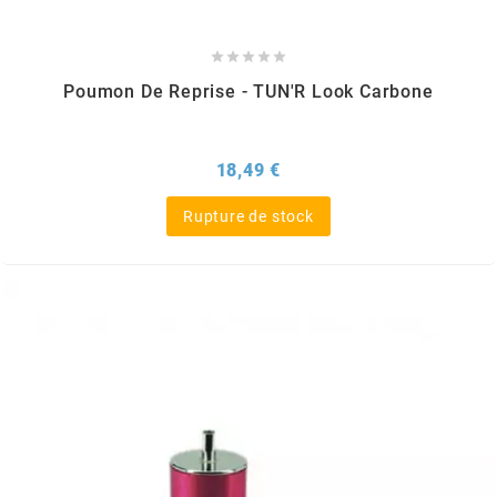
m





Poumon De Reprise - TUN'R Look Carbone
MAGGI
MAGNETI MARELLI
Prix
18,49 €
Rupture de stock
MALOSSI
MARCHALD FILTERS
MBK / YAMAHA
MERYT
METEOR PISTON