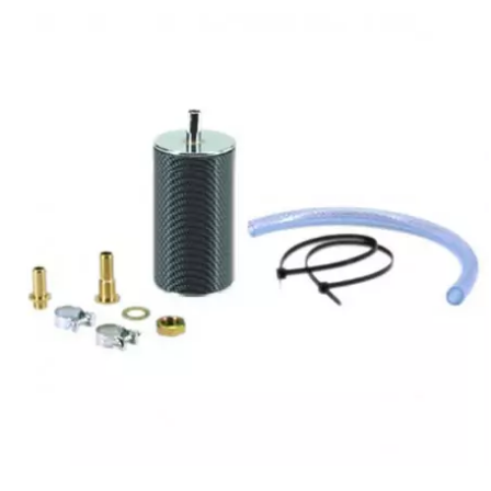
l
LANDPORT
LEOVINCE
LETHAL THREAT
LOCKFORCE
LOCTITE
LUSITO