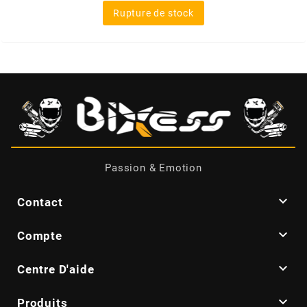
Rupture de stock
MOTIP
MOTO TASSINARI
MOTOFORCE
MOTORI MINARELLI S.P.A.
Passion & Emotion
MPH HELMET

Contact
MT HELMETS

Compte
MTKT

Centre D'aide

Produits