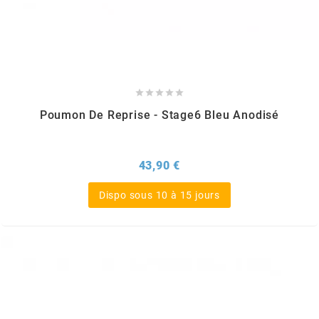
GLOBAL RACING OIL
GS27
GTR





Poumon De Reprise - Stage6 Bleu Anodisé
GUILERA
Prix
43,90 €
GURTNER
Dispo sous 10 à 15 jours
h
HEIDENAU
HEVIK