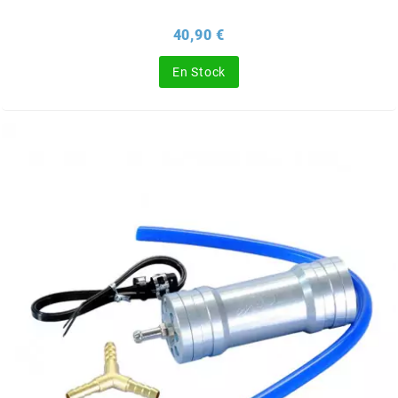
BRAIH
Prix
40,90 €
BRIDGESTONE
En Stock
BRK
BUZZETTI
c
C4
CARENZI
CHAMPION