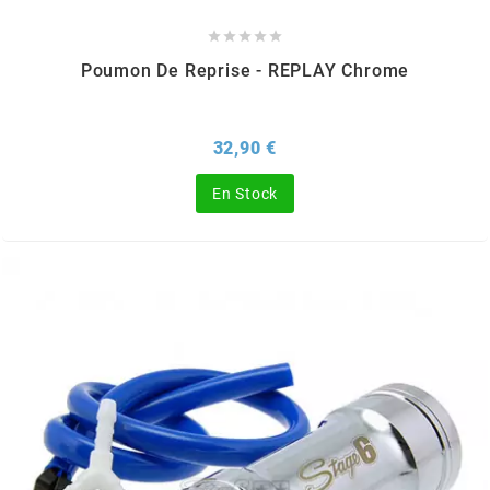
DERBI





DMP
Poumon De Reprise - REPLAY Chrome
DOMINO
Prix
32,90 €
En Stock
DOPPLER
DR
DUNLOP
e
EASYBOOST