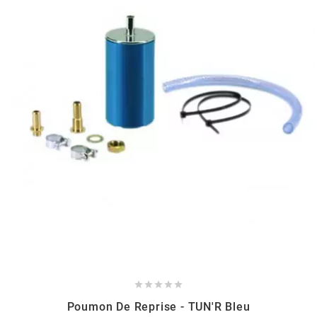
HOOSIER RACING TIRE
HUTCHINSON
i
IGM
INA
IPONE





IRIS
Poumon De Reprise - TUN'R Bleu