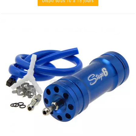
Dispo sous 10 à 15 jours
FLÖSSER
FULBAT
g
GALFER
GATES
GIANNELLI
GILERA