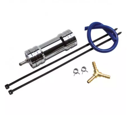
CYCLUS TOOLS
d
D.I.D
DAYCO
DEESTONE
DELI TIRE
DELLORTO