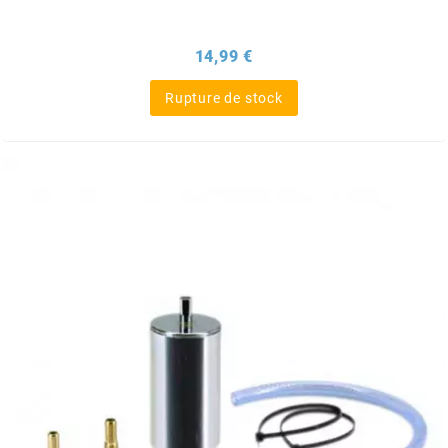
ITALKIT
Prix
14,99 €
j
Rupture de stock
JAMARCOL
k
KANAIR
KAPPA
KEIHIN