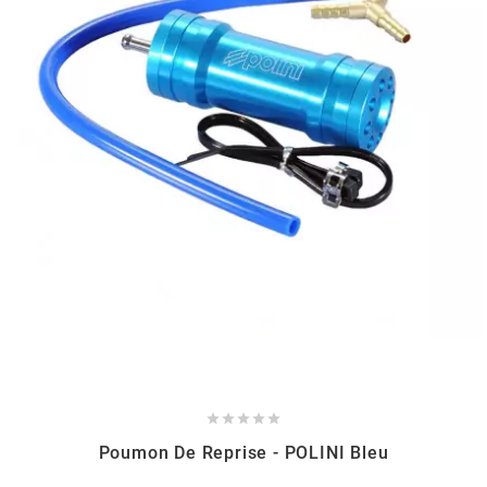
BERING
BETA MOTOS
BETA RACING
BIDALOT
BIHR
BIXESS





BOUCHET ENGINEERING
Poumon De Reprise - POLINI Bleu