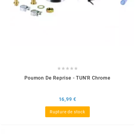
KMC
KMC
KOSO
KRD





KRM PRO RIDE
Poumon De Reprise - TUN'R Chrome
KUNDO
Prix
16,99 €
KUTVEK
Rupture de stock
KYOTO