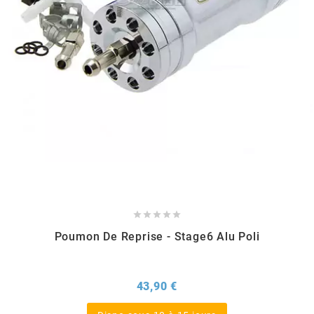
EBR
ELRING
f
FACO
FAG





Poumon De Reprise - Stage6 Alu Poli
FDM
Prix
43,90 €
FIVE