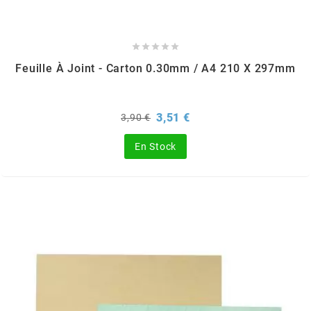
m





MAGGI
Feuille À Joint - Carton 0.30mm / A4 210 X 297mm
MAGNETI MARELLI
Prix
Prix
3,51 €
3,90 €
de
base
MALOSSI
En Stock
MARCHALD FILTERS
MBK / YAMAHA
MERYT
METEOR PISTON