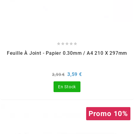
GLOBAL RACING OIL
GS27
GTR





Feuille À Joint - Papier 0.30mm / A4 210 X 297mm
GUILERA
GURTNER
Prix
Prix
3,59 €
3,99 €
de
base
En Stock
h
HEIDENAU
Promo 10%
HEVIK