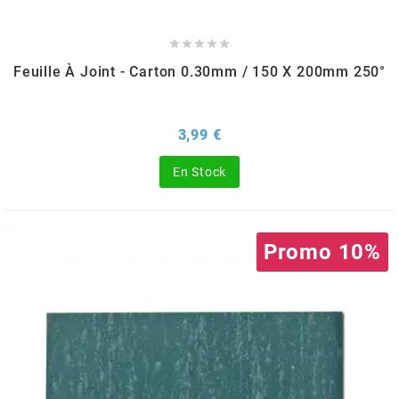
DERBI





DMP
Feuille À Joint - Carton 0.30mm / 150 X 200mm 250°
DOMINO
Prix
3,99 €
DOPPLER
En Stock
DR
Promo 10%
DUNLOP
e
EASYBOOST