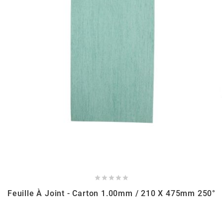
RUN IRON WORKS
s
SARKANY
SAVA
SCHWALBE
SCR CORSE





Feuille À Joint - Carton 1.00mm / 210 X 475mm 250°
SEAFLO