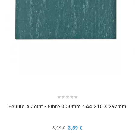
EBR
ELRING
f
FACO
FAG





FDM
Feuille À Joint - Fibre 0.50mm / A4 210 X 297mm
FIVE
Prix
Prix
3,59 €
3,99 €
de