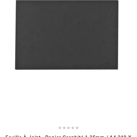
HOOSIER RACING TIRE
HUTCHINSON
i
IGM
INA
IPONE
IRIS




