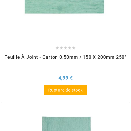
MVT
MXS RACING
n





NARAKU
Feuille À Joint - Carton 0.50mm / 150 X 200mm 250°
NEWFREN
Prix
4,99 €
NG BRAKE DISC
Rupture de stock
NGK
NHK