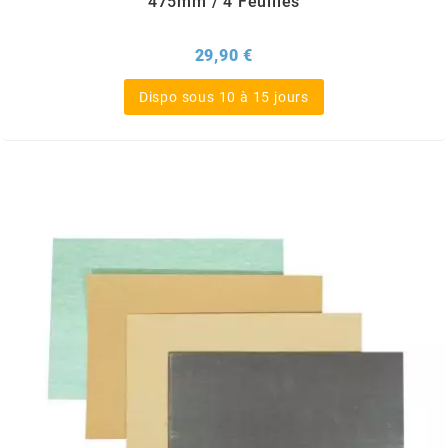
475mm / 4 Feuilles
BRAIH
Prix
29,90 €
BRIDGESTONE
Dispo sous 10 à 15 jours
BRK
BUZZETTI
c
C4
CARENZI
CHAMPION