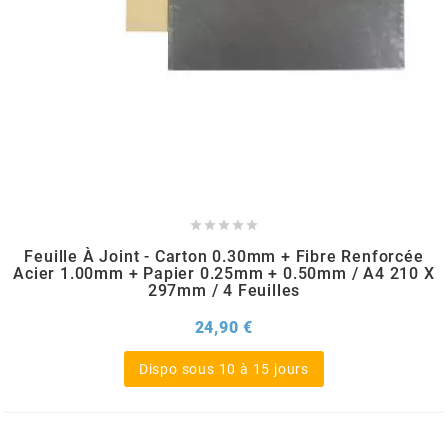
CHARVIN
CHOK
CIF





CL BRAKES
Feuille À Joint - Carton 0.30mm + Fibre Renforcée
Acier 1.00mm + Papier 0.25mm + 0.50mm / A4 210 X
297mm / 4 Feuilles
CONTI
Prix
24,90 €
COOCASE
Dispo sous 10 à 15 jours
CST TIRES