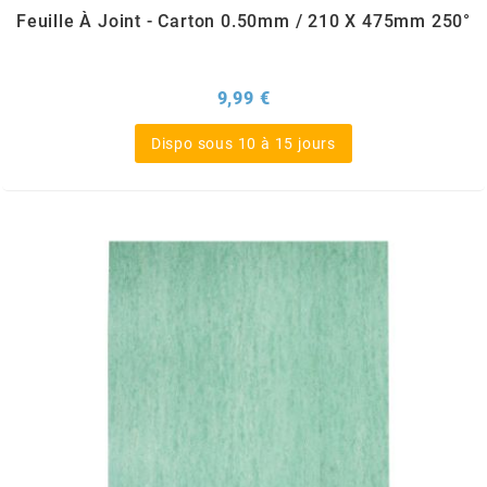
OMG
Feuille À Joint - Carton 0.50mm / 210 X 475mm 250°
OPM
Prix
9,99 €
Dispo sous 10 à 15 jours
OSRAM
OTTO PARTS
OXA FACTORY
p
P2R
PARMAKIT