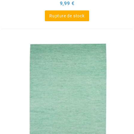
Prix
9,99 €
SGR
Rupture de stock
SHAD
SHERCO
SHIDO
SHIRO HELMETS
SIGMA
SITO
SKF