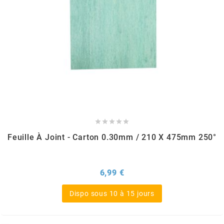
KMC
KMC
KOSO
KRD
KRM PRO RIDE





Feuille À Joint - Carton 0.30mm / 210 X 475mm 250°
KUNDO
Prix
6,99 €
KUTVEK
Dispo sous 10 à 15 jours
KYOTO