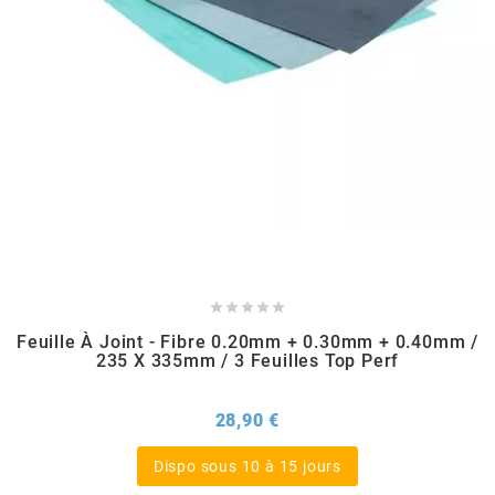
TPI BEARINGS
TRANSFIL
TRANSVAL
TRW
TUCANO URBANO





Feuille À Joint - Fibre 0.20mm + 0.30mm + 0.40mm /
235 X 335mm / 3 Feuilles Top Perf
TUN'R
Prix
28,90 €
TURBOKIT
Dispo sous 10 à 15 jours