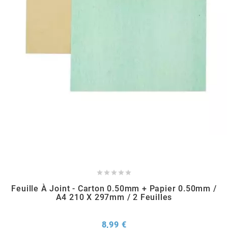
METRAKIT
MICHELIN
MIKUNI
MINERVA OIL
MITAS





MITSUBOSHI
Feuille À Joint - Carton 0.50mm + Papier 0.50mm /
A4 210 X 297mm / 2 Feuilles
MOST
Prix
8,99 €