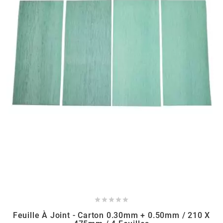
BERING
BETA MOTOS
BETA RACING
BIDALOT
BIHR
BIXESS
BOUCHET ENGINEERING





Feuille À Joint - Carton 0.30mm + 0.50mm / 210 X