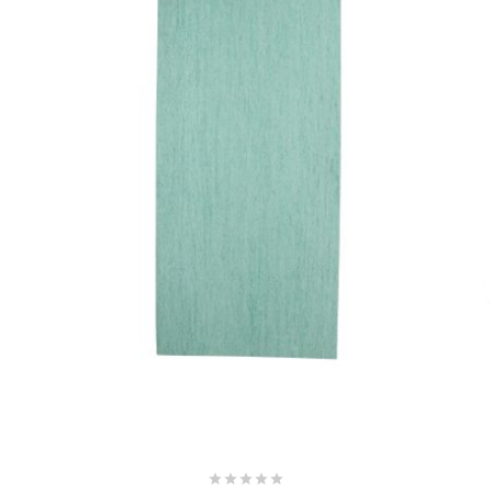
NITRO
NOEND
NOREV
NOVI
NTN BEARINGS
o
OLYMPIA




