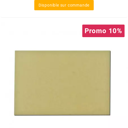
base
Disponible sur commande
FLÖSSER
FULBAT
Promo 10%
g
GALFER
GATES
GIANNELLI
GILERA