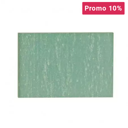
Promo 10%
l
LANDPORT
LEOVINCE
LETHAL THREAT
LOCKFORCE
LOCTITE
LUSITO