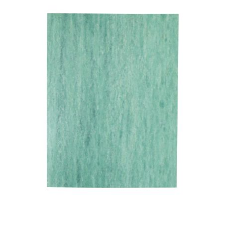
CYCLUS TOOLS
d
D.I.D
DAYCO
DEESTONE
DELI TIRE
DELLORTO