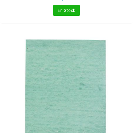
MOTIP
En Stock
MOTO TASSINARI
MOTOFORCE
MOTORI MINARELLI S.P.A.
MPH HELMET
MT HELMETS
MTKT