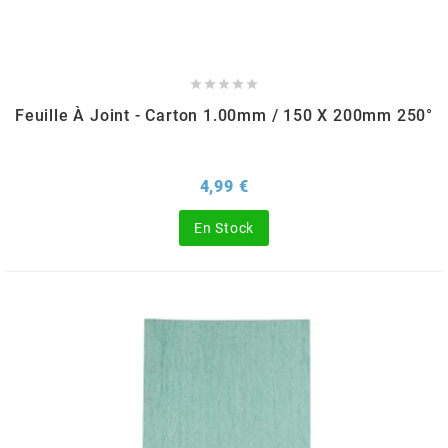
REFLECTIVE BERLIN
RENTHAL





Feuille À Joint - Carton 1.00mm / 150 X 200mm 250°
REPLAY
Prix
RIEJU
4,99 €
En Stock
RITO
RK
RMS ALTERNATIVE MOTO PARTS
RSM