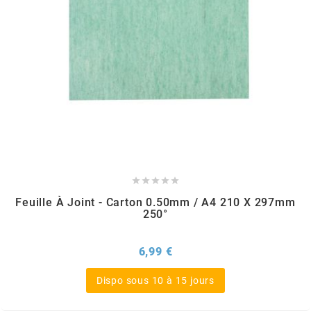
PEUGEOT
PHILIPS
PIAGGIO
PINASCO





Feuille À Joint - Carton 0.50mm / A4 210 X 297mm
PIRELLI
250°
POLINI
Prix
6,99 €
Dispo sous 10 à 15 jours
POLISPORT