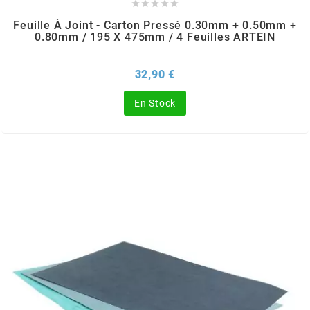
TERZO





Feuille À Joint - Carton Pressé 0.30mm + 0.50mm +
0.80mm / 195 X 475mm / 4 Feuilles ARTEIN
THOR PARTS
Prix
32,90 €
TIP TOP
En Stock
TIVOLY
TJT
TNB
TNT
TOP PERFORMANCES