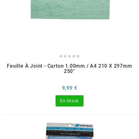
SPORFABRIC
SRAM
STAGE6





Feuille À Joint - Carton 1.00mm / A4 210 X 297mm
250°
STAGE6 R/T
Prix
9,99 €
STAR BAR
En Stock
STEEV
STR8