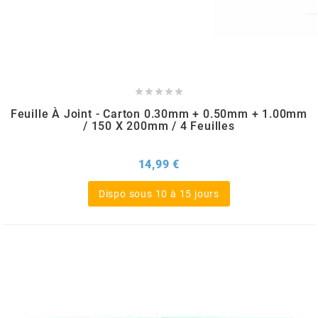
AUVRAY
AVOC
AXWIN





Feuille À Joint - Carton 0.30mm + 0.50mm + 1.00mm
/ 150 X 200mm / 4 Feuilles
b
Prix
14,99 €
BANDO
Dispo sous 10 à 15 jours
BARIKIT
BCD
BELGOM