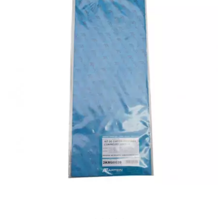
SUNWORLD RACING
t
TDH 2DAY
TECNIGAS
TECNO
TECNO GLOBE
TEKNIX