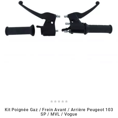
BERING
BETA MOTOS
BETA RACING
BIDALOT
BIHR
BIXESS





BOUCHET ENGINEERING
Kit Poignée Gaz / Frein Avant / Arrière Peugeot 103
SP / MVL / Vogue