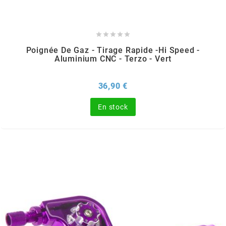
REFLECTIVE BERLIN
RENTHAL





Poignée De Gaz - Tirage Rapide -Hi Speed -
Aluminium CNC - Terzo - Vert
REPLAY
Prix
36,90 €
RIEJU
En stock
RITO
RK
RMS ALTERNATIVE MOTO PARTS
RSM