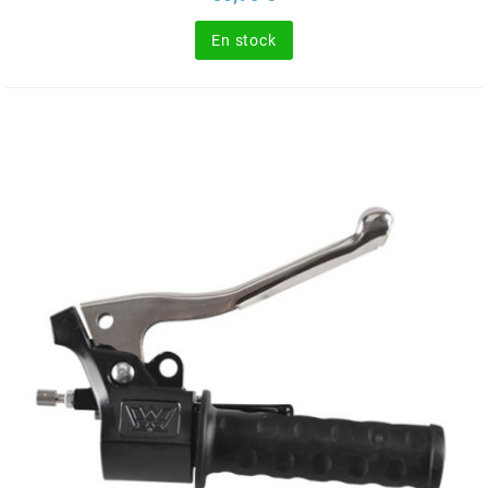
SGR
En stock
SHAD
SHERCO
SHIDO
SHIRO HELMETS
SIGMA
SITO
SKF