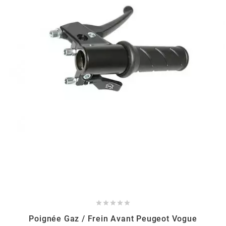
HOOSIER RACING TIRE
HUTCHINSON
i
IGM
INA
IPONE





IRIS
Poignée Gaz / Frein Avant Peugeot Vogue