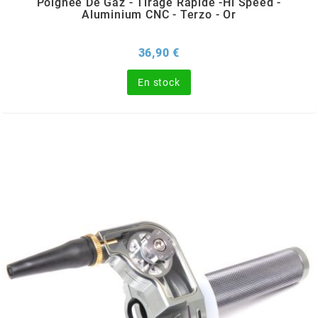
Poignée De Gaz - Tirage Rapide -Hi Speed -
OMG
Aluminium CNC - Terzo - Or
Prix
36,90 €
OPM
En stock
OSRAM
OTTO PARTS
OXA FACTORY
p
P2R
PARMAKIT