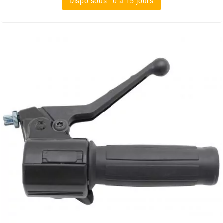
Dispo sous 10 à 15 jours
FLÖSSER
FULBAT
g
GALFER
GATES
GIANNELLI
GILERA