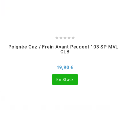
GLOBAL RACING OIL
GS27
GTR





Poignée Gaz / Frein Avant Peugeot 103 SP MVL -
CLB
GUILERA
Prix
19,90 €
GURTNER
En Stock
h
HEIDENAU
HEVIK