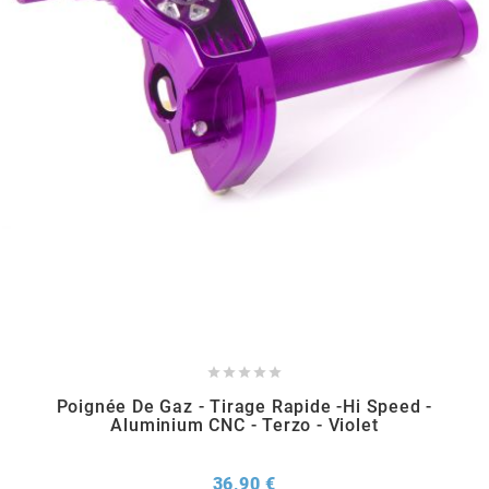
RUN IRON WORKS
s
SARKANY
SAVA
SCHWALBE





SCR CORSE
Poignée De Gaz - Tirage Rapide -Hi Speed -
Aluminium CNC - Terzo - Violet
SEAFLO
Prix
36,90 €