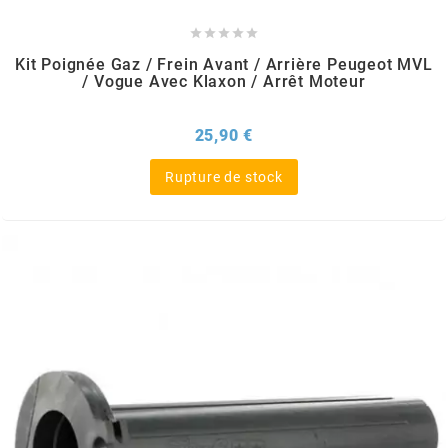
DERBI





DMP
Kit Poignée Gaz / Frein Avant / Arrière Peugeot MVL
/ Vogue Avec Klaxon / Arrêt Moteur
DOMINO
Prix
25,90 €
Rupture de stock
DOPPLER
DR
DUNLOP
e
EASYBOOST