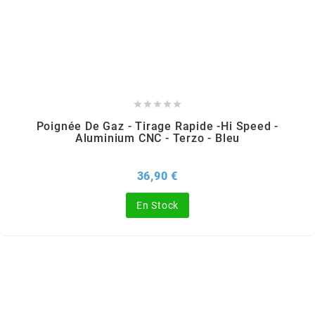
MVT
MXS RACING
n





Poignée De Gaz - Tirage Rapide -Hi Speed -
NARAKU
Aluminium CNC - Terzo - Bleu
NEWFREN
Prix
36,90 €
En Stock
NG BRAKE DISC
NGK
NHK