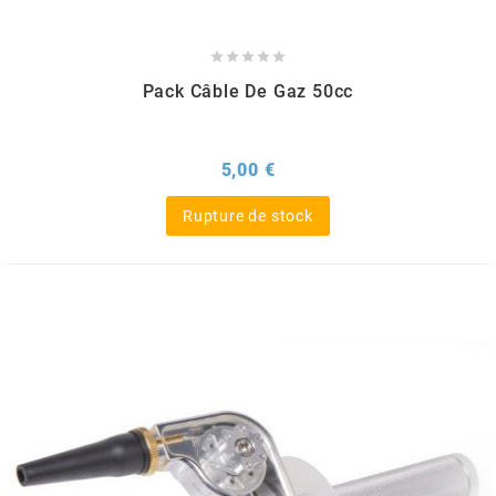
m





Pack Câble De Gaz 50cc
MAGGI
MAGNETI MARELLI
Prix
5,00 €
Rupture de stock
MALOSSI
MARCHALD FILTERS
MBK / YAMAHA
MERYT
METEOR PISTON