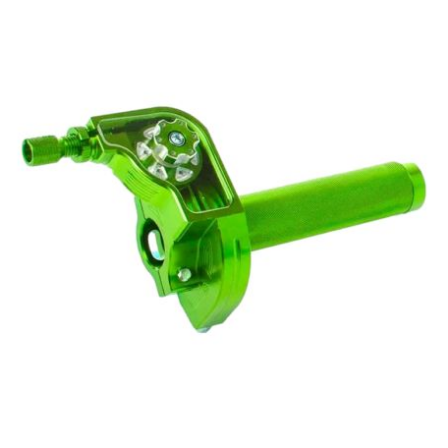
PRESSOL
PRO TAPER
PROGRIP
PROMA
r
RADIKAL
RBMAX