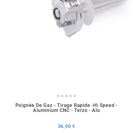
METRAKIT
MICHELIN
MIKUNI
MINERVA OIL
MITAS





Poignée De Gaz - Tirage Rapide -Hi Speed -
MITSUBOSHI
Aluminium CNC - Terzo - Alu
MOST
Prix
36,90 €