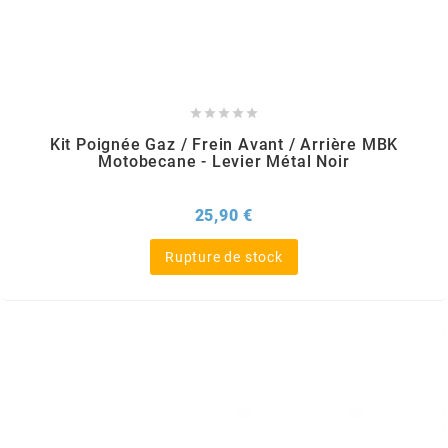
AUVRAY
AVOC





AXWIN
Kit Poignée Gaz / Frein Avant / Arrière MBK
Motobecane - Levier Métal Noir
b
Prix
25,90 €
BANDO
Rupture de stock
BARIKIT
BCD
BELGOM