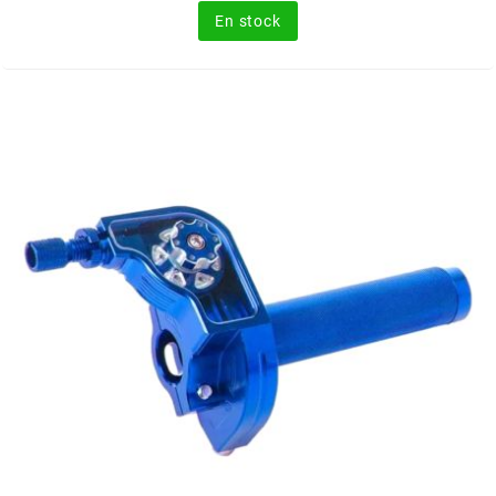
En stock
MOTIP
MOTO TASSINARI
MOTOFORCE
MOTORI MINARELLI S.P.A.
MPH HELMET
MT HELMETS
MTKT