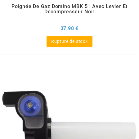
TERZO
Poignée De Gaz Domino MBK 51 Avec Levier Et
Décompresseur Noir
THOR PARTS
Prix
37,90 €
TIP TOP
Rupture de stock
TIVOLY
TJT
TNB
TNT
TOP PERFORMANCES