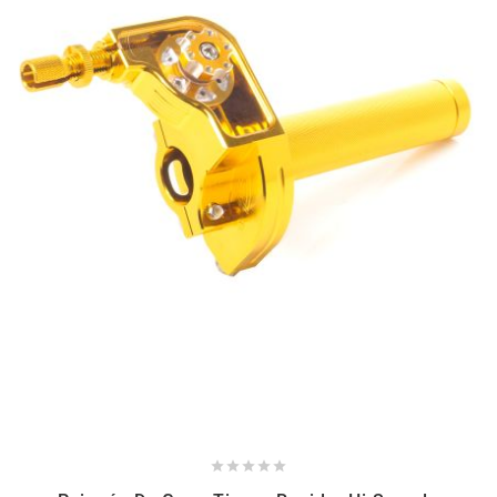
NITRO
NOEND
NOREV
NOVI
NTN BEARINGS
o
OLYMPIA




