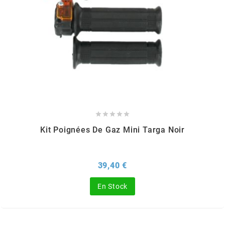
KMC
KMC
KOSO
KRD





KRM PRO RIDE
Kit Poignées De Gaz Mini Targa Noir
KUNDO
Prix
39,40 €
KUTVEK
En Stock
KYOTO