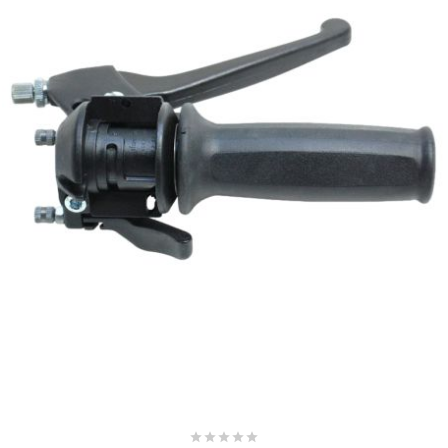
SUNWORLD RACING
t
TDH 2DAY
TECNIGAS
TECNO
TECNO GLOBE
TEKNIX




