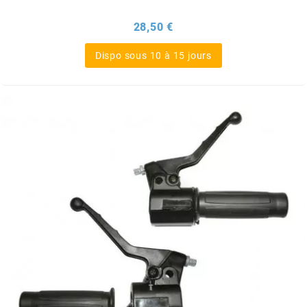
BRAIH
Prix
28,50 €
BRIDGESTONE
Dispo sous 10 à 15 jours
BRK
BUZZETTI
c
C4
CARENZI
CHAMPION