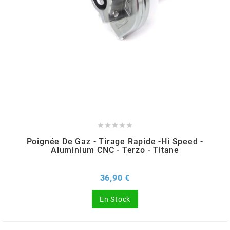
PEUGEOT
PHILIPS
PIAGGIO
PINASCO





Poignée De Gaz - Tirage Rapide -Hi Speed -
Aluminium CNC - Terzo - Titane
PIRELLI
Prix
36,90 €
POLINI
En Stock
POLISPORT