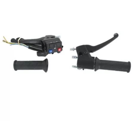
CYCLUS TOOLS
d
D.I.D
DAYCO
DEESTONE
DELI TIRE
DELLORTO