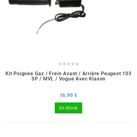
CHARVIN
CHOK
CIF





CL BRAKES
Kit Poignée Gaz / Frein Avant / Arrière Peugeot 103
SP / MVL / Vogue Avec Klaxon
CONTI
Prix
16,90 €
COOCASE
En Stock
CST TIRES