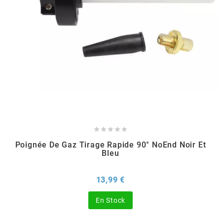
TPI BEARINGS
TRANSFIL
TRANSVAL
TRW





TUCANO URBANO
Poignée De Gaz Tirage Rapide 90° NoEnd Noir Et
Bleu
TUN'R
Prix
13,99 €
TURBOKIT
En Stock