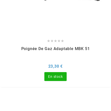
SPORFABRIC
SRAM





STAGE6
Poignée De Gaz Adaptable MBK 51
STAGE6 R/T
Prix
23,30 €
STAR BAR
En stock
STEEV
STR8