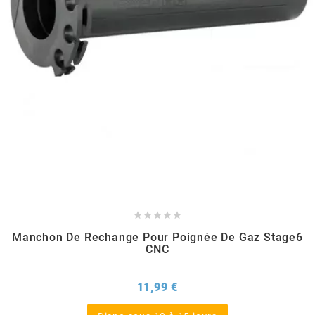
EBR
ELRING
f
FACO
FAG





Manchon De Rechange Pour Poignée De Gaz Stage6
FDM
CNC
Prix
11,99 €
FIVE