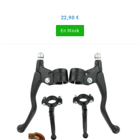
ITALKIT
Prix
22,90 €
j
En Stock
JAMARCOL
k
KANAIR
KAPPA
KEIHIN