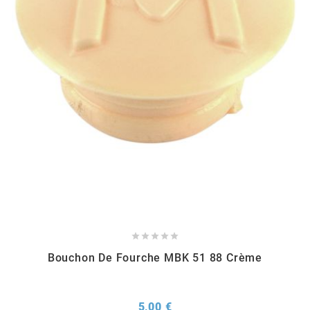
RUN IRON WORKS
s
SARKANY
SAVA
SCHWALBE





SCR CORSE
Bouchon De Fourche MBK 51 88 Crème
SEAFLO
Prix
5,00 €