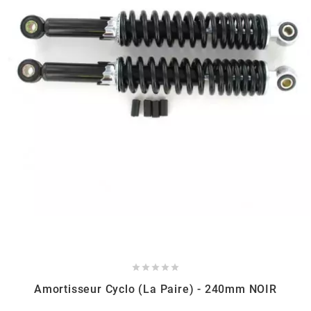
BERING
BETA MOTOS
BETA RACING
BIDALOT
BIHR
BIXESS





BOUCHET ENGINEERING
Amortisseur Cyclo (la Paire) - 240mm NOIR