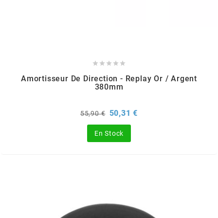
GLOBAL RACING OIL
GS27
GTR





Amortisseur De Direction - Replay Or / Argent
380mm
GUILERA
Prix
Prix
50,31 €
55,90 €
GURTNER
de
base
En Stock
h
HEIDENAU
HEVIK