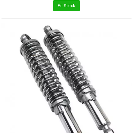
En Stock
MOTIP
MOTO TASSINARI
MOTOFORCE
MOTORI MINARELLI S.P.A.
MPH HELMET
MT HELMETS
MTKT