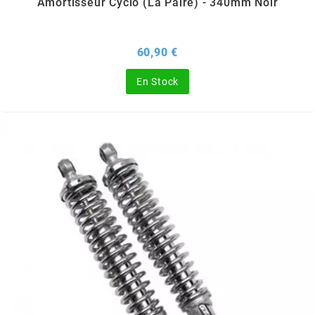
Amortisseur Cyclo (la Paire) - 340mm Noir
OMG
Prix
60,90 €
OPM
En Stock
OSRAM
OTTO PARTS
OXA FACTORY
p
P2R
PARMAKIT