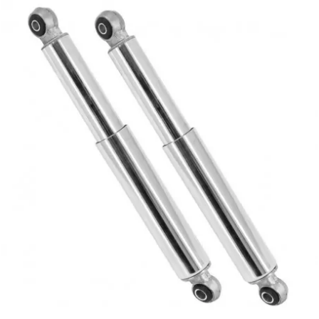
PRESSOL
PRO TAPER
PROGRIP
PROMA
r
RADIKAL
RBMAX