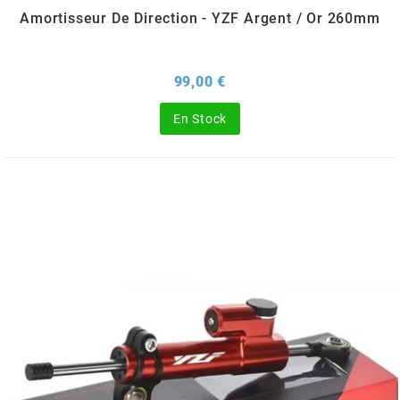
TERZO
Amortisseur De Direction - YZF Argent / Or 260mm
THOR PARTS
Prix
99,00 €
TIP TOP
En Stock
TIVOLY
TJT
TNB
TNT
TOP PERFORMANCES