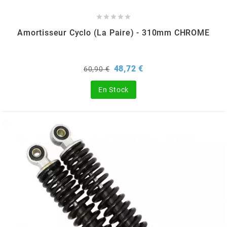
DERBI





DMP
Amortisseur Cyclo (la Paire) - 310mm CHROME
DOMINO
Prix
Prix
48,72 €
60,90 €
de
base
En Stock
DOPPLER
DR
DUNLOP
e
EASYBOOST