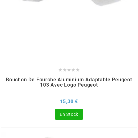
KMC
KMC
KOSO
KRD





KRM PRO RIDE
Bouchon De Fourche Aluminium Adaptable Peugeot
103 Avec Logo Peugeot
KUNDO
Prix
15,30 €
KUTVEK
En Stock
KYOTO