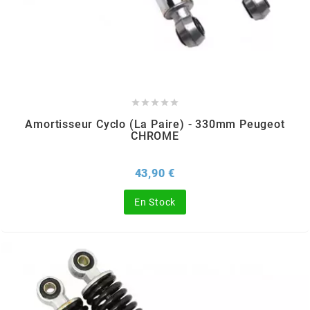
MVT
MXS RACING
n





Amortisseur Cyclo (la Paire) - 330mm Peugeot
NARAKU
CHROME
NEWFREN
Prix
43,90 €
En Stock
NG BRAKE DISC
NGK
NHK