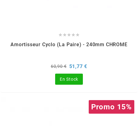
AUVRAY
AVOC





AXWIN
Amortisseur Cyclo (la Paire) - 240mm CHROME
b
Prix
Prix
51,77 €
60,90 €
de
base
BANDO
En Stock
BARIKIT
Promo 15%
BCD
BELGOM