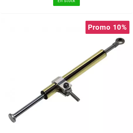
En Stock
FLÖSSER
FULBAT
Promo 10%
g
GALFER
GATES
GIANNELLI
GILERA