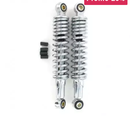
CYCLUS TOOLS
d
D.I.D
DAYCO
DEESTONE
DELI TIRE
DELLORTO