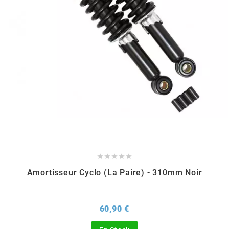
EBR
ELRING
f
FACO
FAG





Amortisseur Cyclo (la Paire) - 310mm Noir
FDM
Prix
60,90 €
FIVE