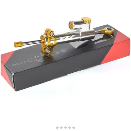
SUNWORLD RACING
t
TDH 2DAY
TECNIGAS
TECNO
TECNO GLOBE
TEKNIX




