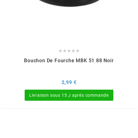
SPORFABRIC
SRAM





STAGE6
Bouchon De Fourche MBK 51 88 Noir
STAGE6 R/T
Prix
2,99 €
STAR BAR
Livraison sous 15 J après commande
STEEV
STR8