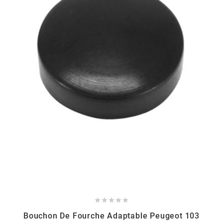
HOOSIER RACING TIRE
HUTCHINSON
i
IGM
INA
IPONE





IRIS
Bouchon De Fourche Adaptable Peugeot 103