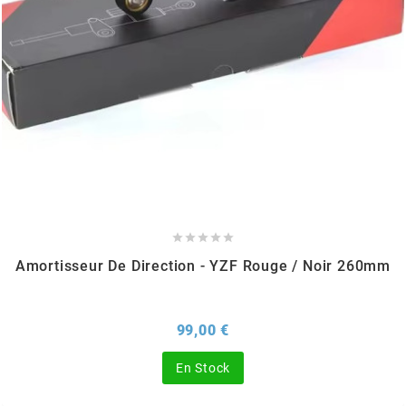
TPI BEARINGS
TRANSFIL
TRANSVAL
TRW





TUCANO URBANO
Amortisseur De Direction - YZF Rouge / Noir 260mm
TUN'R
Prix
99,00 €
TURBOKIT
En Stock