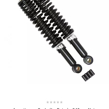
NITRO
NOEND
NOREV
NOVI
NTN BEARINGS
o
OLYMPIA




