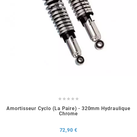
METRAKIT
MICHELIN
MIKUNI
MINERVA OIL
MITAS





Amortisseur Cyclo (la Paire) - 320mm Hydraulique
MITSUBOSHI
Chrome
MOST
Prix
72,90 €