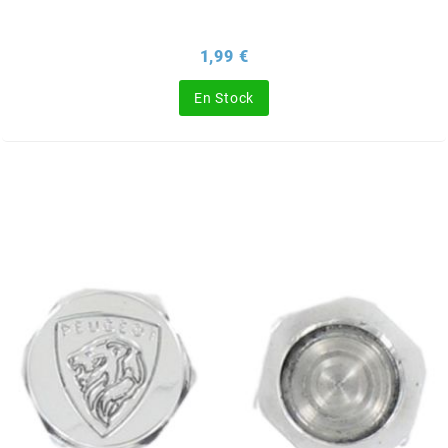
ITALKIT
Prix
1,99 €
j
En Stock
JAMARCOL
k
KANAIR
KAPPA
KEIHIN