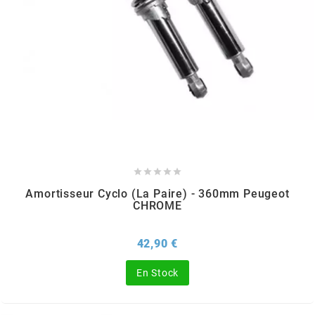
PEUGEOT
PHILIPS
PIAGGIO
PINASCO





Amortisseur Cyclo (la Paire) - 360mm Peugeot
CHROME
PIRELLI
Prix
42,90 €
POLINI
En Stock
POLISPORT