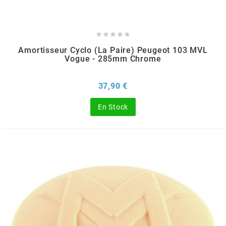
REFLECTIVE BERLIN
RENTHAL





Amortisseur Cyclo (la Paire) Peugeot 103 MVL
Vogue - 285mm Chrome
REPLAY
Prix
37,90 €
RIEJU
En Stock
RITO
RK
RMS ALTERNATIVE MOTO PARTS
RSM