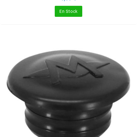
SGR
En Stock
SHAD
SHERCO
SHIDO
SHIRO HELMETS
SIGMA
SITO
SKF