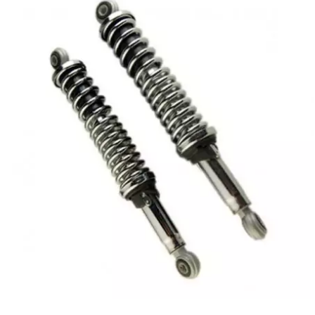
l
LANDPORT
LEOVINCE
LETHAL THREAT
LOCKFORCE
LOCTITE
LUSITO