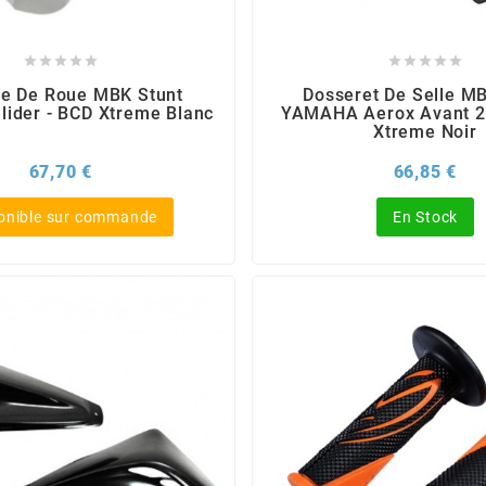










e De Roue MBK Stunt
Dosseret De Selle MB
ider - BCD Xtreme Blanc
YAMAHA Aerox Avant 2
Xtreme Noir
Prix
Pri
67,70 €
66,85 €
onible sur commande
En Stock