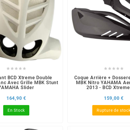










ant BCD Xtreme Double
Coque Arrière + Dossere
anc Avec Grille MBK Stunt
MBK Nitro YAHAMA Aer
YAMAHA Slider
2013 - BCD Xtreme
Prix
Pri
164,90 €
159,00 €
En Stock
Rupture de stoc