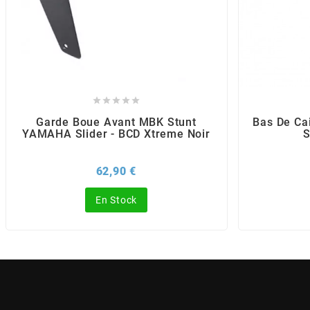
BRAIH
BRIDGESTONE
BRK





Garde Boue Avant MBK Stunt
Bas De C
BUZZETTI
YAMAHA Slider - BCD Xtreme Noir
S
Prix
62,90 €
c
En Stock
C4
CARENZI
CHAMPION