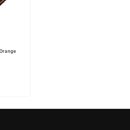
 Orange
x