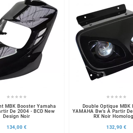










nt MBK Booster Yamaha
Double Optique MBK 
artir De 2004 - BCD New
YAMAHA Bw's À Partir De
Design Noir
RX Noir Homolo
Prix
Pri
134,00 €
132,90 €