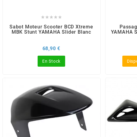
BERING





Sabot Moteur Scooter BCD Xtreme
Passag
BETA MOTOS
MBK Stunt YAMAHA Slider Blanc
YAMAHA Sl
Prix
68,90 €
BETA RACING
En Stock
Disp
BIDALOT
BIHR
BIXESS
BOUCHET ENGINEERING