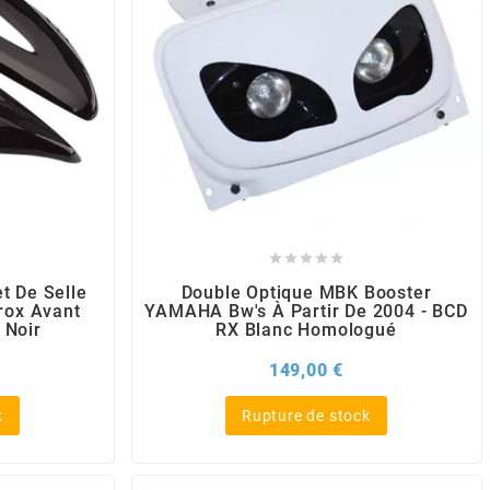





t De Selle
Double Optique MBK Booster
ox Avant
YAMAHA Bw's À Partir De 2004 - BCD
 Noir
RX Blanc Homologué
x
Prix
149,00 €
k
Rupture de stock