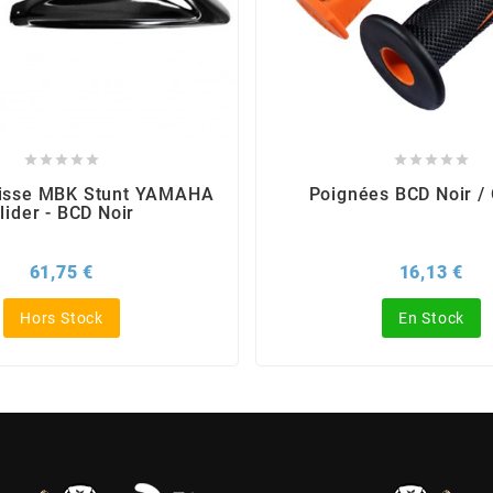










aisse MBK Stunt YAMAHA
Poignées BCD Noir /
lider - BCD Noir
Prix
Pri
61,75 €
16,13 €
Hors Stock
En Stock