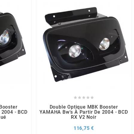





Booster
Double Optique MBK Booster
 2004 - BCD
YAMAHA Bw's À Partir De 2004 - BCD
gué
RX V2 Noir
x
Prix
116,75 €