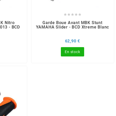





K Nitro
Garde Boue Avant MBK Stunt
013 - BCD
YAMAHA Slider - BCD Xtreme Blanc
x
Prix
62,90 €
En stock