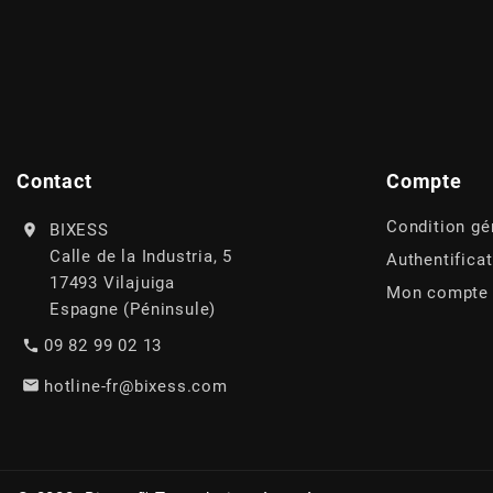
CHARVIN
CHOK
Contact
Compte
CIF
Condition gé
BIXESS
CL BRAKES
Calle de la Industria, 5
Authentifica
17493 Vilajuiga
Mon compte
Espagne (Péninsule)
CONTI
09 82 99 02 13
hotline-fr@bixess.com
COOCASE
CST TIRES