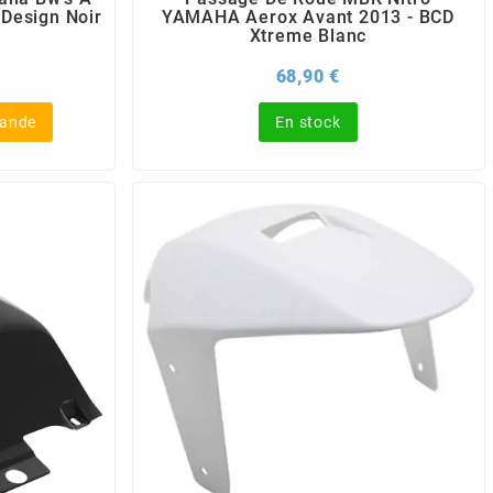
 Design Noir
YAMAHA Aerox Avant 2013 - BCD
Xtreme Blanc
x
Prix
68,90 €
mande
En stock