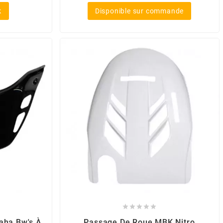
k
Disponible sur commande





aha Bw's À
Passage De Roue MBK Nitro