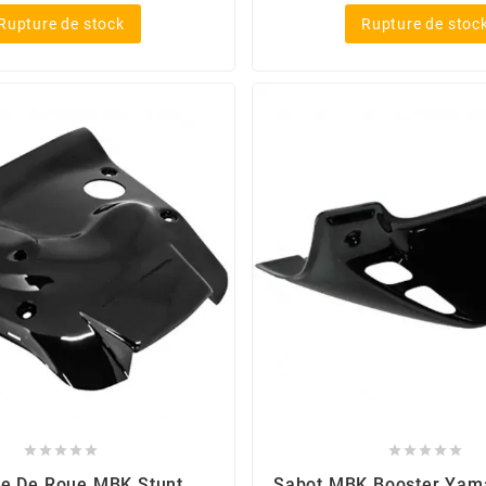
Rupture de stock
Rupture de stoc










e De Roue MBK Stunt
Sabot MBK Booster Yam