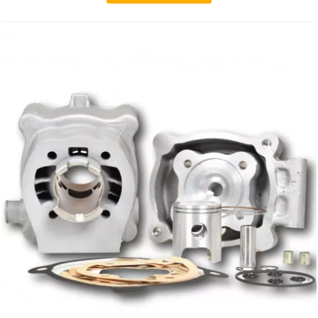
METRAKIT
MICHELIN
MIKUNI
MINERVA OIL
MITAS
MITSUBOSHI
MOST