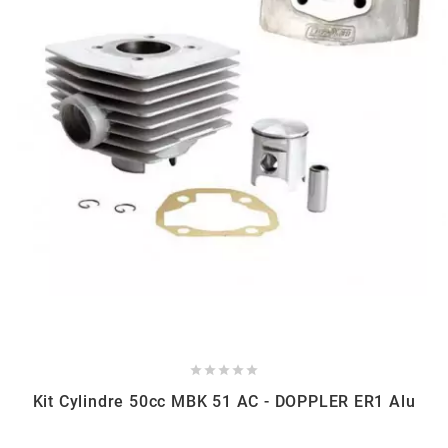
GLOBAL RACING OIL
GS27
GTR
GUILERA
GURTNER
h
HEIDENAU





Kit Cylindre 50cc MBK 51 AC - DOPPLER ER1 Alu
HEVIK