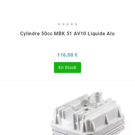
POSTE DE PILOTAGE
DERBI E3 ALL DAY
ARCHIVE





AREXONS
Cylindre 50cc MBK 51 AV10 Liquide Alu
ARIETE
Prix
116,00 €
ARMLOCK
En Stock
ARTEIN
ARTEK
ATHENA