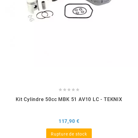
m
MAGGI
MAGNETI MARELLI
MALOSSI
MARCHALD FILTERS





Kit Cylindre 50cc MBK 51 AV10 LC - TEKNIX
MBK / YAMAHA
MERYT
Prix
117,90 €
Rupture de stock
METEOR PISTON