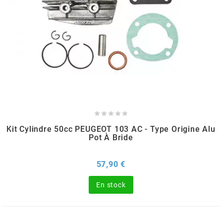
TERZO
THOR PARTS
TIP TOP
TIVOLY





TJT
Kit Cylindre 50cc PEUGEOT 103 AC - Type Origine Alu
Pot À Bride
TNB
Prix
57,90 €
TNT
En stock
TOP PERFORMANCES