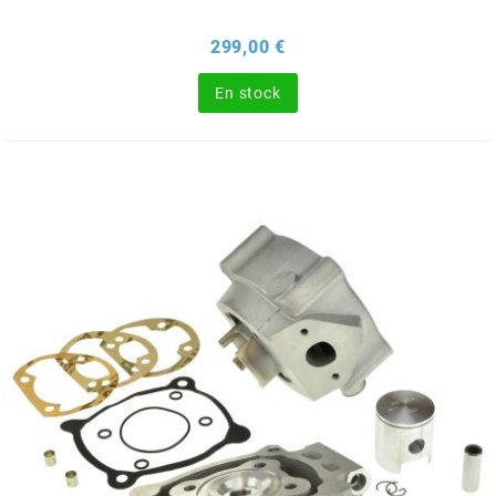
NITRO
Prix
299,00 €
En stock
NOEND
NOREV
NOVI
NTN BEARINGS
o
OLYMPIA