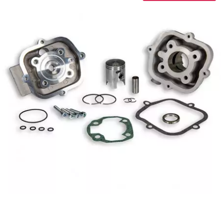
KMC
KMC
KOSO
KRD
KRM PRO RIDE
KUNDO
KUTVEK
KYOTO