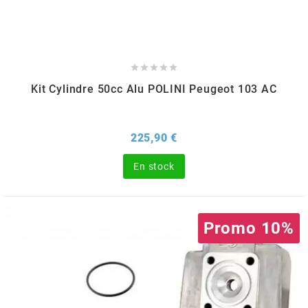
FLÖSSER
FULBAT





Kit Cylindre 50cc Alu POLINI Peugeot 103 AC
g
Prix
225,90 €
GALFER
En stock
GATES
Promo 10%
GIANNELLI
GILERA