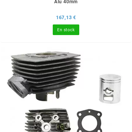
Alu 40mm
SUNWORLD RACING
Prix
167,13 €
t
En stock
TDH 2DAY
TECNIGAS
TECNO
TECNO GLOBE
TEKNIX