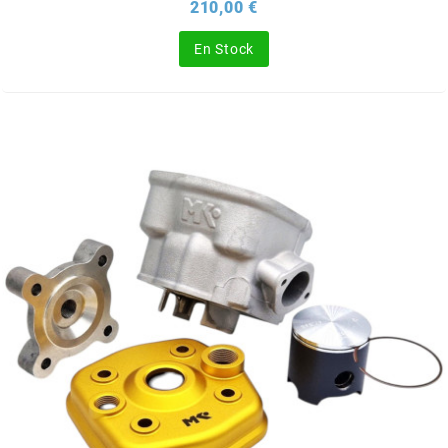
Prix
210,00 €
BERING
En Stock
BETA MOTOS
BETA RACING
BIDALOT
BIHR
BIXESS
BOUCHET ENGINEERING