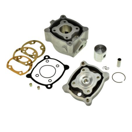
TPI BEARINGS
TRANSFIL
TRANSVAL
TRW
TUCANO URBANO
TUN'R
TURBOKIT