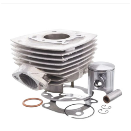
EBR
ELRING
f
FACO
FAG
FDM
FIVE