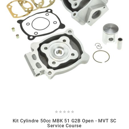
MVT
MXS RACING
n
NARAKU
NEWFREN
NG BRAKE DISC
NGK





Kit Cylindre 50cc MBK 51 G2B Open - MVT SC
NHK
Service Course