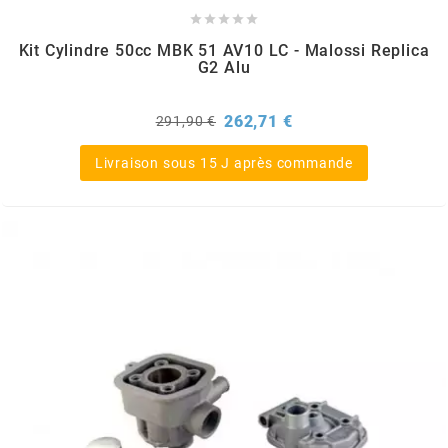





l
Kit Cylindre 50cc MBK 51 AV10 LC - Malossi Replica
G2 Alu
LANDPORT
Prix
Prix
262,71 €
291,90 €
de
base
LEOVINCE
Livraison sous 15 J après commande
LETHAL THREAT
LOCKFORCE
LOCTITE
LUSITO