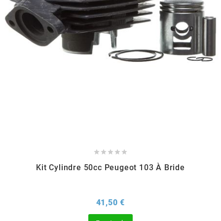
REFLECTIVE BERLIN
RENTHAL
REPLAY
RIEJU
RITO
RK





Kit Cylindre 50cc Peugeot 103 À Bride
RMS ALTERNATIVE MOTO PARTS
Prix
41,50 €
RSM