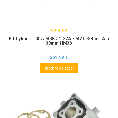
MOTIP
MOTO TASSINARI





Kit Cylindre 50cc MBK 51 G2A - MVT S-Race Alu
MOTOFORCE
39mm HM38
MOTORI MINARELLI S.P.A.
Prix
259,99 €
Rupture de stock
MPH HELMET
MT HELMETS
MTKT