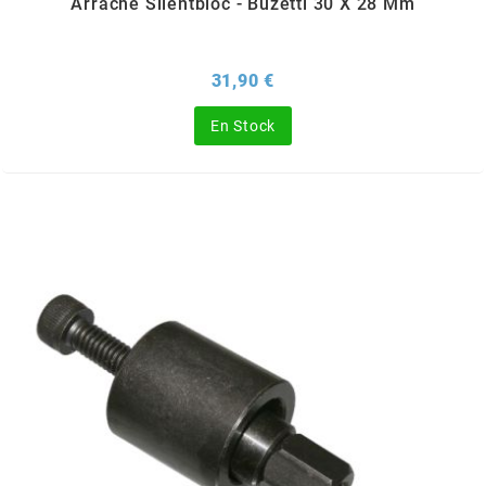
Arrache Silentbloc - Buzetti 30 X 28 Mm
OMG
Prix
31,90 €
OPM
En Stock
OSRAM
OTTO PARTS
OXA FACTORY
p
P2R
PARMAKIT