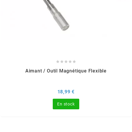
CHARVIN
CHOK
CIF





CL BRAKES
Aimant / Outil Magnétique Flexible
CONTI
Prix
18,99 €
COOCASE
En stock
CST TIRES