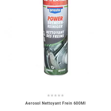
BERING
BETA MOTOS
BETA RACING
BIDALOT
BIHR
BIXESS





BOUCHET ENGINEERING
Aerosol Nettoyant Frein 600Ml