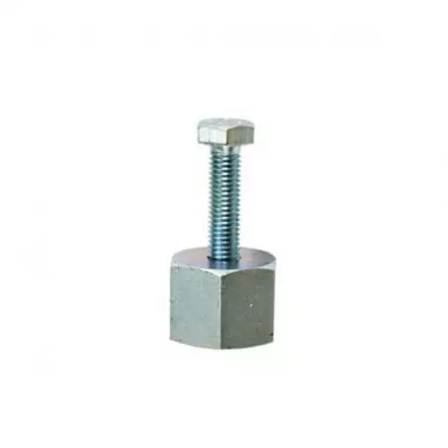
PRESSOL
PRO TAPER
PROGRIP
PROMA
r
RADIKAL
RBMAX