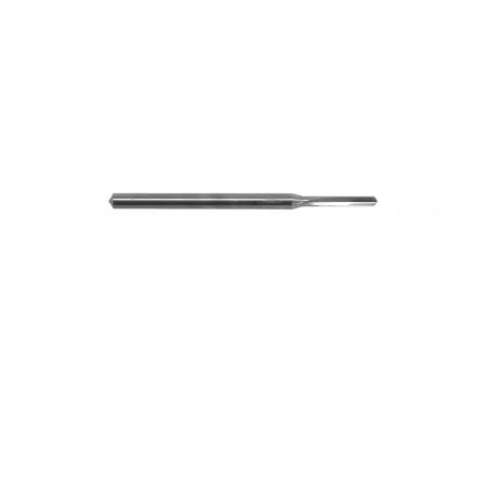
CYCLUS TOOLS
d
D.I.D
DAYCO
DEESTONE
DELI TIRE
DELLORTO