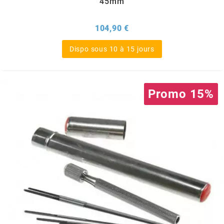
45mm
ITALKIT
Prix
104,90 €
j
Dispo sous 10 à 15 jours
JAMARCOL
Promo 15%
k
KANAIR
KAPPA
KEIHIN