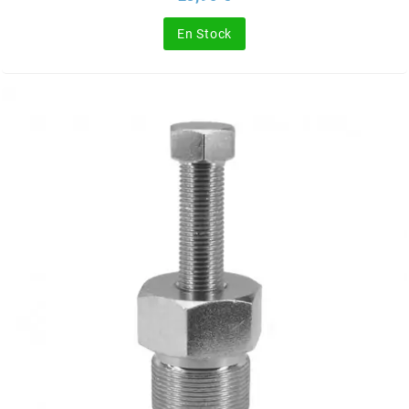
SGR
En Stock
SHAD
SHERCO
SHIDO
SHIRO HELMETS
SIGMA
SITO
SKF