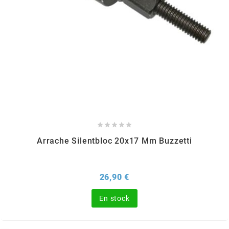
PEUGEOT
PHILIPS
PIAGGIO
PINASCO





Arrache Silentbloc 20x17 Mm Buzzetti
PIRELLI
Prix
26,90 €
POLINI
En stock
POLISPORT