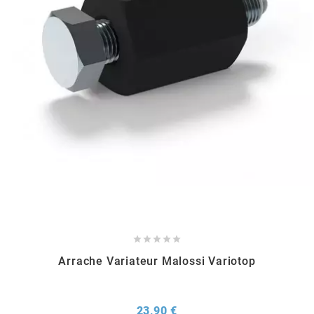
RUN IRON WORKS
s
SARKANY
SAVA
SCHWALBE





SCR CORSE
Arrache Variateur Malossi Variotop
SEAFLO
Prix
23,90 €