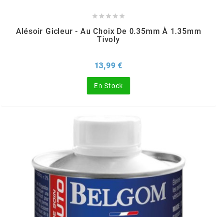
DERBI





DMP
Alésoir Gicleur - Au Choix De 0.35mm À 1.35mm
Tivoly
DOMINO
Prix
13,99 €
En Stock
DOPPLER
DR
DUNLOP
e
EASYBOOST