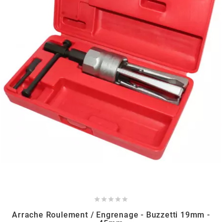
HOOSIER RACING TIRE
HUTCHINSON
i
IGM
INA
IPONE





IRIS
Arrache Roulement / Engrenage - Buzzetti 19mm -