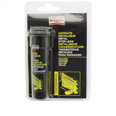
l
LANDPORT
LEOVINCE
LETHAL THREAT
LOCKFORCE
LOCTITE
LUSITO