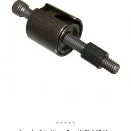
NITRO
NOEND
NOREV
NOVI
NTN BEARINGS
o
OLYMPIA




