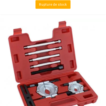
Rupture de stock
MOTIP
MOTO TASSINARI
MOTOFORCE
MOTORI MINARELLI S.P.A.
MPH HELMET
MT HELMETS
MTKT