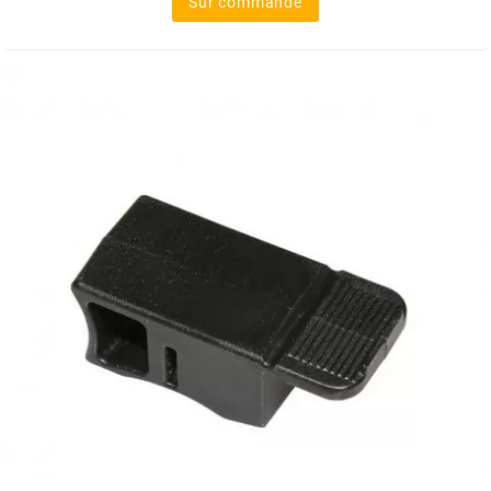
Sur commande
FLÖSSER
FULBAT
g
GALFER
GATES
GIANNELLI
GILERA