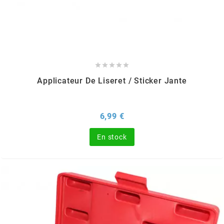
GLOBAL RACING OIL
GS27
GTR





Applicateur De Liseret / Sticker Jante
GUILERA
Prix
6,99 €
GURTNER
En stock
h
HEIDENAU
HEVIK