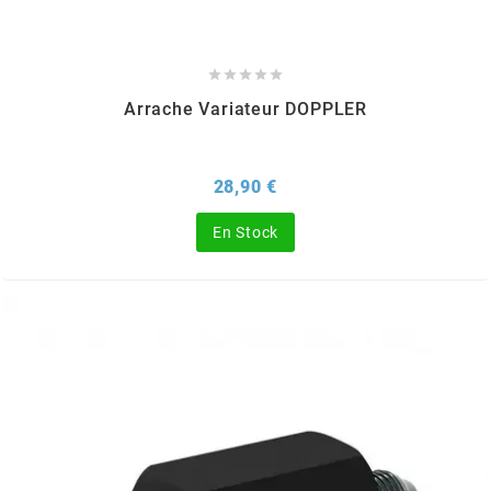
REFLECTIVE BERLIN
RENTHAL





Arrache Variateur DOPPLER
REPLAY
Prix
28,90 €
RIEJU
En Stock
RITO
RK
RMS ALTERNATIVE MOTO PARTS
RSM