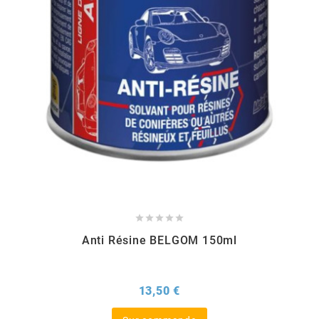
EBR
ELRING
f
FACO
FAG





Anti Résine BELGOM 150ml
FDM
Prix
13,50 €
FIVE