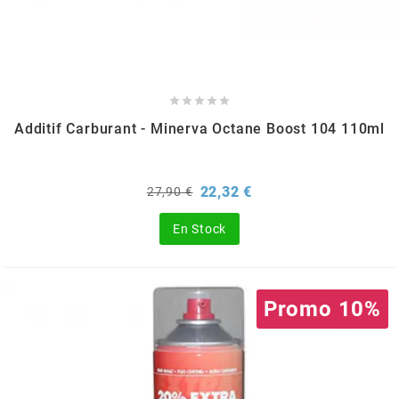
AUVRAY
AVOC





AXWIN
Additif Carburant - Minerva Octane Boost 104 110ml
b
Prix
Prix
22,32 €
27,90 €
de
base
BANDO
En Stock
BARIKIT
Promo 10%
BCD
BELGOM