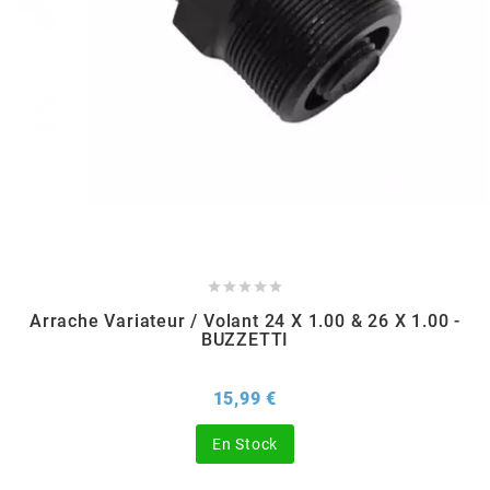
TPI BEARINGS
TRANSFIL
TRANSVAL
TRW





TUCANO URBANO
Arrache Variateur / Volant 24 X 1.00 & 26 X 1.00 -
BUZZETTI
TUN'R
Prix
15,99 €
TURBOKIT
En Stock