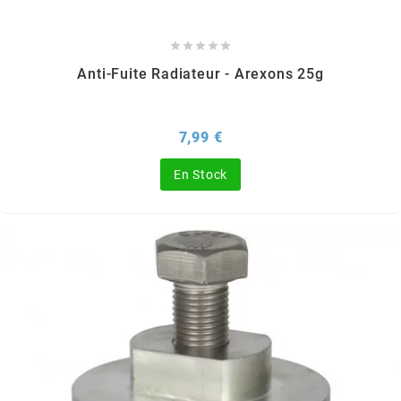
m





Anti-Fuite Radiateur - Arexons 25g
MAGGI
MAGNETI MARELLI
Prix
7,99 €
En Stock
MALOSSI
MARCHALD FILTERS
MBK / YAMAHA
MERYT
METEOR PISTON