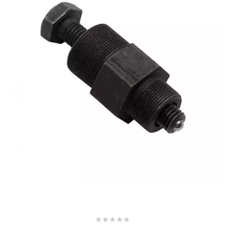
SUNWORLD RACING
t
TDH 2DAY
TECNIGAS
TECNO
TECNO GLOBE
TEKNIX




