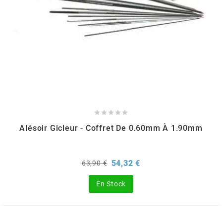
KMC
KMC
KOSO
KRD





KRM PRO RIDE
Alésoir Gicleur - Coffret De 0.60mm À 1.90mm
KUNDO
Prix
Prix
54,32 €
63,90 €
de
base
KUTVEK
En Stock
KYOTO