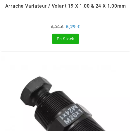
TERZO
Arrache Variateur / Volant 19 X 1.00 & 24 X 1.00mm
THOR PARTS
Prix
Prix
6,29 €
6,99 €
de
TIP TOP
base
En Stock
TIVOLY
TJT
TNB
TNT
TOP PERFORMANCES