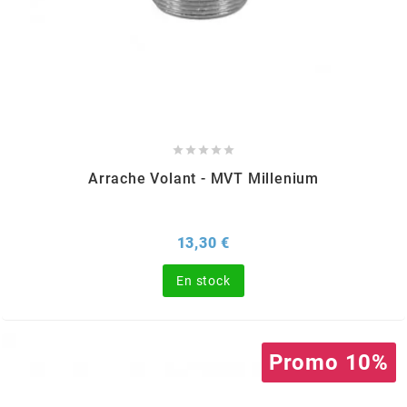
SPORFABRIC
SRAM





STAGE6
Arrache Volant - MVT Millenium
STAGE6 R/T
Prix
13,30 €
STAR BAR
En stock
STEEV
Promo 10%
STR8