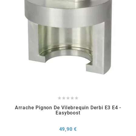
METRAKIT
MICHELIN
MIKUNI
MINERVA OIL
MITAS





Arrache Pignon De Vilebrequin Derbi E3 E4 -
MITSUBOSHI
Easyboost
MOST
Prix
49,90 €