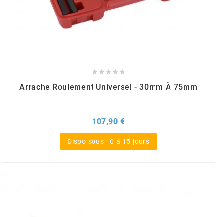
MVT
MXS RACING
n





Arrache Roulement Universel - 30mm À 75mm
NARAKU
NEWFREN
Prix
107,90 €
Dispo sous 10 à 15 jours
NG BRAKE DISC
NGK
NHK