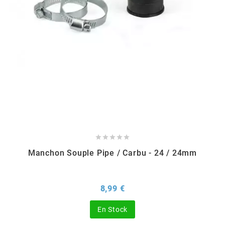
DERBI
DMP
DOMINO
DOPPLER
DR





DUNLOP
Manchon Souple Pipe / Carbu - 24 / 24mm
e
Prix
8,99 €
En Stock
EASYBOOST