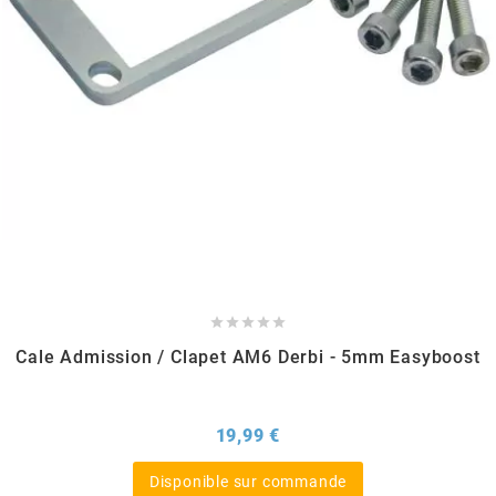
m
MAGGI
MAGNETI MARELLI
MALOSSI
MARCHALD FILTERS





Cale Admission / Clapet AM6 Derbi - 5mm Easyboost
MBK / YAMAHA
MERYT
Prix
19,99 €
Disponible sur commande
METEOR PISTON