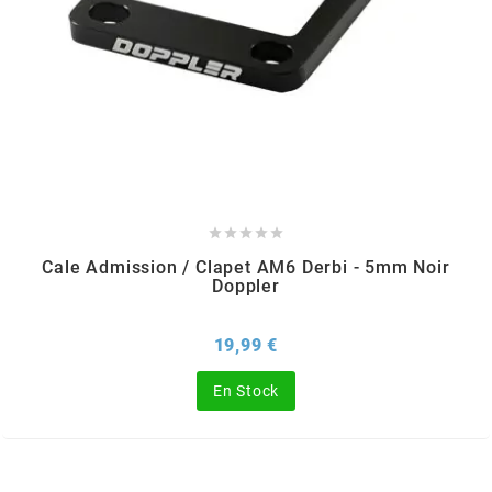
OMG
OPM
OSRAM
OTTO PARTS





Cale Admission / Clapet AM6 Derbi - 5mm Noir
OXA FACTORY
Doppler
Prix
19,99 €
p
En Stock
P2R
PARMAKIT