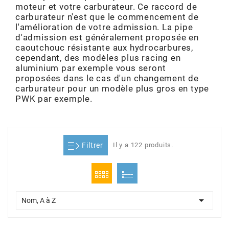
moteur et votre carburateur. Ce raccord de
ADMISSION
ADMISSION
VISSERIE
ALLUMAGE
STICKERS
2
carburateur n'est que le commencement de
l'amélioration de votre admission. La pipe
ECHAPPEMENT
ALLUMAGE
CARROSSERIE
EMBRAYAGE
d'admission est généralement proposée en
2FAST
caoutchouc résistante aux hydrocarbures,
cependant, des modèles plus racing en
POSTE DE PILOTAGE
VARIATION
MOTEUR
TRANSMISSION
aluminium par exemple vous seront
4
proposées dans le cas d'un changement de
carburateur pour un modèle plus gros en type
CHASSIS
TRANSMISSION
HAUT MOTEUR
REFROIDISSEMENT
PWK par exemple.
4 STROKE PARTS
RESERVOIR
REFROIDISSEMENT
ECHAPPEMENT
RESERVOIR
a
Filtrer
Il y a 122 produits.
ECLAIRAGE
RESERVOIR
VILEBREQUIN
CARTER
ADAPTABLE
FREINAGE
PEDALIER
ADMISSION
DÉMARRAGE
ADX

Nom, A à Z
ROUE
POSTE DE PILOTAGE
ALLUMAGE
POSTE DE PILOTAGE