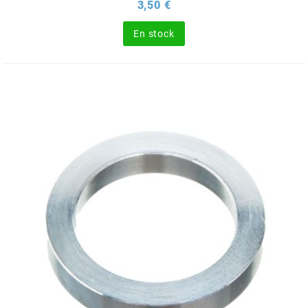
Prix
3,50 €
BERING
En stock
BETA MOTOS
BETA RACING
BIDALOT
BIHR
BIXESS
BOUCHET ENGINEERING