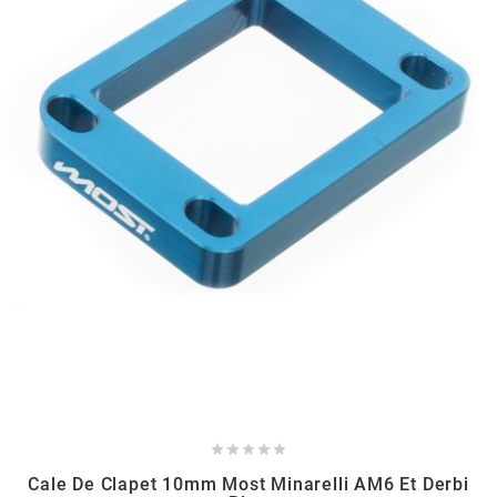
SPORFABRIC
SRAM
STAGE6
STAGE6 R/T
STAR BAR
STEEV





STR8
Cale De Clapet 10mm Most Minarelli AM6 Et Derbi