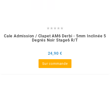
MOTIP
MOTO TASSINARI





Cale Admission / Clapet AM6 Derbi - 5mm Inclinée 5
MOTOFORCE
Degrés Noir Stage6 R/T
MOTORI MINARELLI S.P.A.
Prix
24,90 €
Sur commande
MPH HELMET
MT HELMETS
MTKT