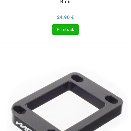
Bleu
SUNWORLD RACING
Prix
24,90 €
t
En stock
TDH 2DAY
TECNIGAS
TECNO
TECNO GLOBE
TEKNIX