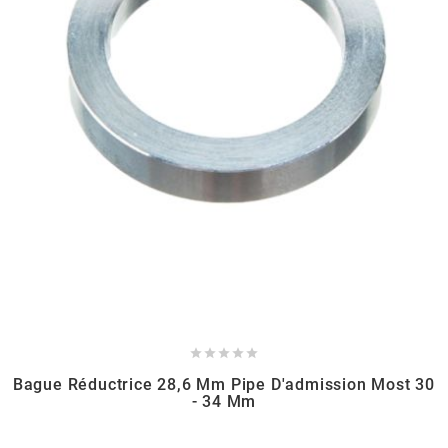
AUVRAY
AVOC
AXWIN
b
BANDO
BARIKIT





BCD
Bague Réductrice 28,6 Mm Pipe D'admission Most 30
- 34 Mm
BELGOM