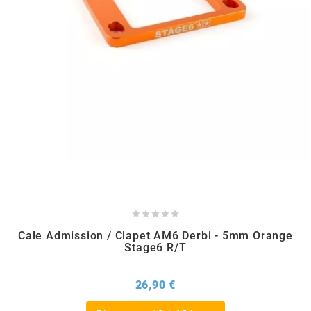
REFLECTIVE BERLIN
RENTHAL
REPLAY
RIEJU
RITO
RK





Cale Admission / Clapet AM6 Derbi - 5mm Orange
Stage6 R/T
RMS ALTERNATIVE MOTO PARTS
Prix
26,90 €
RSM