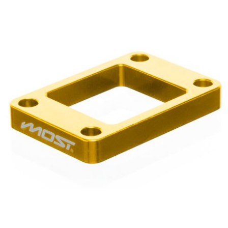
TPI BEARINGS
TRANSFIL
TRANSVAL
TRW
TUCANO URBANO
TUN'R
TURBOKIT