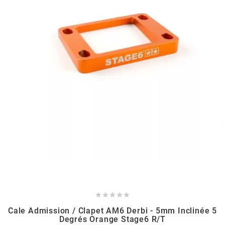
MVT
MXS RACING
n
NARAKU
NEWFREN
NG BRAKE DISC
NGK





Cale Admission / Clapet AM6 Derbi - 5mm Inclinée 5
NHK
Degrés Orange Stage6 R/T