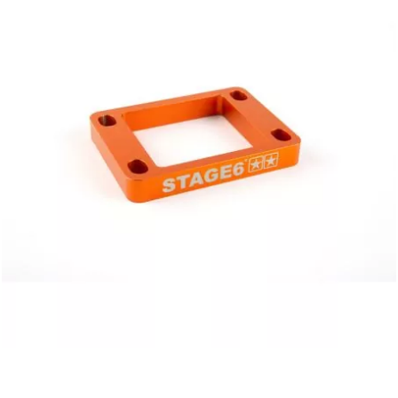
KMC
KMC
KOSO
KRD
KRM PRO RIDE
KUNDO
KUTVEK
KYOTO