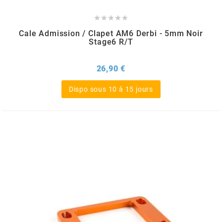
PRESSOL





Cale Admission / Clapet AM6 Derbi - 5mm Noir
Stage6 R/T
PRO TAPER
Prix
26,90 €
PROGRIP
Dispo sous 10 à 15 jours
PROMA
r
RADIKAL
RBMAX