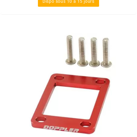
Dispo sous 10 à 15 jours
RUN IRON WORKS
s
SARKANY
SAVA
SCHWALBE
SCR CORSE
SEAFLO