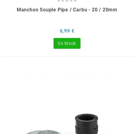





CYCLUS TOOLS
Manchon Souple Pipe / Carbu - 20 / 20mm
d
Prix
6,99 €
En Stock
D.I.D
DAYCO
DEESTONE
DELI TIRE
DELLORTO