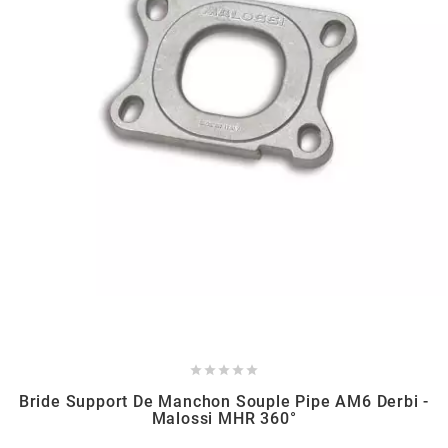
GLOBAL RACING OIL
GS27
GTR
GUILERA
GURTNER
h
HEIDENAU





Bride Support De Manchon Souple Pipe AM6 Derbi -
Malossi MHR 360°
HEVIK