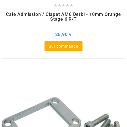





l
Cale Admission / Clapet AM6 Derbi - 10mm Orange
Stage 6 R/T
LANDPORT
Prix
26,90 €
LEOVINCE
Sur commande
LETHAL THREAT
LOCKFORCE
LOCTITE
LUSITO