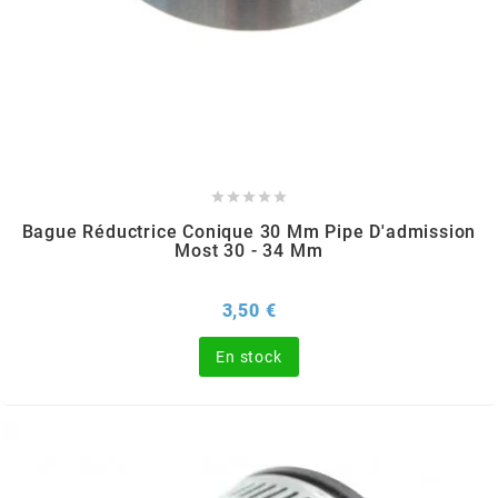
BRAIH
BRIDGESTONE
BRK





BUZZETTI
Bague Réductrice Conique 30 Mm Pipe D'admission
Most 30 - 34 Mm
c
Prix
3,50 €
C4
En stock
CARENZI
CHAMPION