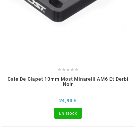
TERZO
THOR PARTS
TIP TOP
TIVOLY





TJT
Cale De Clapet 10mm Most Minarelli AM6 Et Derbi
Noir
TNB
Prix
24,90 €
TNT
En stock
TOP PERFORMANCES