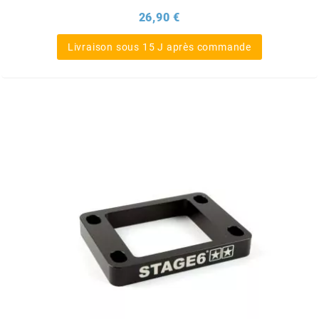
Prix
26,90 €
HOOSIER RACING TIRE
Livraison sous 15 J après commande
HUTCHINSON
i
IGM
INA
IPONE
IRIS