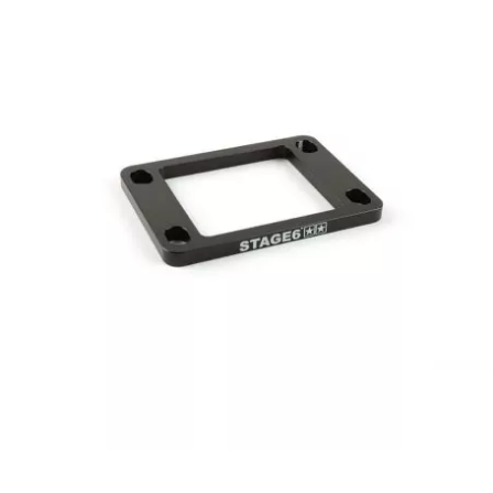
PEUGEOT
PHILIPS
PIAGGIO
PINASCO
PIRELLI
POLINI
POLISPORT