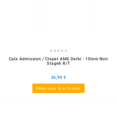
ITALKIT
j
JAMARCOL





k
Cale Admission / Clapet AM6 Derbi - 10mm Noir
Stage6 R/T
KANAIR
Prix
26,90 €
KAPPA
Dispo sous 10 à 15 jours
KEIHIN