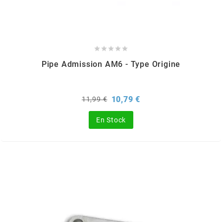
FLÖSSER
FULBAT





Pipe Admission AM6 - Type Origine
g
Prix
Prix
10,79 €
11,99 €
GALFER
de
base
En Stock
GATES
GIANNELLI
GILERA