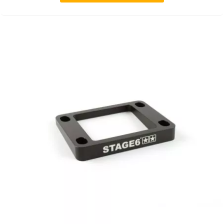
METRAKIT
MICHELIN
MIKUNI
MINERVA OIL
MITAS
MITSUBOSHI
MOST