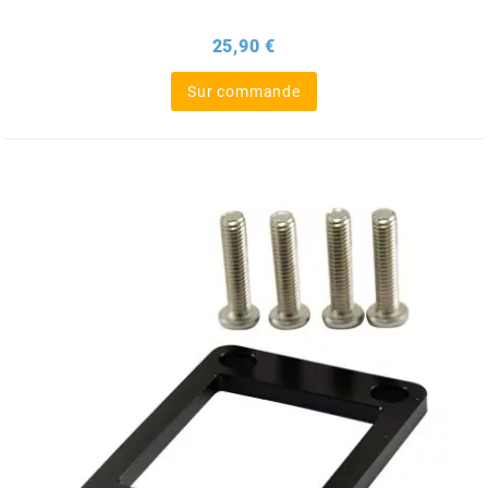
NITRO
Prix
25,90 €
Sur commande
NOEND
NOREV
NOVI
NTN BEARINGS
o
OLYMPIA