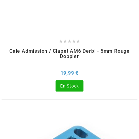
SGR
SHAD





SHERCO
Cale Admission / Clapet AM6 Derbi - 5mm Rouge
Doppler
SHIDO
Prix
19,99 €
SHIRO HELMETS
En Stock
SIGMA
SITO
SKF