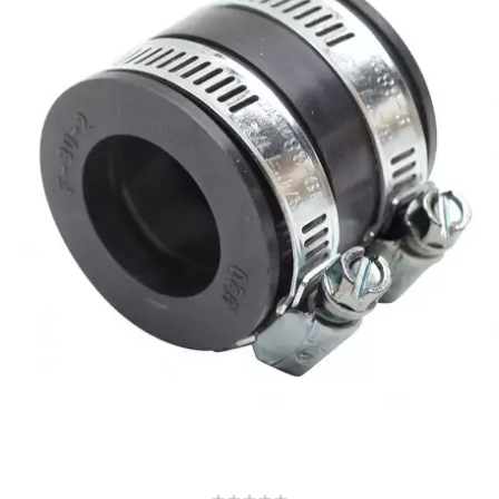
CHARVIN
CHOK
CIF
CL BRAKES
CONTI
COOCASE
CST TIRES