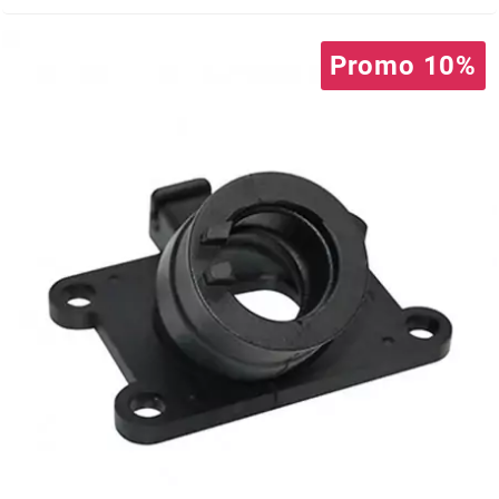
EBR
Promo 10%
ELRING
f
FACO
FAG
FDM
FIVE