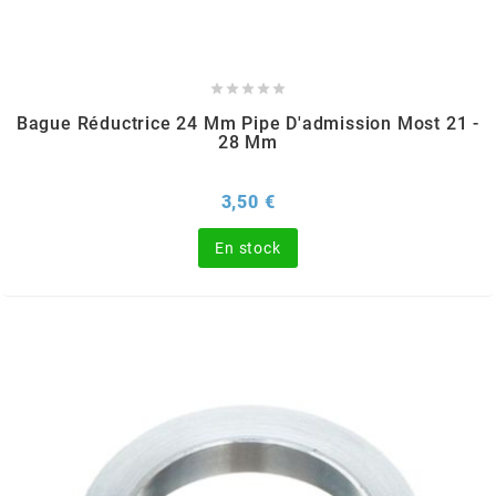
POSTE DE PILOTAGE
DERBI E3 ALL DAY
ARCHIVE





AREXONS
Bague Réductrice 24 Mm Pipe D'admission Most 21 -
28 Mm
ARIETE
Prix
3,50 €
ARMLOCK
En stock
ARTEIN
ARTEK
ATHENA