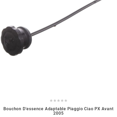
BERING
BETA MOTOS
BETA RACING
BIDALOT
BIHR
BIXESS





BOUCHET ENGINEERING
Bouchon D'essence Adaptable Piaggio Ciao PX Avant
2005