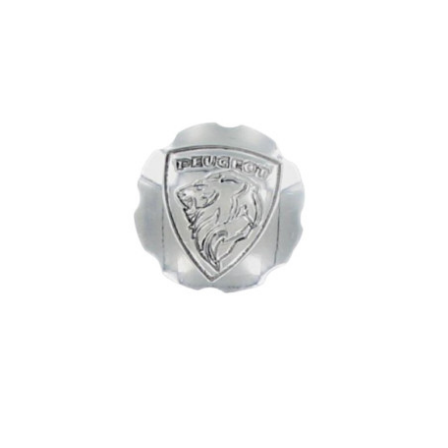
l
LANDPORT
LEOVINCE
LETHAL THREAT
LOCKFORCE
LOCTITE
LUSITO