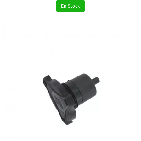
En Stock
MOTIP
MOTO TASSINARI
MOTOFORCE
MOTORI MINARELLI S.P.A.
MPH HELMET
MT HELMETS
MTKT