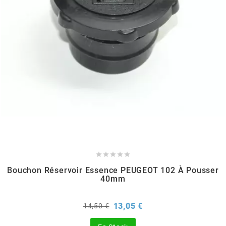
EBR
ELRING
f
FACO
FAG





Bouchon Réservoir Essence PEUGEOT 102 À Pousser
FDM
40mm
Prix
Prix
13,05 €
14,50 €
FIVE
de
base