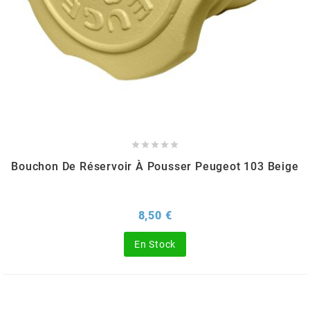
CHARVIN
CHOK
CIF





CL BRAKES
Bouchon De Réservoir À Pousser Peugeot 103 Beige
CONTI
Prix
8,50 €
COOCASE
En Stock
CST TIRES