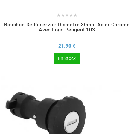
m





Bouchon De Réservoir Diamètre 30mm Acier Chromé
MAGGI
Avec Logo Peugeot 103
MAGNETI MARELLI
Prix
21,90 €
En Stock
MALOSSI
MARCHALD FILTERS
MBK / YAMAHA
MERYT
METEOR PISTON