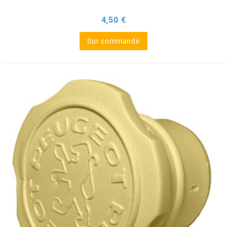
BRAIH
Prix
4,50 €
BRIDGESTONE
Sur commande
BRK
BUZZETTI
c
C4
CARENZI
CHAMPION