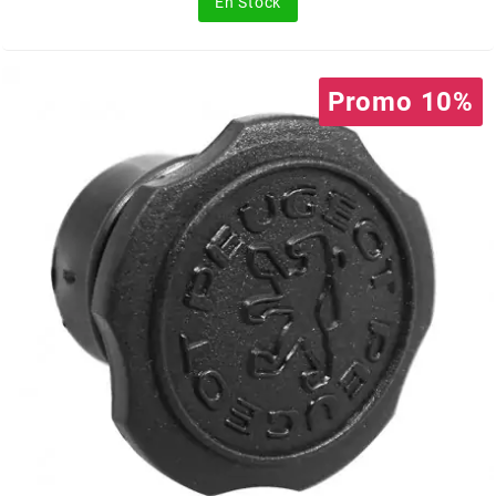
En Stock
FLÖSSER
FULBAT
Promo 10%
g
GALFER
GATES
GIANNELLI
GILERA