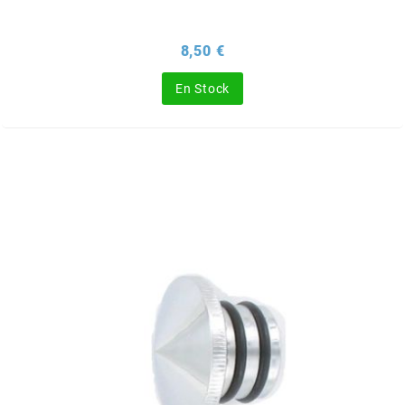
ITALKIT
Prix
8,50 €
j
En Stock
JAMARCOL
k
KANAIR
KAPPA
KEIHIN