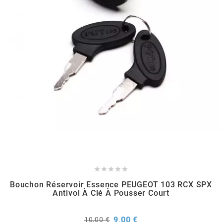
RUN IRON WORKS
s
SARKANY
SAVA
SCHWALBE





SCR CORSE
Bouchon Réservoir Essence PEUGEOT 103 RCX SPX
Antivol À Clé À Pousser Court
SEAFLO
Prix
Prix
9,00 €
10,00 €