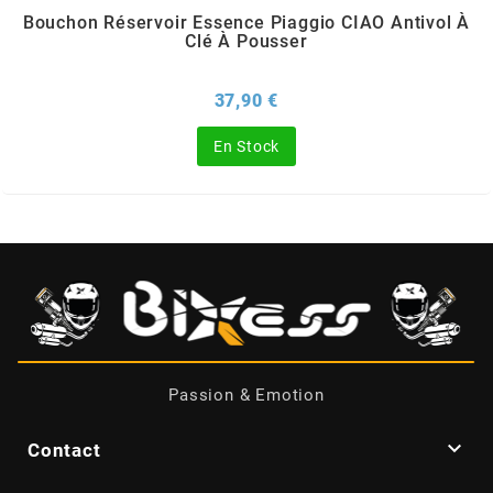
TERZO
Bouchon Réservoir Essence Piaggio CIAO Antivol À
Clé À Pousser
THOR PARTS
Prix
37,90 €
TIP TOP
En Stock
TIVOLY
TJT
TNB
Passion & Emotion
TNT

Contact
TOP PERFORMANCES