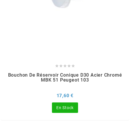
KMC
KMC
KOSO
KRD





KRM PRO RIDE
Bouchon De Réservoir Conique D30 Acier Chromé
MBK 51 Peugeot 103
KUNDO
Prix
17,60 €
KUTVEK
En Stock
KYOTO