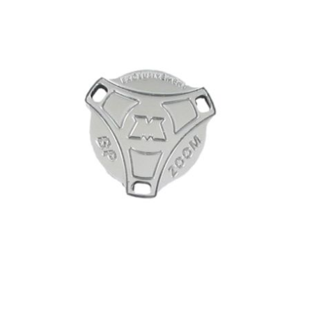
CYCLUS TOOLS
d
D.I.D
DAYCO
DEESTONE
DELI TIRE
DELLORTO