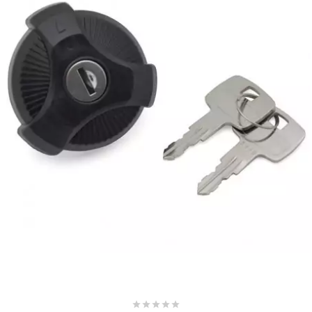
SUNWORLD RACING
t
TDH 2DAY
TECNIGAS
TECNO
TECNO GLOBE
TEKNIX




