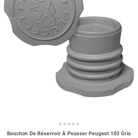
HOOSIER RACING TIRE
HUTCHINSON
i
IGM
INA
IPONE





IRIS
Bouchon De Réservoir À Pousser Peugeot 103 Gris