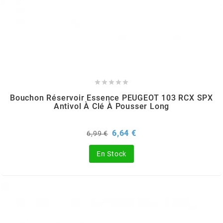
SPORFABRIC
SRAM





STAGE6
Bouchon Réservoir Essence PEUGEOT 103 RCX SPX
Antivol À Clé À Pousser Long
STAGE6 R/T
Prix
Prix
6,64 €
6,99 €
de
STAR BAR
base
En Stock
STEEV
STR8