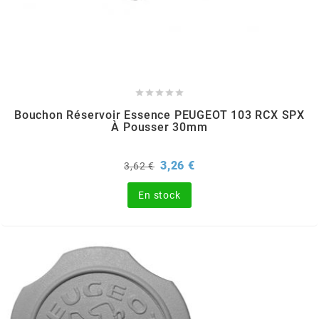
GLOBAL RACING OIL
GS27
GTR





Bouchon Réservoir Essence PEUGEOT 103 RCX SPX
À Pousser 30mm
GUILERA
Prix
Prix
3,26 €
3,62 €
GURTNER
de
base
En stock
h
HEIDENAU
HEVIK