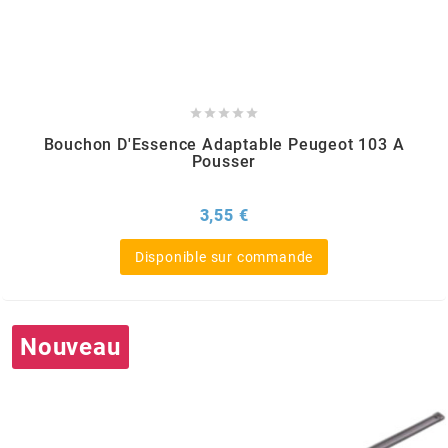
AUVRAY
AVOC





AXWIN
Bouchon D'Essence Adaptable Peugeot 103 A
Pousser
b
Prix
3,55 €
BANDO
Disponible sur commande
BARIKIT
Nouveau
BCD
BELGOM