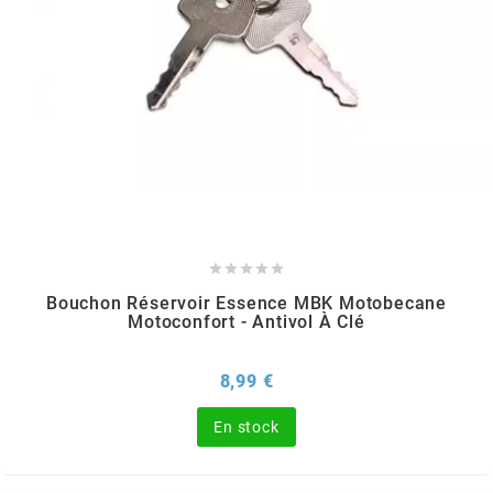
PEUGEOT
PHILIPS
PIAGGIO
PINASCO





Bouchon Réservoir Essence MBK Motobecane
Motoconfort - Antivol À Clé
PIRELLI
Prix
8,99 €
POLINI
En stock
POLISPORT