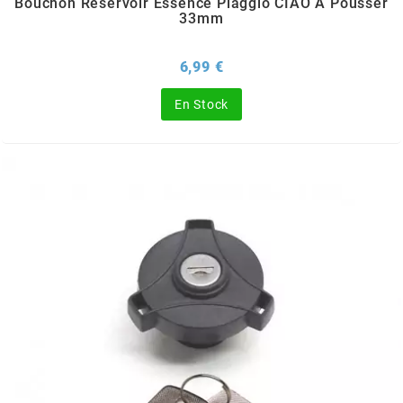
Bouchon Réservoir Essence Piaggio CIAO À Pousser
OMG
33mm
Prix
6,99 €
OPM
En Stock
OSRAM
OTTO PARTS
OXA FACTORY
p
P2R
PARMAKIT