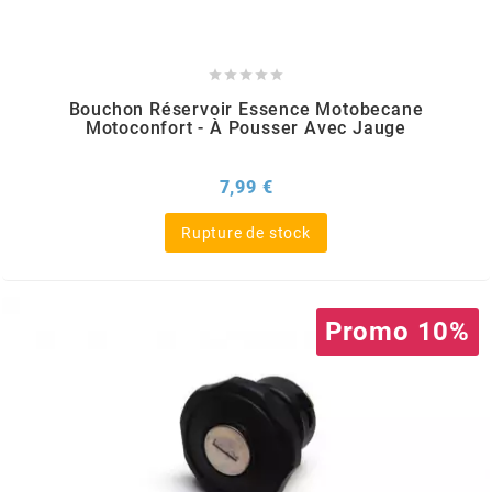
REFLECTIVE BERLIN
RENTHAL





Bouchon Réservoir Essence Motobecane
Motoconfort - À Pousser Avec Jauge
REPLAY
Prix
7,99 €
RIEJU
Rupture de stock
RITO
Promo 10%
RK
RMS ALTERNATIVE MOTO PARTS
RSM