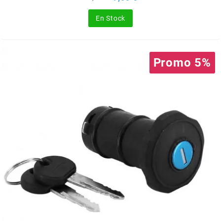
de
SGR
base
En Stock
SHAD
Promo 5%
SHERCO
SHIDO
SHIRO HELMETS
SIGMA
SITO
SKF