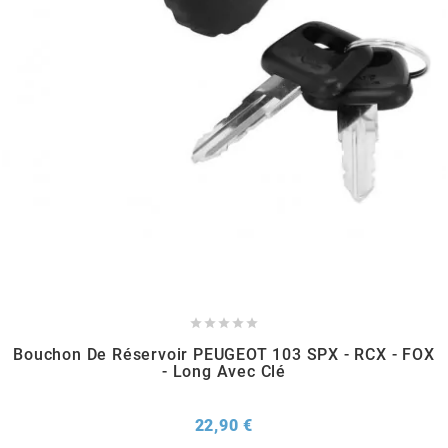
METRAKIT
MICHELIN
MIKUNI
MINERVA OIL
MITAS





Bouchon De Réservoir PEUGEOT 103 SPX - RCX - FOX
MITSUBOSHI
- Long Avec Clé
MOST
Prix
22,90 €