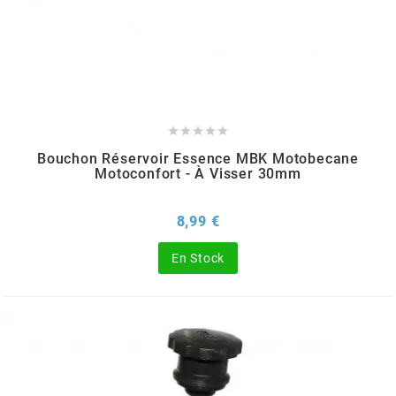
MVT
MXS RACING
n





Bouchon Réservoir Essence MBK Motobecane
NARAKU
Motoconfort - À Visser 30mm
NEWFREN
Prix
8,99 €
En Stock
NG BRAKE DISC
NGK
NHK