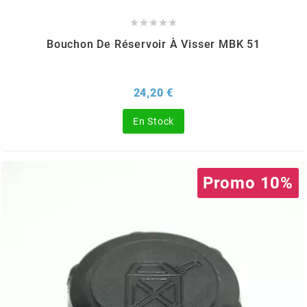
DERBI





DMP
Bouchon De Réservoir À Visser MBK 51
DOMINO
Prix
24,20 €
En Stock
DOPPLER
DR
Promo 10%
DUNLOP
e
EASYBOOST