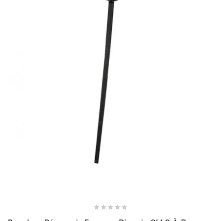
NITRO
NOEND
NOREV
NOVI
NTN BEARINGS
o
OLYMPIA




