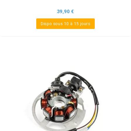
BRAIH
Prix
39,90 €
BRIDGESTONE
Dispo sous 10 à 15 jours
BRK
BUZZETTI
c
C4
CARENZI
CHAMPION