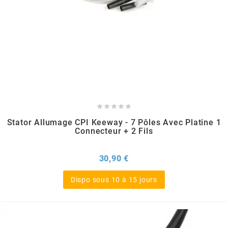
CHARVIN
CHOK
CIF





CL BRAKES
Stator Allumage CPI Keeway - 7 Pôles Avec Platine 1
Connecteur + 2 Fils
CONTI
Prix
30,90 €
COOCASE
Dispo sous 10 à 15 jours
CST TIRES