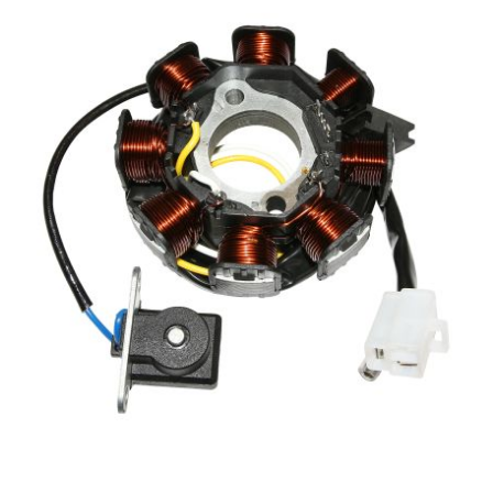
l
LANDPORT
LEOVINCE
LETHAL THREAT
LOCKFORCE
LOCTITE
LUSITO