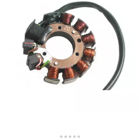
SUNWORLD RACING
t
TDH 2DAY
TECNIGAS
TECNO
TECNO GLOBE
TEKNIX




