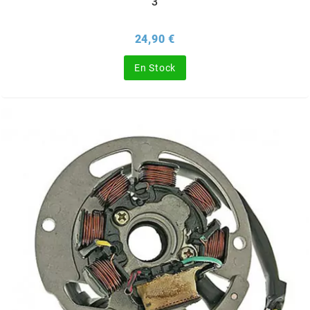
3
ITALKIT
Prix
24,90 €
j
En Stock
JAMARCOL
k
KANAIR
KAPPA
KEIHIN