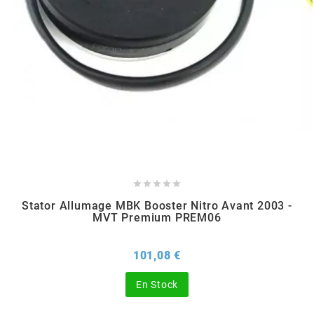
TPI BEARINGS
TRANSFIL
TRANSVAL
TRW





TUCANO URBANO
Stator Allumage MBK Booster Nitro Avant 2003 -
MVT Premium PREM06
TUN'R
Prix
101,08 €
TURBOKIT
En Stock