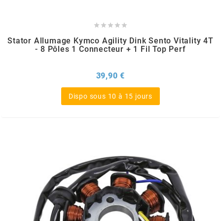
m





Stator Allumage Kymco Agility Dink Sento Vitality 4T
MAGGI
- 8 Pôles 1 Connecteur + 1 Fil Top Perf
MAGNETI MARELLI
Prix
39,90 €
Dispo sous 10 à 15 jours
MALOSSI
MARCHALD FILTERS
MBK / YAMAHA
MERYT
METEOR PISTON