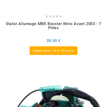
REFLECTIVE BERLIN
RENTHAL





Stator Allumage MBK Booster Nitro Avant 2003 - 7
Pôles
REPLAY
Prix
28,90 €
RIEJU
Dispo sous 10 à 15 jours
RITO
RK
RMS ALTERNATIVE MOTO PARTS
RSM