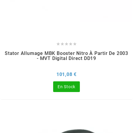
MVT
MXS RACING
n





Stator Allumage MBK Booster Nitro À Partir De 2003
NARAKU
- MVT Digital Direct DD19
NEWFREN
Prix
101,08 €
En Stock
NG BRAKE DISC
NGK
NHK