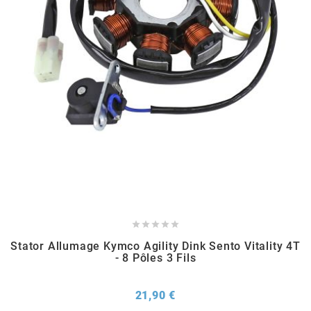
METRAKIT
MICHELIN
MIKUNI
MINERVA OIL
MITAS





Stator Allumage Kymco Agility Dink Sento Vitality 4T
MITSUBOSHI
- 8 Pôles 3 Fils
MOST
Prix
21,90 €