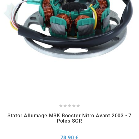
RUN IRON WORKS
s
SARKANY
SAVA
SCHWALBE





SCR CORSE
Stator Allumage MBK Booster Nitro Avant 2003 - 7
Pôles SGR
SEAFLO
Prix
78,90 €