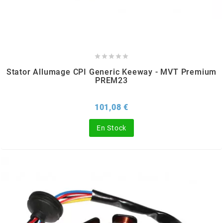
AUVRAY
AVOC





AXWIN
Stator Allumage CPI Generic Keeway - MVT Premium
PREM23
b
Prix
101,08 €
BANDO
En Stock
BARIKIT
BCD
BELGOM