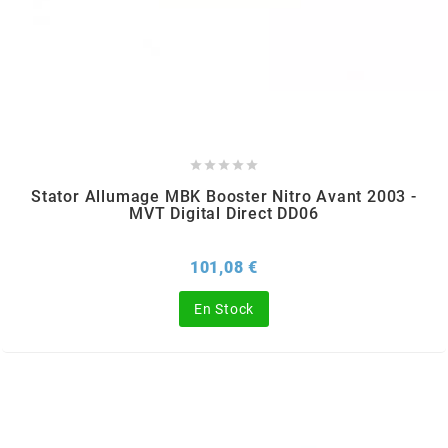
SPORFABRIC
SRAM





STAGE6
Stator Allumage MBK Booster Nitro Avant 2003 -
MVT Digital Direct DD06
STAGE6 R/T
Prix
101,08 €
STAR BAR
En Stock
STEEV
STR8