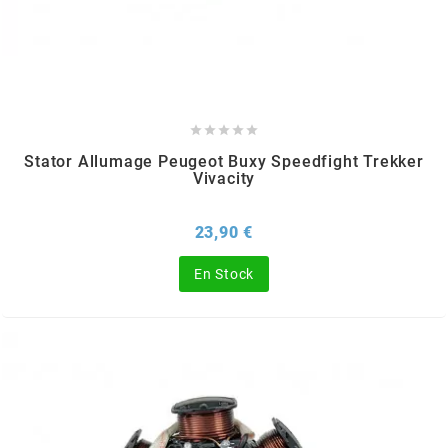
GLOBAL RACING OIL
GS27
GTR





Stator Allumage Peugeot Buxy Speedfight Trekker
Vivacity
GUILERA
Prix
23,90 €
GURTNER
En Stock
h
HEIDENAU
HEVIK