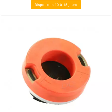
Dispo sous 10 à 15 jours
MOTIP
MOTO TASSINARI
MOTOFORCE
MOTORI MINARELLI S.P.A.
MPH HELMET
MT HELMETS
MTKT