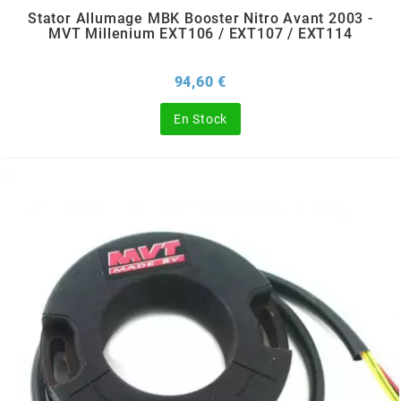
TERZO
Stator Allumage MBK Booster Nitro Avant 2003 -
MVT Millenium EXT106 / EXT107 / EXT114
THOR PARTS
Prix
94,60 €
TIP TOP
En Stock
TIVOLY
TJT
TNB
TNT
TOP PERFORMANCES