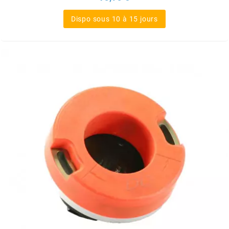
SGR
Dispo sous 10 à 15 jours
SHAD
SHERCO
SHIDO
SHIRO HELMETS
SIGMA
SITO
SKF