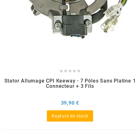
KMC
KMC
KOSO
KRD





KRM PRO RIDE
Stator Allumage CPI Keeway - 7 Pôles Sans Platine 1
Connecteur + 3 Fils
KUNDO
Prix
39,90 €
KUTVEK
Rupture de stock
KYOTO