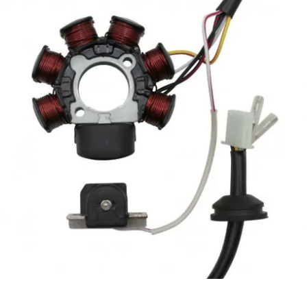
CYCLUS TOOLS
d
D.I.D
DAYCO
DEESTONE
DELI TIRE
DELLORTO