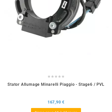
EBR
ELRING
f
FACO
FAG





Stator Allumage Minarelli Piaggio - Stage6 / PVL
FDM
Prix
167,90 €
FIVE