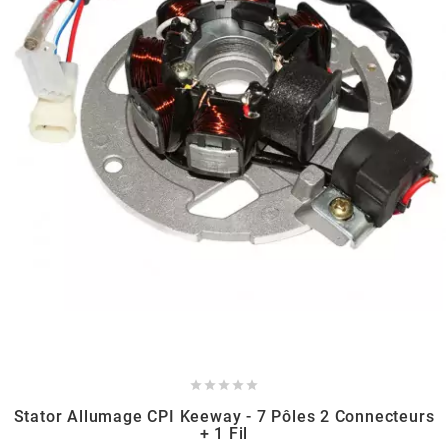
BERING
BETA MOTOS
BETA RACING
BIDALOT
BIHR
BIXESS





BOUCHET ENGINEERING
Stator Allumage CPI Keeway - 7 Pôles 2 Connecteurs
+ 1 Fil