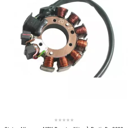
NITRO
NOEND
NOREV
NOVI
NTN BEARINGS
o
OLYMPIA




