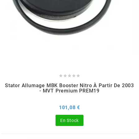
PEUGEOT
PHILIPS
PIAGGIO
PINASCO





Stator Allumage MBK Booster Nitro À Partir De 2003
- MVT Premium PREM19
PIRELLI
Prix
101,08 €
POLINI
En Stock
POLISPORT