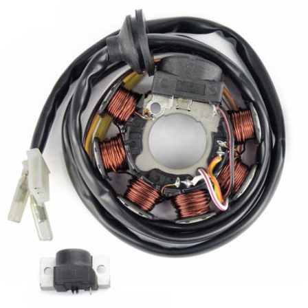
PRESSOL
PRO TAPER
PROGRIP
PROMA
r
RADIKAL
RBMAX