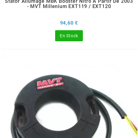
Stator Allumage MBK Booster Nitro À Partir De 2003
OMG
- MVT Millenium EXT119 / EXT120
Prix
94,60 €
OPM
En Stock
OSRAM
OTTO PARTS
OXA FACTORY
p
P2R
PARMAKIT