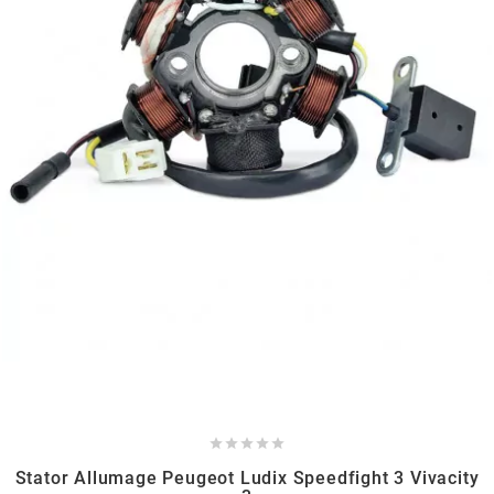
HOOSIER RACING TIRE
HUTCHINSON
i
IGM
INA
IPONE





IRIS
Stator Allumage Peugeot Ludix Speedfight 3 Vivacity