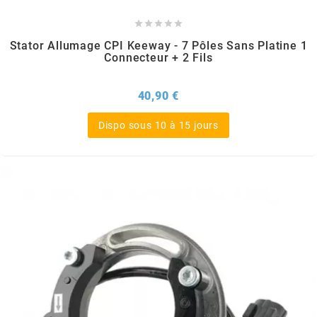
DERBI





DMP
Stator Allumage CPI Keeway - 7 Pôles Sans Platine 1
Connecteur + 2 Fils
DOMINO
Prix
40,90 €
Dispo sous 10 à 15 jours
DOPPLER
DR
DUNLOP
e
EASYBOOST