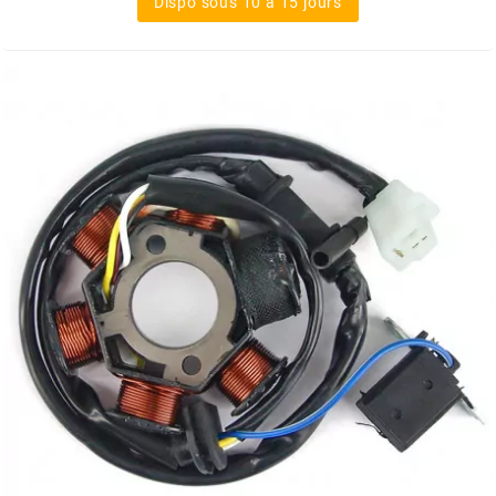
Dispo sous 10 à 15 jours
FLÖSSER
FULBAT
g
GALFER
GATES
GIANNELLI
GILERA