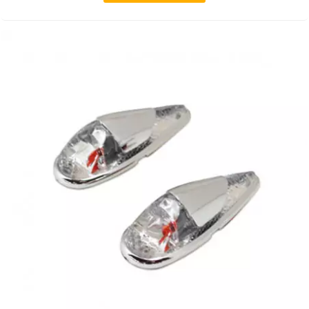
HOOSIER RACING TIRE
HUTCHINSON
i
IGM
INA
IPONE
IRIS