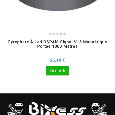
OMG
OPM





OSRAM
Gyrophare À Led OSRAM Signal V16 Magnétique
Portée 1000 Mètres
OTTO PARTS
Prix
26,10 €
OXA FACTORY
En Stock
p
P2R
PARMAKIT