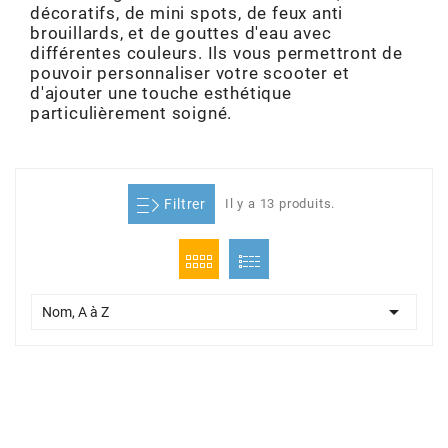
décoratifs, de mini spots, de feux anti
ADMISSION
ADMISSION
VISSERIE
ALLUMAGE
STICKERS
2
brouillards, et de gouttes d'eau avec
différentes couleurs. Ils vous permettront de
ECHAPPEMENT
ALLUMAGE
CARROSSERIE
EMBRAYAGE
pouvoir personnaliser votre scooter et
2FAST
d'ajouter une touche esthétique
particulièrement soigné.
POSTE DE PILOTAGE
VARIATION
MOTEUR
TRANSMISSION
4
CHASSIS
TRANSMISSION
HAUT MOTEUR
REFROIDISSEMENT
4 STROKE PARTS
Filtrer
Il y a 13 produits.
RESERVOIR
REFROIDISSEMENT
ECHAPPEMENT
RESERVOIR
a
ECLAIRAGE
RESERVOIR
VILEBREQUIN
CARTER

Nom, A à Z
ADAPTABLE
FREINAGE
PEDALIER
ADMISSION
DÉMARRAGE
ADX
ROUE
POSTE DE PILOTAGE
ALLUMAGE
POSTE DE PILOTAGE