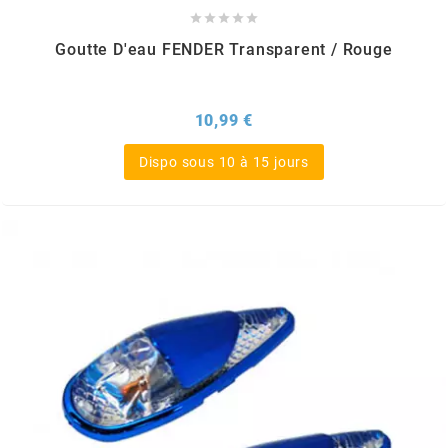





FLÖSSER
Goutte D'eau FENDER Transparent / Rouge
FULBAT
Prix
10,99 €
g
Dispo sous 10 à 15 jours
GALFER
GATES
GIANNELLI
GILERA