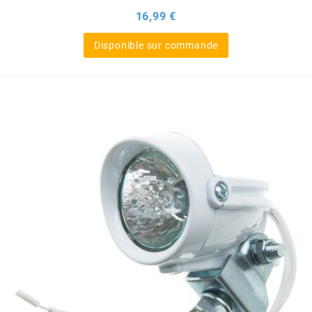
Prix
16,99 €
CYCLUS TOOLS
Disponible sur commande
d
D.I.D
DAYCO
DEESTONE
DELI TIRE
DELLORTO