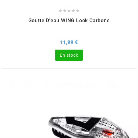
MOTIP





Goutte D'eau WING Look Carbone
MOTO TASSINARI
Prix
11,99 €
MOTOFORCE
En stock
MOTORI MINARELLI S.P.A.
MPH HELMET
MT HELMETS
MTKT