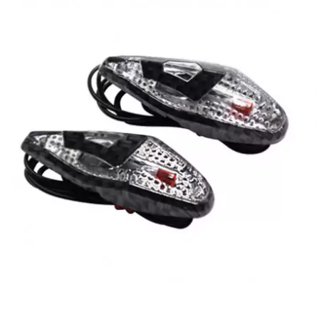
METRAKIT
MICHELIN
MIKUNI
MINERVA OIL
MITAS
MITSUBOSHI
MOST