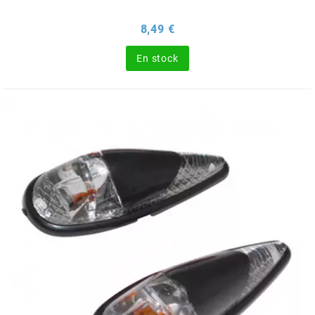
Prix
8,49 €
l
En stock
LANDPORT
LEOVINCE
LETHAL THREAT
LOCKFORCE
LOCTITE
LUSITO