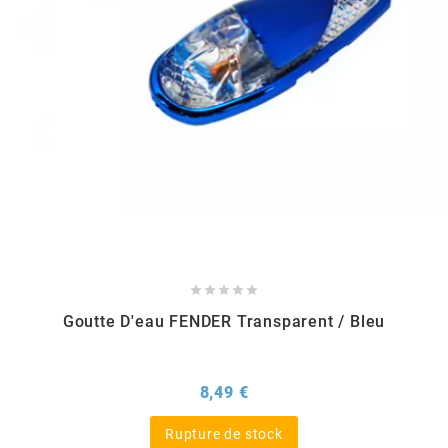
GLOBAL RACING OIL
GS27
GTR
GUILERA
GURTNER





h
Goutte D'eau FENDER Transparent / Bleu
HEIDENAU
Prix
8,49 €
HEVIK
Rupture de stock