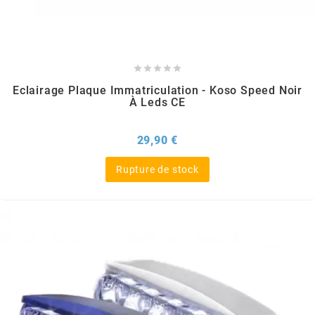
BRAIH
BRIDGESTONE





Eclairage Plaque Immatriculation - Koso Speed Noir
BRK
À Leds CE
BUZZETTI
Prix
29,90 €
Rupture de stock
c
C4
CARENZI
CHAMPION