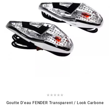
KMC
KMC
KOSO
KRD
KRM PRO RIDE
KUNDO
KUTVEK





Goutte D'eau FENDER Transparent / Look Carbone
KYOTO