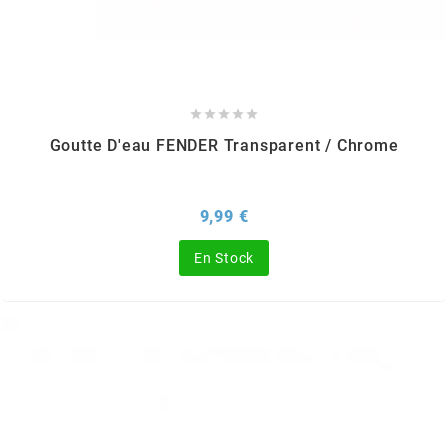
ITALKIT
j





JAMARCOL
Goutte D'eau FENDER Transparent / Chrome
k
Prix
9,99 €
En Stock
KANAIR
KAPPA
KEIHIN