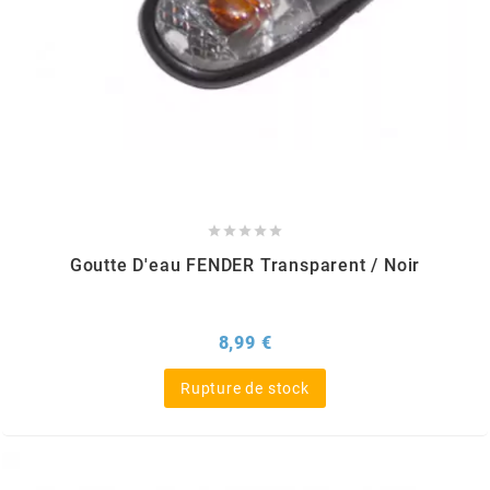
m
MAGGI
MAGNETI MARELLI
MALOSSI





Goutte D'eau FENDER Transparent / Noir
MARCHALD FILTERS
Prix
8,99 €
MBK / YAMAHA
Rupture de stock
MERYT
METEOR PISTON