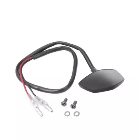
BERING
BETA MOTOS
BETA RACING
BIDALOT
BIHR
BIXESS
BOUCHET ENGINEERING