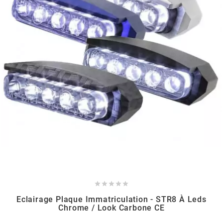
CHARVIN
CHOK
CIF
CL BRAKES
CONTI
COOCASE





Eclairage Plaque Immatriculation - STR8 À Leds
CST TIRES
Chrome / Look Carbone CE