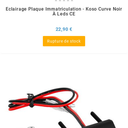
POSTE DE PILOTAGE
DERBI E3 ALL DAY





ARCHIVE
Eclairage Plaque Immatriculation - Koso Curve Noir
À Leds CE
AREXONS
Prix
22,90 €
Rupture de stock
ARIETE
ARMLOCK
ARTEIN
ARTEK
ATHENA