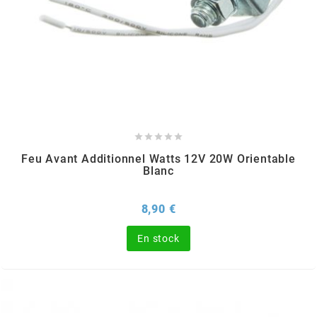
DERBI
DMP
DOMINO
DOPPLER





Feu Avant Additionnel Watts 12V 20W Orientable
Blanc
DR
Prix
8,90 €
DUNLOP
En stock
e
EASYBOOST