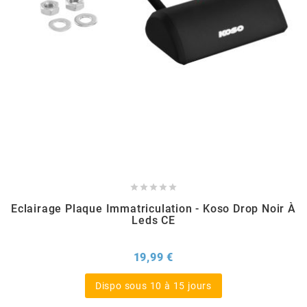
AUVRAY
AVOC
AXWIN
b
BANDO





Eclairage Plaque Immatriculation - Koso Drop Noir À
BARIKIT
Leds CE
BCD
Prix
19,99 €
Dispo sous 10 à 15 jours
BELGOM