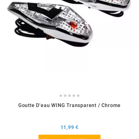
MVT
MXS RACING
n
NARAKU
NEWFREN
NG BRAKE DISC





Goutte D'eau WING Transparent / Chrome
NGK
Prix
11,99 €
NHK