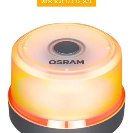
Dispo sous 10 à 15 jours
NITRO
NOEND
NOREV
NOVI
NTN BEARINGS
o
OLYMPIA