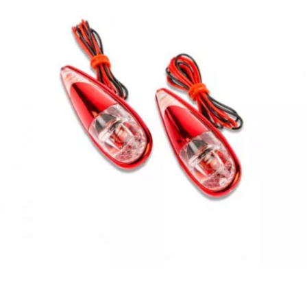
EBR
ELRING
f
FACO
FAG
FDM
FIVE