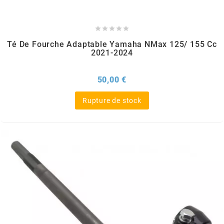
BRAIH





BRIDGESTONE
Té De Fourche Adaptable Yamaha NMax 125/ 155 Cc
2021-2024
BRK
Prix
50,00 €
BUZZETTI
Rupture de stock
c
C4
CARENZI
CHAMPION