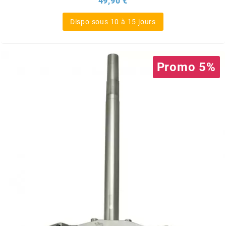
49,90 €
Dispo sous 10 à 15 jours
l
LANDPORT
Promo 5%
LEOVINCE
LETHAL THREAT
LOCKFORCE
LOCTITE
LUSITO