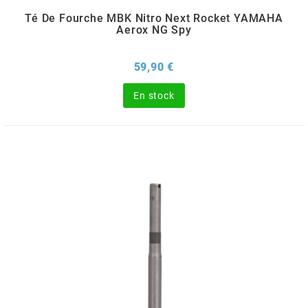
Té De Fourche MBK Nitro Next Rocket YAMAHA
MOTIP
Aerox NG Spy
MOTO TASSINARI
Prix
59,90 €
En stock
MOTOFORCE
MOTORI MINARELLI S.P.A.
MPH HELMET
MT HELMETS
MTKT