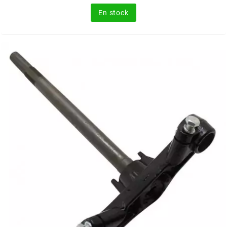
CYCLUS TOOLS
En stock
d
D.I.D
DAYCO
DEESTONE
DELI TIRE
DELLORTO