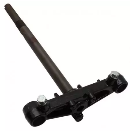
HOOSIER RACING TIRE
HUTCHINSON
i
IGM
INA
IPONE
IRIS