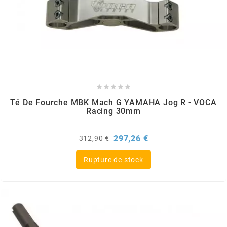
m
MAGGI
MAGNETI MARELLI





Té De Fourche MBK Mach G YAMAHA Jog R - VOCA
MALOSSI
Racing 30mm
MARCHALD FILTERS
Prix
Prix
297,26 €
312,90 €
de
base
Rupture de stock
MBK / YAMAHA
MERYT
METEOR PISTON