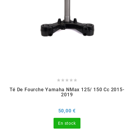
MVT
MXS RACING
n
NARAKU
NEWFREN





Té De Fourche Yamaha NMax 125/ 150 Cc 2015-
NG BRAKE DISC
2019
NGK
Prix
50,00 €
En stock
NHK