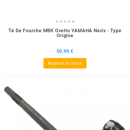
ITALKIT





j
Té De Fourche MBK Ovetto YAMAHA Neo's - Type
Origine
JAMARCOL
Prix
50,90 €
k
Rupture de stock
KANAIR
KAPPA
KEIHIN