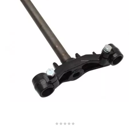
EBR
ELRING
f
FACO
FAG
FDM
FIVE




