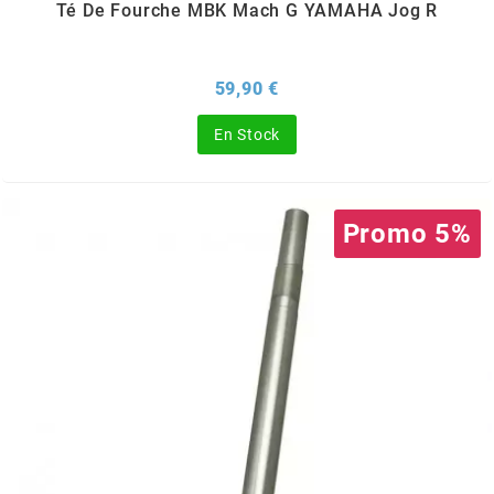
Té De Fourche MBK Mach G YAMAHA Jog R
FLÖSSER
Prix
59,90 €
FULBAT
En Stock
g
Promo 5%
GALFER
GATES
GIANNELLI
GILERA