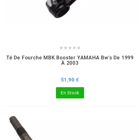
DERBI
DMP
DOMINO





DOPPLER
Té De Fourche MBK Booster YAMAHA Bw's De 1999
À 2003
DR
Prix
51,90 €
En Stock
DUNLOP
e
EASYBOOST