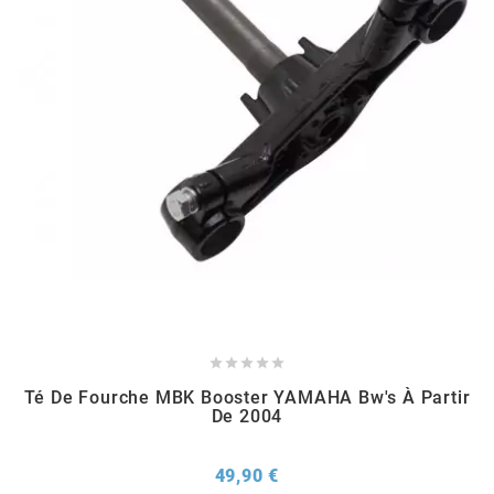
CHARVIN
CHOK
CIF
CL BRAKES
CONTI





COOCASE
Té De Fourche MBK Booster YAMAHA Bw's À Partir
De 2004
CST TIRES
Prix
49,90 €