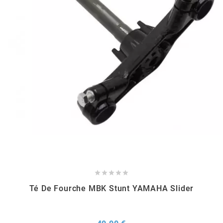
KMC
KMC
KOSO
KRD
KRM PRO RIDE
KUNDO





KUTVEK
Té De Fourche MBK Stunt YAMAHA Slider
KYOTO
Prix