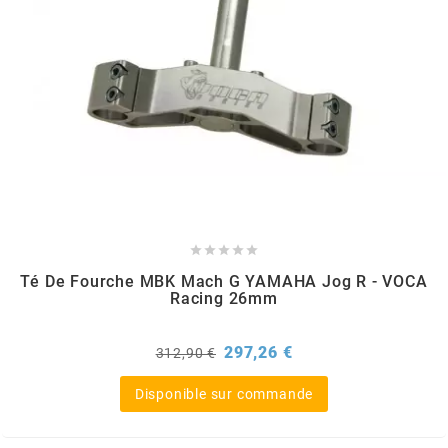
GLOBAL RACING OIL
GS27
GTR
GUILERA
GURTNER





Té De Fourche MBK Mach G YAMAHA Jog R - VOCA
Racing 26mm
h
Prix
Prix
297,26 €
312,90 €
de
HEIDENAU
base
Disponible sur commande
HEVIK