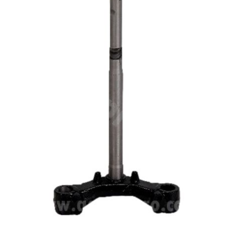
BERING
BETA MOTOS
BETA RACING
BIDALOT
BIHR
BIXESS
BOUCHET ENGINEERING