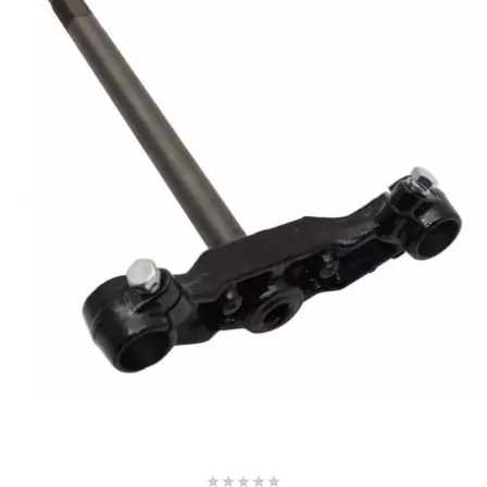
METRAKIT
MICHELIN
MIKUNI
MINERVA OIL
MITAS
MITSUBOSHI
MOST




