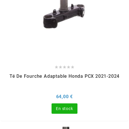
AUVRAY
AVOC
AXWIN
b





BANDO
Té De Fourche Adaptable Honda PCX 2021-2024
BARIKIT
Prix
64,00 €
BCD
En stock
BELGOM