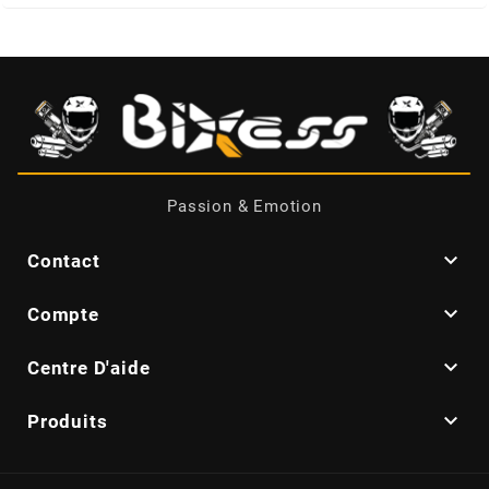
NITRO
NOEND
NOREV
Passion & Emotion
NOVI

Contact
NTN BEARINGS

Compte

Centre D'aide
o

Produits
OLYMPIA