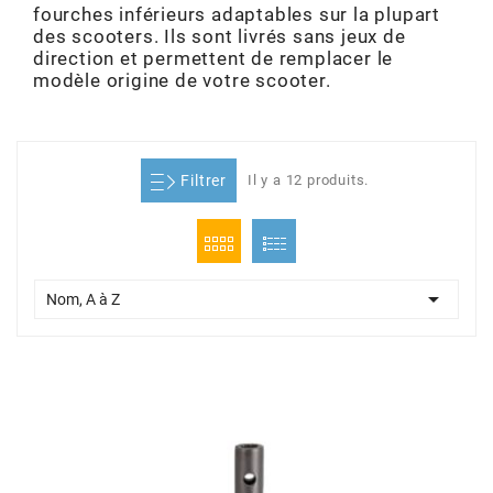
fourches inférieurs adaptables sur la plupart
ADMISSION
ADMISSION
VISSERIE
ALLUMAGE
STICKERS
2
des scooters. Ils sont livrés sans jeux de
direction et permettent de remplacer le
ECHAPPEMENT
ALLUMAGE
CARROSSERIE
EMBRAYAGE
modèle origine de votre scooter.
2FAST
POSTE DE PILOTAGE
VARIATION
MOTEUR
TRANSMISSION
4
Filtrer
Il y a 12 produits.
CHASSIS
TRANSMISSION
HAUT MOTEUR
REFROIDISSEMENT
4 STROKE PARTS
RESERVOIR
REFROIDISSEMENT
ECHAPPEMENT
RESERVOIR
a

Nom, A à Z
ECLAIRAGE
RESERVOIR
VILEBREQUIN
CARTER
ADAPTABLE
FREINAGE
PEDALIER
ADMISSION
DÉMARRAGE
ADX
ROUE
POSTE DE PILOTAGE
ALLUMAGE
POSTE DE PILOTAGE