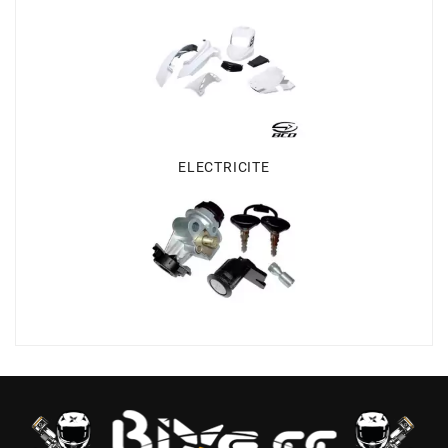
DERBI
DMP
DOMINO
ELECTRICITE
DOPPLER
DR
DUNLOP
e
EASYBOOST