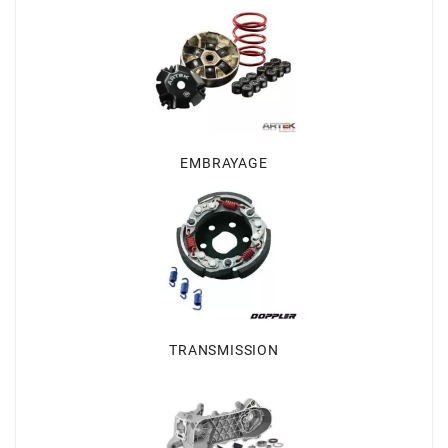
AUVRAY
AVOC
AXWIN
EMBRAYAGE
b
BANDO
BARIKIT
TRANSMISSION
BCD
BELGOM