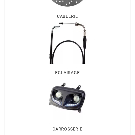
CYCLUS TOOLS
CABLERIE
d
D.I.D
DAYCO
ECLAIRAGE
DEESTONE
DELI TIRE
DELLORTO
CARROSSERIE