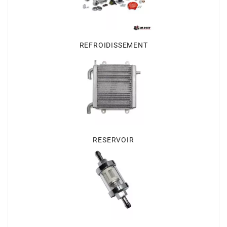
BERING
REFROIDISSEMENT
BETA MOTOS
BETA RACING
BIDALOT
RESERVOIR
BIHR
BIXESS
BOUCHET ENGINEERING