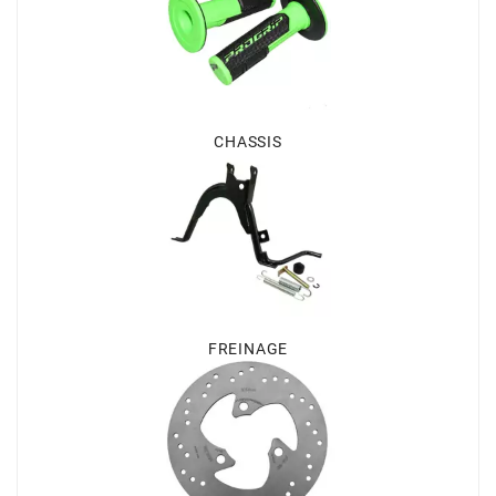
CHARVIN
CHOK
CHASSIS
CIF
CL BRAKES
CONTI
FREINAGE
COOCASE
CST TIRES