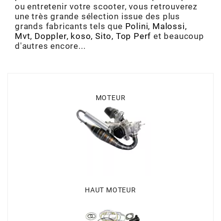
ou entretenir votre scooter, vous retrouverez
ADMISSION
ADMISSION
VISSERIE
ALLUMAGE
STICKERS
2
une très grande sélection issue des plus
grands fabricants tels que
Polini
,
Malossi
,
ECHAPPEMENT
ALLUMAGE
CARROSSERIE
EMBRAYAGE
Mvt
,
Doppler
,
koso
,
Sito
,
Top Perf
et beaucoup
2FAST
d'autres encore...
POSTE DE PILOTAGE
VARIATION
MOTEUR
TRANSMISSION
4
CHASSIS
TRANSMISSION
HAUT MOTEUR
REFROIDISSEMENT
MOTEUR
4 STROKE PARTS
RESERVOIR
REFROIDISSEMENT
ECHAPPEMENT
RESERVOIR
a
ECLAIRAGE
RESERVOIR
VILEBREQUIN
CARTER
ADAPTABLE
FREINAGE
PEDALIER
ADMISSION
DÉMARRAGE
HAUT MOTEUR
ADX
ROUE
POSTE DE PILOTAGE
ALLUMAGE
POSTE DE PILOTAGE