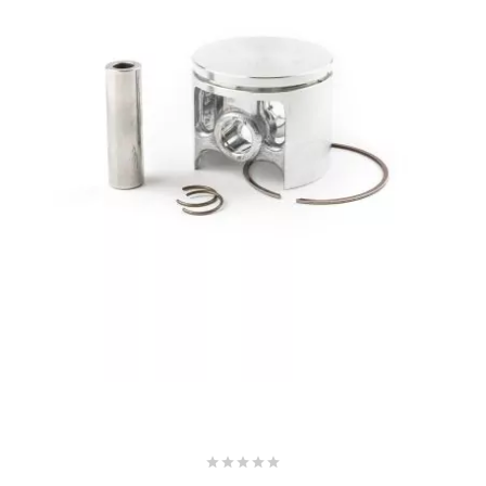
OMG
OPM
OSRAM
OTTO PARTS
OXA FACTORY
p
P2R





PARMAKIT