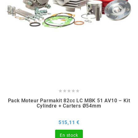
POSTE DE PILOTAGE
DERBI E3 ALL DAY
ARCHIVE
AREXONS
ARIETE
ARMLOCK
ARTEIN





Pack Moteur Parmakit 82cc LC MBK 51 AV10 – Kit
ARTEK
Cylindre + Carters Ø54mm
ATHENA
Prix
515,11 €
En stock