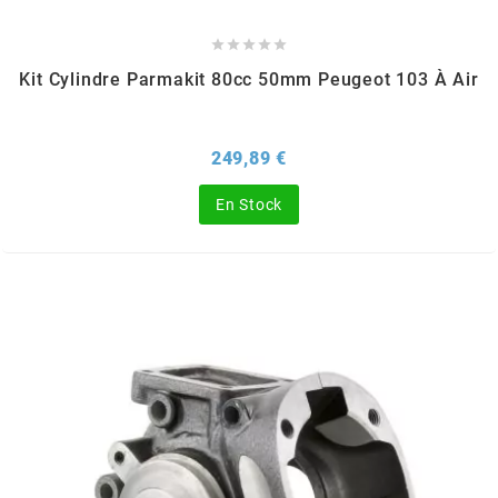





EBR
Kit Cylindre Parmakit 80cc 50mm Peugeot 103 À Air
ELRING
Prix
249,89 €
f
En Stock
FACO
FAG
FDM
FIVE