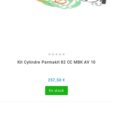
CYCLUS TOOLS
d
D.I.D
DAYCO





Kit Cylindre Parmakit 82 CC MBK AV 10
DEESTONE
Prix
257,50 €
DELI TIRE
En stock
DELLORTO