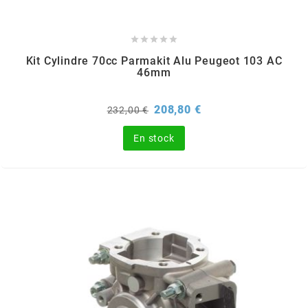
METRAKIT





Kit Cylindre 70cc Parmakit Alu Peugeot 103 AC
46mm
MICHELIN
Prix
Prix
208,80 €
232,00 €
de
MIKUNI
base
En stock
MINERVA OIL
MITAS
MITSUBOSHI
MOST