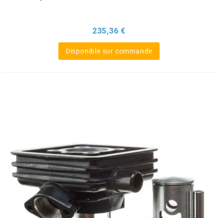
KMC
Prix
235,36 €
KMC
Disponible sur commande
KOSO
KRD
KRM PRO RIDE
KUNDO
KUTVEK
KYOTO