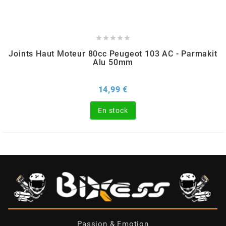
RUN IRON WORKS





Joints Haut Moteur 80cc Peugeot 103 AC - Parmakit
s
Alu 50mm
SARKANY
Prix
14,99 €
En stock
SAVA
SCHWALBE
SCR CORSE
SEAFLO
Passion & Emotion