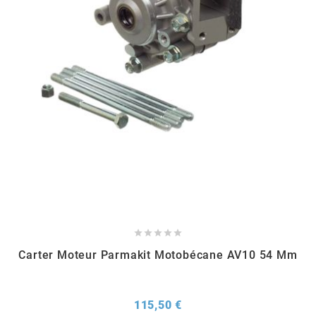
MOTIP
MOTO TASSINARI
MOTOFORCE
MOTORI MINARELLI S.P.A.
MPH HELMET
MT HELMETS





Carter Moteur Parmakit Motobécane AV10 54 Mm
MTKT
Prix
115,50 €