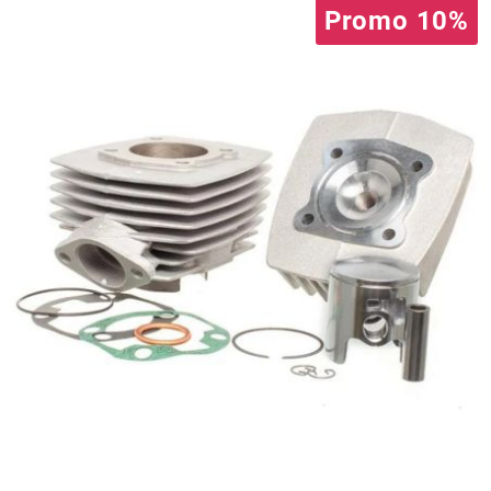
Promo 10%
m
MAGGI
MAGNETI MARELLI
MALOSSI
MARCHALD FILTERS
MBK / YAMAHA
MERYT
METEOR PISTON