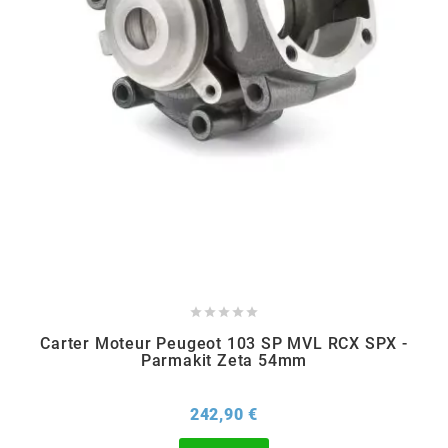
FLÖSSER
FULBAT
g
GALFER
GATES





GIANNELLI
Carter Moteur Peugeot 103 SP MVL RCX SPX -
Parmakit Zeta 54mm
GILERA
Prix
242,90 €