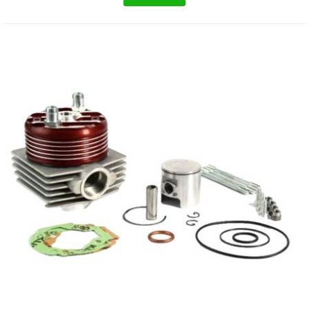
AUVRAY
AVOC
AXWIN
b
BANDO
BARIKIT
BCD
BELGOM