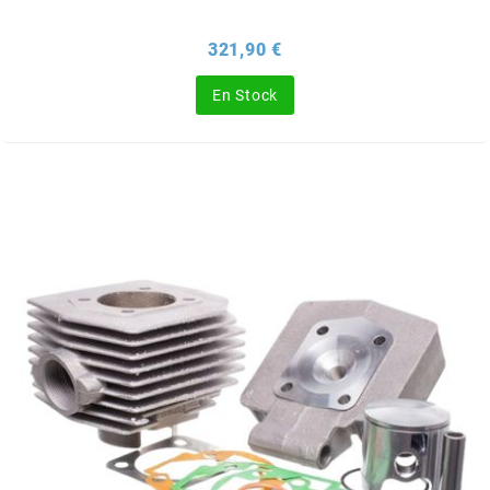
Prix
321,90 €
CHARVIN
En Stock
CHOK
CIF
CL BRAKES
CONTI
COOCASE
CST TIRES