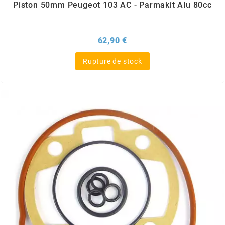
Piston 50mm Peugeot 103 AC - Parmakit Alu 80cc
PEUGEOT
Prix
62,90 €
PHILIPS
Rupture de stock
PIAGGIO
PINASCO
PIRELLI
POLINI
POLISPORT