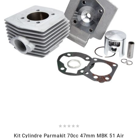
ITALKIT
j
JAMARCOL
k
KANAIR
KAPPA
KEIHIN





Kit Cylindre Parmakit 70cc 47mm MBK 51 Air