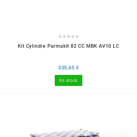
BERING
BETA MOTOS





Kit Cylindre Parmakit 82 CC MBK AV10 LC
BETA RACING
Prix
335,65 €
BIDALOT
En stock
BIHR
BIXESS
BOUCHET ENGINEERING