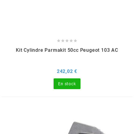
HOOSIER RACING TIRE
HUTCHINSON





i
Kit Cylindre Parmakit 50cc Peugeot 103 AC
IGM
Prix
242,02 €
En stock
INA
IPONE
IRIS