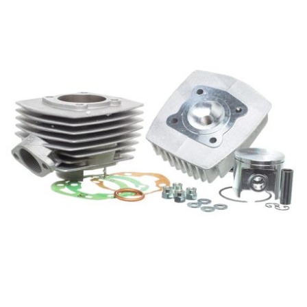
DERBI
DMP
DOMINO
DOPPLER
DR
DUNLOP
e
EASYBOOST