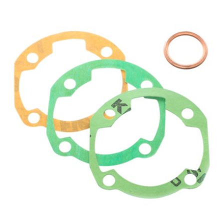
REFLECTIVE BERLIN
RENTHAL
REPLAY
RIEJU
RITO
RK
RMS ALTERNATIVE MOTO PARTS
RSM