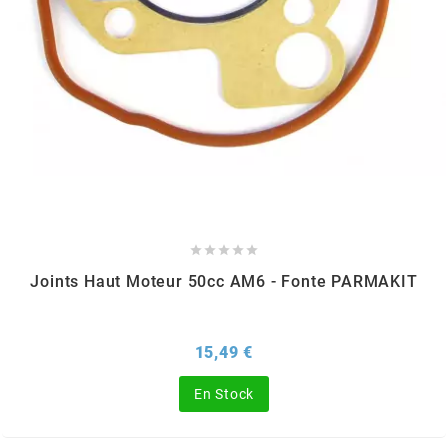
PRESSOL
PRO TAPER
PROGRIP
PROMA





r
Joints Haut Moteur 50cc AM6 - Fonte PARMAKIT
RADIKAL
Prix
15,49 €
RBMAX
En Stock