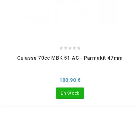
NITRO
NOEND





NOREV
Culasse 70cc MBK 51 AC - Parmakit 47mm
NOVI
Prix
100,90 €
NTN BEARINGS
En Stock
o
OLYMPIA