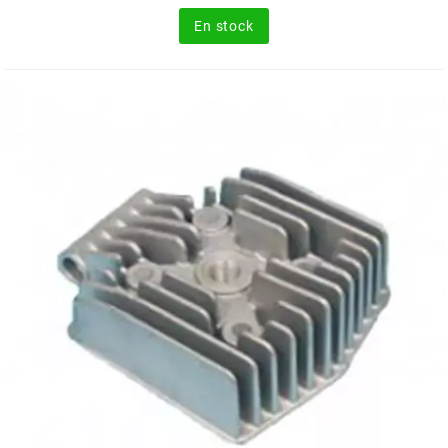
MVT
En stock
MXS RACING
n
NARAKU
NEWFREN
NG BRAKE DISC
NGK
NHK