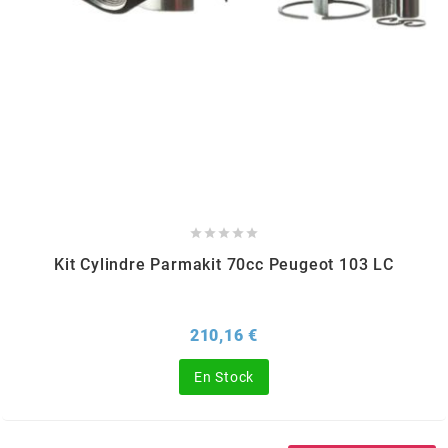
l
LANDPORT
LEOVINCE
LETHAL THREAT





Kit Cylindre Parmakit 70cc Peugeot 103 LC
LOCKFORCE
Prix
210,16 €
LOCTITE
En Stock
LUSITO