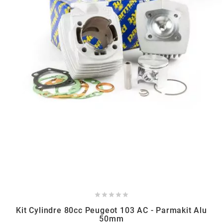
BRAIH
BRIDGESTONE
BRK
BUZZETTI
c
C4
CARENZI





Kit Cylindre 80cc Peugeot 103 AC - Parmakit Alu
50mm
CHAMPION