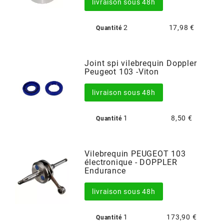
livraison sous 48h
BRAIH
2
17,98 €
Quantité
BRIDGESTONE
Joint spi vilebrequin Doppler
BRK
Peugeot 103 -Viton
livraison sous 48h
BUZZETTI
1
8,50 €
Quantité
c
Vilebrequin PEUGEOT 103
C4
électronique - DOPPLER
Endurance
CARENZI
livraison sous 48h
1
173,90 €
Quantité
CHAMPION