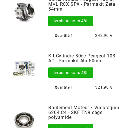
MVL RCX SPX - Parmakit Zeta
54mm
BERING
livraison sous 48h
BETA MOTOS
1
242,90 €
Quantité
BETA RACING
Kit Cylindre 80cc Peugeot 103
AC - Parmakit Alu 50mm
BIDALOT
livraison sous 48h
BIHR
1
321,90 €
Quantité
BIXESS
Roulement Moteur / Vilebrequin
6204 C4 - SKF TN9 cage
BOUCHET ENGINEERING
polyamide