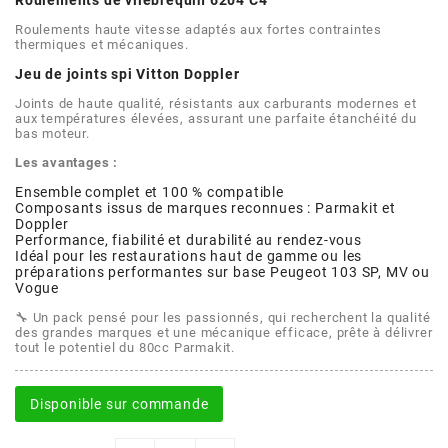
Roulements de vilebrequin 6204 C4
POSTE DE PILOTAGE
DERBI E3 ALL DAY
ARCHIVE
Roulements haute vitesse adaptés aux fortes contraintes
thermiques et mécaniques.
Jeu de joints spi Vitton Doppler
AREXONS
Joints de haute qualité, résistants aux carburants modernes et
aux températures élevées, assurant une parfaite étanchéité du
bas moteur.
ARIETE
Les avantages :
Ensemble complet et 100 % compatible
Composants issus de marques reconnues : Parmakit et
ARMLOCK
Doppler
Performance, fiabilité et durabilité au rendez-vous
Idéal pour les restaurations haut de gamme ou les
ARTEIN
préparations performantes sur base Peugeot 103 SP, MV ou
Vogue
🔧 Un pack pensé pour les passionnés, qui recherchent la qualité
ARTEK
des grandes marques et une mécanique efficace, prête à délivrer
tout le potentiel du 80cc Parmakit.
ATHENA
Disponible sur commande