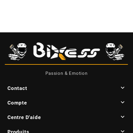
CHARVIN
CHOK
CIF
CL BRAKES
Passion & Emotion
CONTI

Contact

Compte
COOCASE

Centre D'aide
CST TIRES

Produits