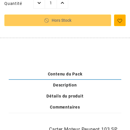
AUVRAY
Quantité
AVOC
Hors Stock
AXWIN
b
BANDO
Contenu du Pack
Description
BARIKIT
Détails du produit
BCD
Commentaires
BELGOM
Carter Moteur Peugeot 103 SP