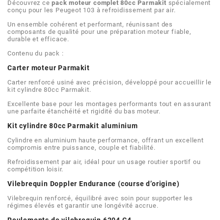
AFAM
Découvrez ce
pack moteur complet 80cc Parmakit
spécialement
conçu pour les Peugeot 103 à refroidissement par air.
CABLERIE
CHASSIS
VARIATION
CHASSIS
Un ensemble cohérent et performant, réunissant des
AGP
composants de qualité pour une préparation moteur fiable,
durable et efficace.
STICKERS
FREINAGE
EMBRAYAGE
FREINAGE
Contenu du pack :
AIRSAL
Carter moteur Parmakit
BON PLAN
CABLERIE
TRANSMISSION
ECLAIRAGE
Carter renforcé usiné avec précision, développé pour accueillir le
AJP
kit cylindre 80cc Parmakit.
Excellente base pour les montages performants tout en assurant
MOTEUR SOLEX
ELECTRICITE
REFROIDISSEMENT
ELECTRICITE
une parfaite étanchéité et rigidité du bas moteur.
ALGI
Kit cylindre 80cc Parmakit aluminium
PARTIE CYCLE SOLEX
RESERVOIR
CABLERIE
Cylindre en aluminium haute performance, offrant un excellent
ALLPRO
compromis entre puissance, couple et fiabilité.
Refroidissement par air, idéal pour un usage routier sportif ou
DEMARRAGE
CARROSSERIE
compétition loisir.
ALT-1
Vilebrequin Doppler Endurance (course d’origine)
CARTER
AM6 ALL DAY
Vilebrequin renforcé, équilibré avec soin pour supporter les
APRILIA
régimes élevés et garantir une longévité accrue.