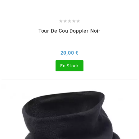
REFLECTIVE BERLIN
RENTHAL





Tour De Cou Doppler Noir
REPLAY
Prix
20,00 €
RIEJU
En Stock
RITO
RK
RMS ALTERNATIVE MOTO PARTS
RSM