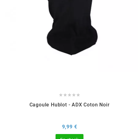
EBR
ELRING
f
FACO
FAG





Cagoule Hublot - ADX Coton Noir
FDM
Prix
9,99 €
FIVE