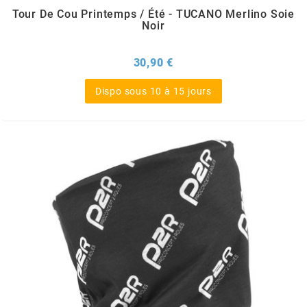
TERZO
Tour De Cou Printemps / Été - TUCANO Merlino Soie
Noir
THOR PARTS
Prix
30,90 €
TIP TOP
Dispo sous 10 à 15 jours
TIVOLY
TJT
TNB
TNT
TOP PERFORMANCES