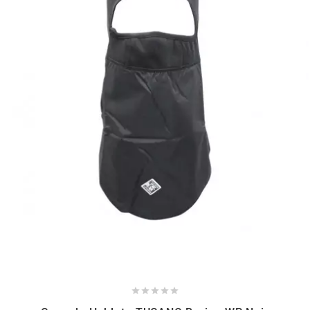
NITRO
NOEND
NOREV
NOVI
NTN BEARINGS
o
OLYMPIA




