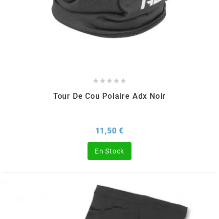
SPORFABRIC
SRAM





STAGE6
Tour De Cou Polaire Adx Noir
STAGE6 R/T
Prix
11,50 €
STAR BAR
En Stock
STEEV
STR8