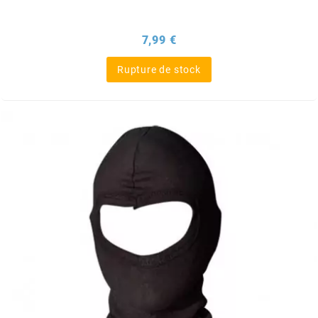
ITALKIT
Prix
7,99 €
j
Rupture de stock
JAMARCOL
k
KANAIR
KAPPA
KEIHIN