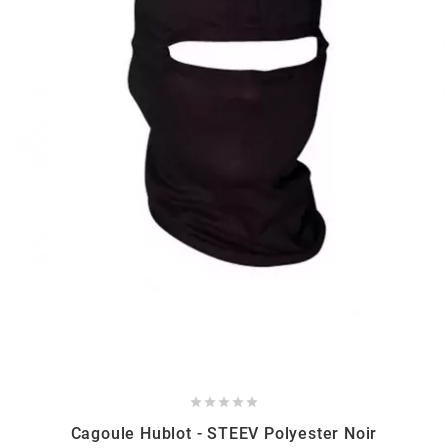
HOOSIER RACING TIRE
HUTCHINSON
i
IGM
INA
IPONE





IRIS
Cagoule Hublot - STEEV Polyester Noir