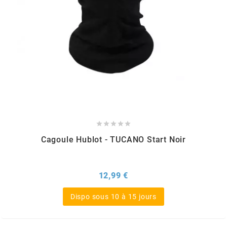
PEUGEOT
PHILIPS
PIAGGIO
PINASCO





Cagoule Hublot - TUCANO Start Noir
PIRELLI
Prix
12,99 €
POLINI
Dispo sous 10 à 15 jours
POLISPORT