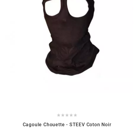
BERING
BETA MOTOS
BETA RACING
BIDALOT
BIHR
BIXESS





BOUCHET ENGINEERING
Cagoule Chouette - STEEV Coton Noir