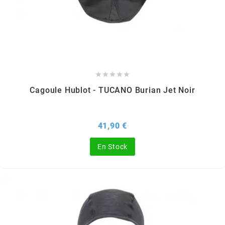
MVT
MXS RACING
n





Cagoule Hublot - TUCANO Burian Jet Noir
NARAKU
NEWFREN
Prix
41,90 €
En Stock
NG BRAKE DISC
NGK
NHK