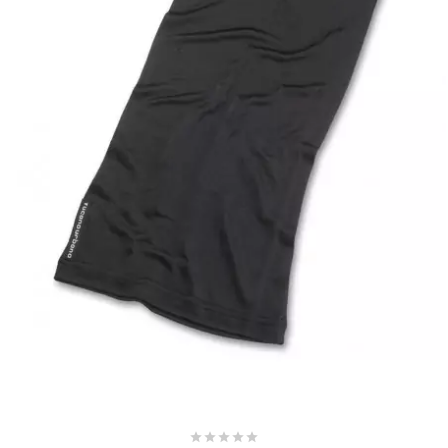
SUNWORLD RACING
t
TDH 2DAY
TECNIGAS
TECNO
TECNO GLOBE
TEKNIX




