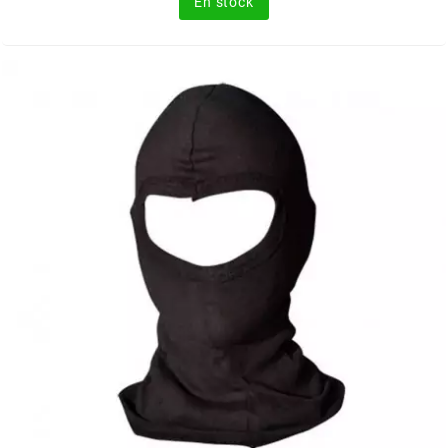
En stock
FLÖSSER
FULBAT
g
GALFER
GATES
GIANNELLI
GILERA