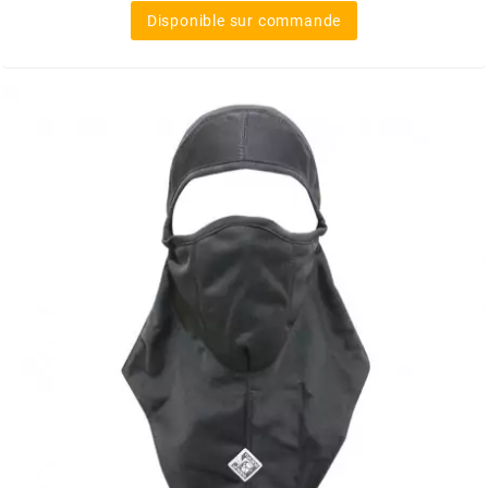
Disponible sur commande
MOTIP
MOTO TASSINARI
MOTOFORCE
MOTORI MINARELLI S.P.A.
MPH HELMET
MT HELMETS
MTKT