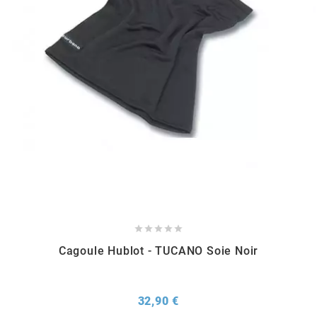
METRAKIT
MICHELIN
MIKUNI
MINERVA OIL
MITAS





Cagoule Hublot - TUCANO Soie Noir
MITSUBOSHI
MOST
Prix
32,90 €