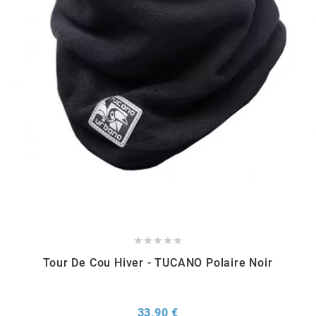
RUN IRON WORKS
s
SARKANY
SAVA
SCHWALBE





SCR CORSE
Tour De Cou Hiver - TUCANO Polaire Noir
SEAFLO
Prix
33,90 €