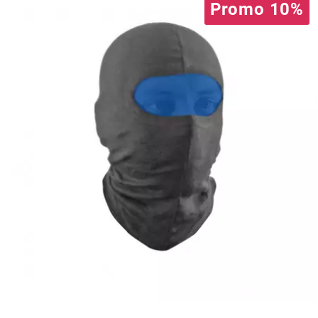
Promo 10%
l
LANDPORT
LEOVINCE
LETHAL THREAT
LOCKFORCE
LOCTITE
LUSITO