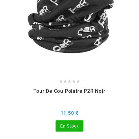
TPI BEARINGS
TRANSFIL
TRANSVAL
TRW





TUCANO URBANO
Tour De Cou Polaire P2R Noir
TUN'R
Prix
11,50 €
TURBOKIT
En Stock