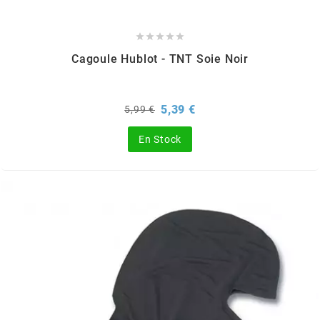
m





Cagoule Hublot - TNT Soie Noir
MAGGI
MAGNETI MARELLI
Prix
Prix
5,39 €
5,99 €
de
base
En Stock
MALOSSI
MARCHALD FILTERS
MBK / YAMAHA
MERYT
METEOR PISTON