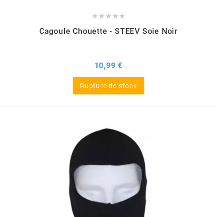
DERBI





DMP
Cagoule Chouette - STEEV Soie Noir
DOMINO
Prix
10,99 €
Rupture de stock
DOPPLER
DR
DUNLOP
e
EASYBOOST