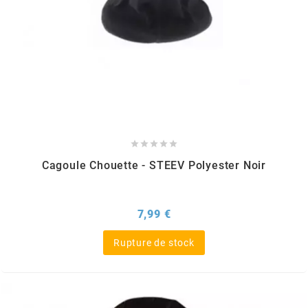
CHARVIN
CHOK
CIF





CL BRAKES
Cagoule Chouette - STEEV Polyester Noir
CONTI
Prix
7,99 €
COOCASE
Rupture de stock
CST TIRES