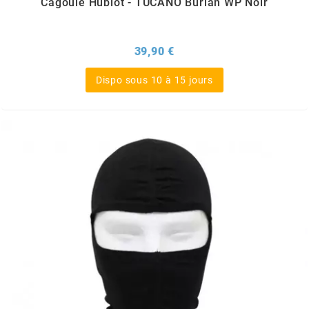
Cagoule Hublot - TUCANO Burian WP Noir
OMG
Prix
39,90 €
OPM
Dispo sous 10 à 15 jours
OSRAM
OTTO PARTS
OXA FACTORY
p
P2R
PARMAKIT