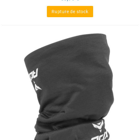
SGR
Rupture de stock
SHAD
SHERCO
SHIDO
SHIRO HELMETS
SIGMA
SITO
SKF