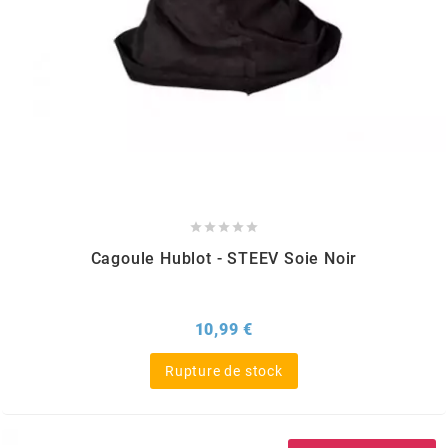
KMC
KMC
KOSO
KRD





KRM PRO RIDE
Cagoule Hublot - STEEV Soie Noir
KUNDO
Prix
10,99 €
KUTVEK
Rupture de stock
KYOTO