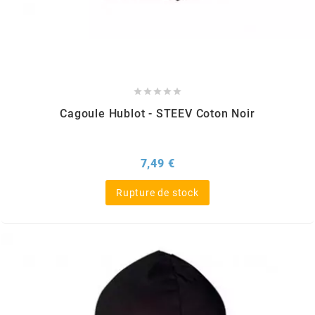
GLOBAL RACING OIL
GS27
GTR





Cagoule Hublot - STEEV Coton Noir
GUILERA
Prix
7,49 €
GURTNER
Rupture de stock
h
HEIDENAU
HEVIK