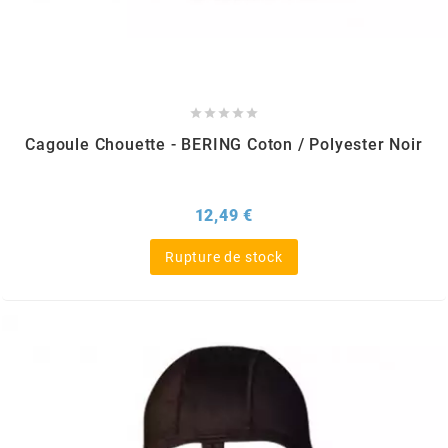
AUVRAY
AVOC





AXWIN
Cagoule Chouette - BERING Coton / Polyester Noir
b
Prix
12,49 €
BANDO
Rupture de stock
BARIKIT
BCD
BELGOM