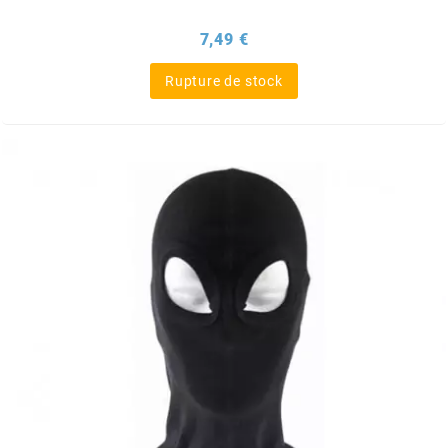
BRAIH
Prix
7,49 €
BRIDGESTONE
Rupture de stock
BRK
BUZZETTI
c
C4
CARENZI
CHAMPION