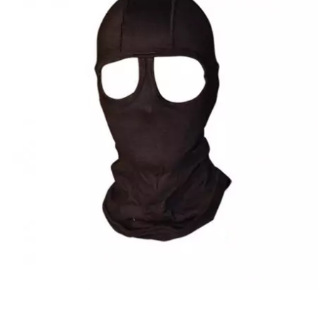
CYCLUS TOOLS
d
D.I.D
DAYCO
DEESTONE
DELI TIRE
DELLORTO