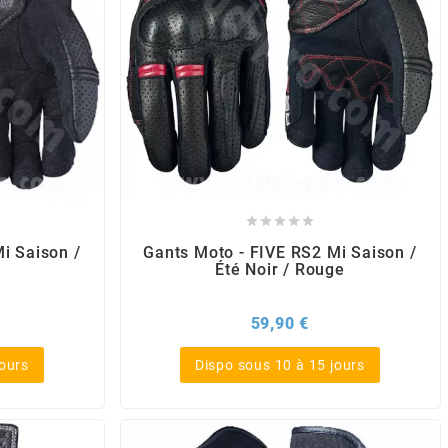





i Saison /
Gants Moto - FIVE RS2 Mi Saison /
Été Noir / Rouge
x
Prix
59,90 €
jours
Dispo sous 10 à 15 jours