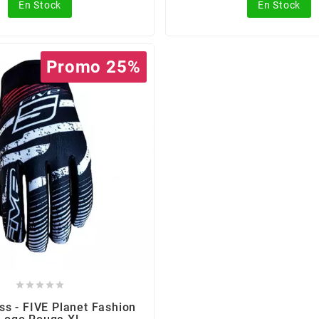
En Stock
En Stock
Promo 25%





ss - FIVE Planet Fashion