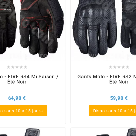










o - FIVE RS4 Mi Saison /
Gants Moto - FIVE RS2 M
Été Noir
Été Noir
Prix
Pri
64,90 €
59,90 €
o sous 10 à 15 jours
Dispo sous 10 à 15 