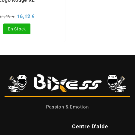
Logo Rouge XL
Prix
Prix
16,12 €
21,49 €
de
base
En Stock
Passion & Emotion
Centre D'aide