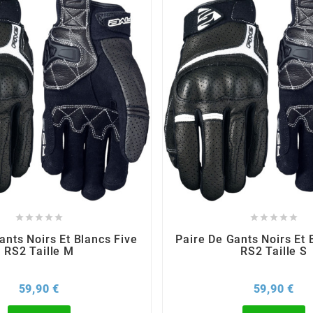










ants Noirs Et Blancs Five
Paire De Gants Noirs Et 
RS2 Taille M
RS2 Taille S
Prix
Pri
59,90 €
59,90 €