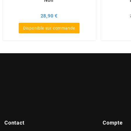
Noir
AUVRAY
Prix
28,90 €
AVOC
Disponible sur commande
AXWIN
b
BANDO
BARIKIT
BCD
Contact
Compte
BELGOM