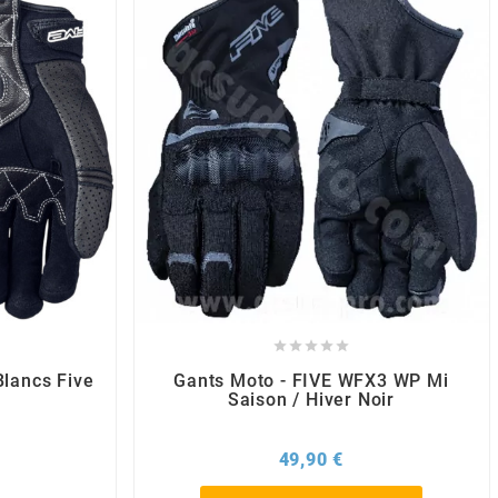





Blancs Five
Gants Moto - FIVE WFX3 WP Mi
Saison / Hiver Noir
x
Prix
49,90 €