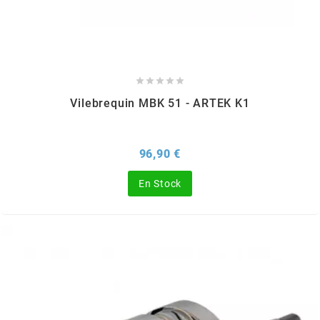
SGR
SHAD





SHERCO
Vilebrequin MBK 51 - ARTEK K1
SHIDO
Prix
96,90 €
SHIRO HELMETS
En Stock
SIGMA
SITO
SKF