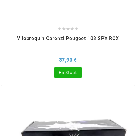
MOTIP
MOTO TASSINARI





Vilebrequin Carenzi Peugeot 103 SPX RCX
MOTOFORCE
Prix
37,90 €
MOTORI MINARELLI S.P.A.
En Stock
MPH HELMET
MT HELMETS
MTKT