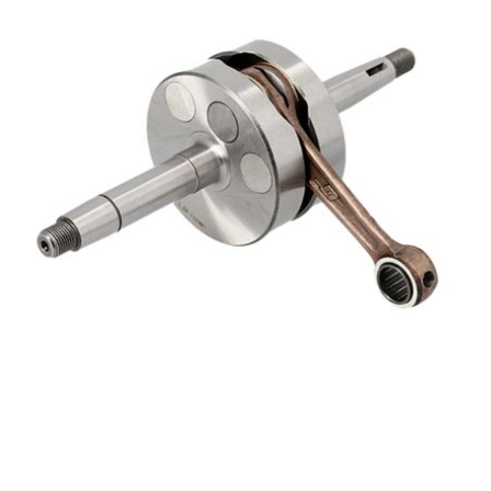
PEUGEOT
PHILIPS
PIAGGIO
PINASCO
PIRELLI
POLINI
POLISPORT