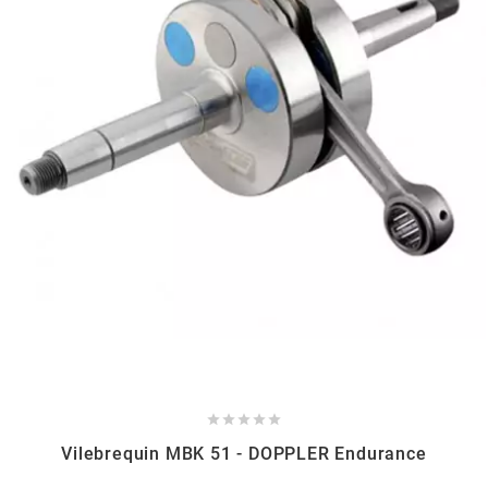
SPORFABRIC
SRAM
STAGE6
STAGE6 R/T
STAR BAR
STEEV





STR8
Vilebrequin MBK 51 - DOPPLER Endurance