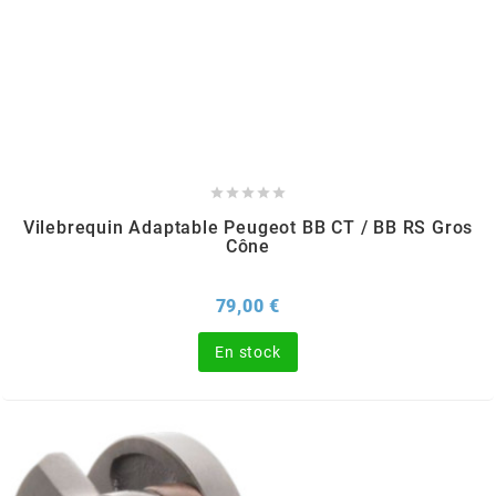
ITALKIT
j
JAMARCOL





Vilebrequin Adaptable Peugeot BB CT / BB RS Gros
k
Cône
KANAIR
Prix
79,00 €
En stock
KAPPA
KEIHIN