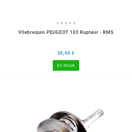
FLÖSSER





FULBAT
Vilebrequin PEUGEOT 103 Rupteur - RMS
g
Prix
59,90 €
GALFER
En Stock
GATES
GIANNELLI
GILERA