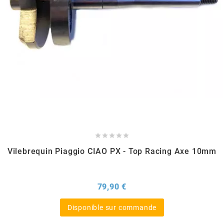
m
MAGGI
MAGNETI MARELLI
MALOSSI
MARCHALD FILTERS





Vilebrequin Piaggio CIAO PX - Top Racing Axe 10mm
MBK / YAMAHA
Prix
79,90 €
MERYT
Disponible sur commande
METEOR PISTON