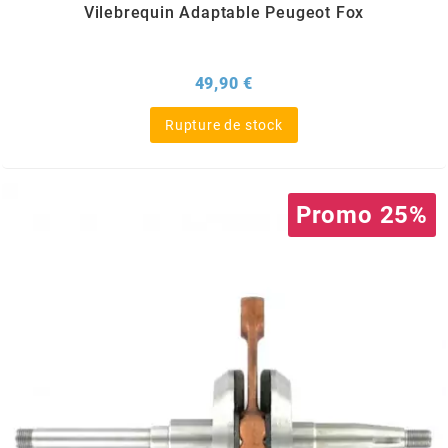
Vilebrequin Adaptable Peugeot Fox
CYCLUS TOOLS
Prix
49,90 €
d
Rupture de stock
D.I.D
Promo 25%
DAYCO
DEESTONE
DELI TIRE
DELLORTO