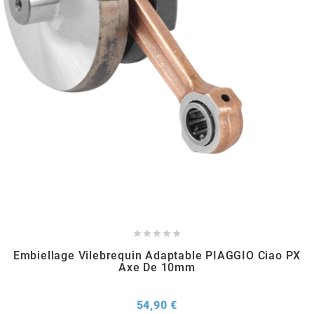
AUVRAY
AVOC
AXWIN
b
BANDO
BARIKIT





Embiellage Vilebrequin Adaptable PIAGGIO Ciao PX
BCD
Axe De 10mm
BELGOM
Prix
54,90 €