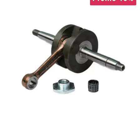
TPI BEARINGS
TRANSFIL
TRANSVAL
TRW
TUCANO URBANO
TUN'R
TURBOKIT