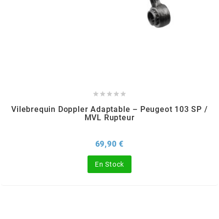
OMG
OPM
OSRAM





OTTO PARTS
Vilebrequin Doppler Adaptable – Peugeot 103 SP /
MVL Rupteur
OXA FACTORY
Prix
69,90 €
p
En Stock
P2R
PARMAKIT