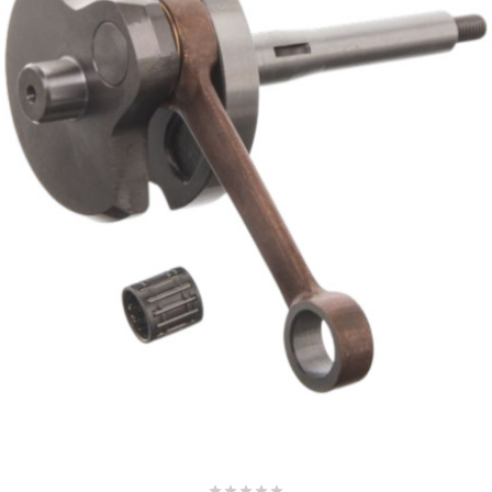
KMC
KMC
KOSO
KRD
KRM PRO RIDE
KUNDO
KUTVEK
KYOTO




