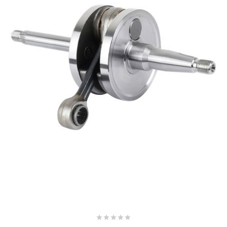
CHARVIN
CHOK
CIF
CL BRAKES
CONTI
COOCASE
CST TIRES




