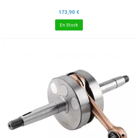
SUNWORLD RACING
Prix
173,90 €
En Stock
t
TDH 2DAY
TECNIGAS
TECNO
TECNO GLOBE
TEKNIX