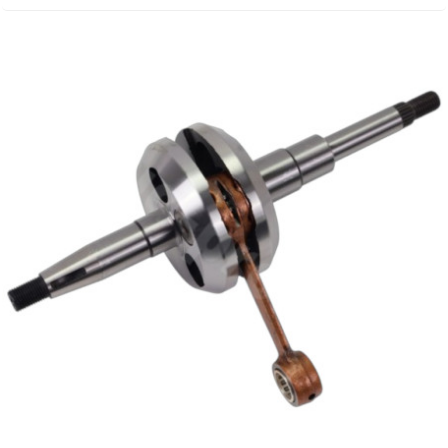
METRAKIT
MICHELIN
MIKUNI
MINERVA OIL
MITAS
MITSUBOSHI
MOST