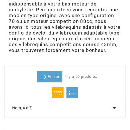
indispensable à votre bas moteur de
ADMISSION
ADMISSION
VISSERIE
ALLUMAGE
STICKERS
2
mobylette. Peu importe si vous remontez une
mob en type origine, avec une configuration
ECHAPPEMENT
ALLUMAGE
CARROSSERIE
EMBRAYAGE
70 ou un moteur compétition 80cc, nous
2FAST
avons ici tous les vilebrequins adaptés à votre
config de cyclo: du vilebrequin adaptable type
POSTE DE PILOTAGE
VARIATION
MOTEUR
TRANSMISSION
origine, des vilebrequins renforcés ou même
4
des vilebrequins compétitions course 43mm,
vous trouverez forcément votre bonheur.
CHASSIS
TRANSMISSION
HAUT MOTEUR
REFROIDISSEMENT
4 STROKE PARTS
RESERVOIR
REFROIDISSEMENT
ECHAPPEMENT
RESERVOIR
Filtrer
Il y a 50 produits.
a
ECLAIRAGE
RESERVOIR
VILEBREQUIN
CARTER
ADAPTABLE
FREINAGE
PEDALIER
ADMISSION
DÉMARRAGE

Nom, A à Z
ADX
ROUE
POSTE DE PILOTAGE
ALLUMAGE
POSTE DE PILOTAGE