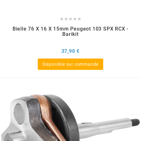
POSTE DE PILOTAGE
DERBI E3 ALL DAY
ARCHIVE





AREXONS
Bielle 76 X 16 X 15mm Peugeot 103 SPX RCX -
Barikit
ARIETE
Prix
37,90 €
Disponible sur commande
ARMLOCK
ARTEIN
ARTEK
ATHENA