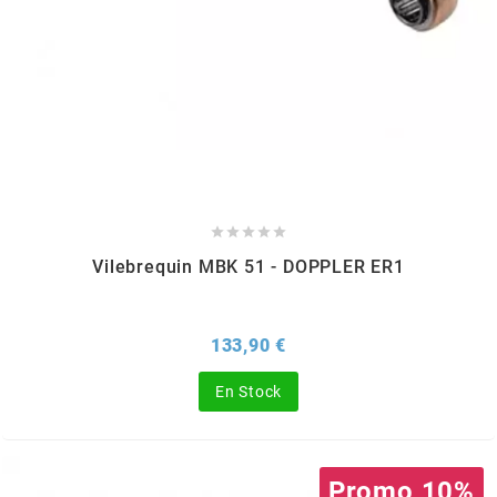
TERZO
THOR PARTS
TIP TOP
TIVOLY





TJT
Vilebrequin MBK 51 - DOPPLER ER1
TNB
Prix
133,90 €
En Stock
TNT
TOP PERFORMANCES
Promo 10%