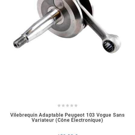
GLOBAL RACING OIL
GS27
GTR
GUILERA
GURTNER
h





HEIDENAU
Vilebrequin Adaptable Peugeot 103 Vogue Sans
Variateur (cône Électronique)
HEVIK