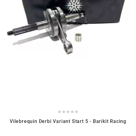
MVT
MXS RACING
n
NARAKU
NEWFREN
NG BRAKE DISC
NGK





Vilebrequin Derbi Variant Start 5 - Barikit Racing
NHK