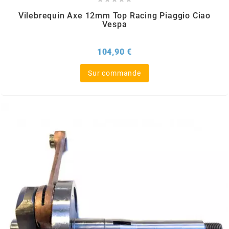
Vilebrequin Axe 12mm Top Racing Piaggio Ciao
l
Vespa
Prix
104,90 €
LANDPORT
Sur commande
LEOVINCE
LETHAL THREAT
LOCKFORCE
LOCTITE
LUSITO