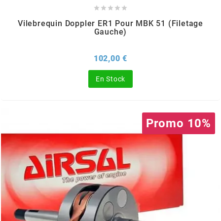





PRESSOL
Vilebrequin Doppler ER1 Pour MBK 51 (filetage
Gauche)
PRO TAPER
Prix
102,00 €
PROGRIP
En Stock
PROMA
Promo 10%
r
RADIKAL
RBMAX