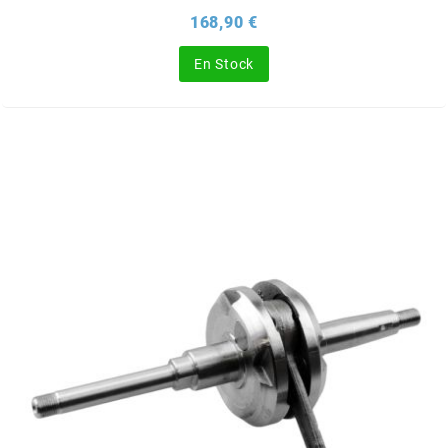
Prix
168,90 €
NITRO
En Stock
NOEND
NOREV
NOVI
NTN BEARINGS
o
OLYMPIA