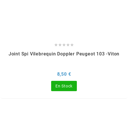
BRAIH
BRIDGESTONE
BRK





Joint Spi Vilebrequin Doppler Peugeot 103 -Viton
BUZZETTI
Prix
8,50 €
c
En Stock
C4
CARENZI
CHAMPION