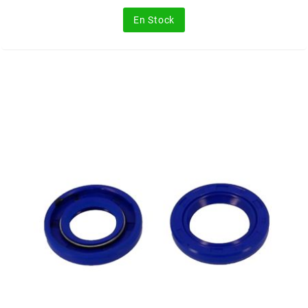
En Stock
BERING
BETA MOTOS
BETA RACING
BIDALOT
BIHR
BIXESS
BOUCHET ENGINEERING