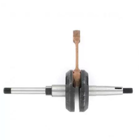
EBR
ELRING
f
FACO
FAG
FDM
FIVE