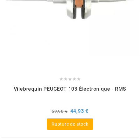
DERBI
DMP
DOMINO
DOPPLER
DR





Vilebrequin PEUGEOT 103 Électronique - RMS
DUNLOP
Prix
Prix
44,93 €
59,90 €
de
e
base
Rupture de stock
EASYBOOST