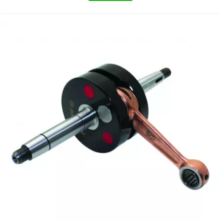
RUN IRON WORKS
s
SARKANY
SAVA
SCHWALBE
SCR CORSE
SEAFLO