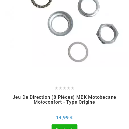
EBR
ELRING
f
FACO
FAG





Jeu De Direction (8 Pièces) MBK Motobecane
FDM
Motoconfort - Type Origine
Prix
14,99 €
FIVE