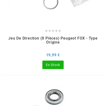
GLOBAL RACING OIL
GS27
GTR





Jeu De Direction (8 Pièces) Peugeot FOX - Type
Origine
GUILERA
Prix
19,99 €
GURTNER
En Stock
h
HEIDENAU
HEVIK