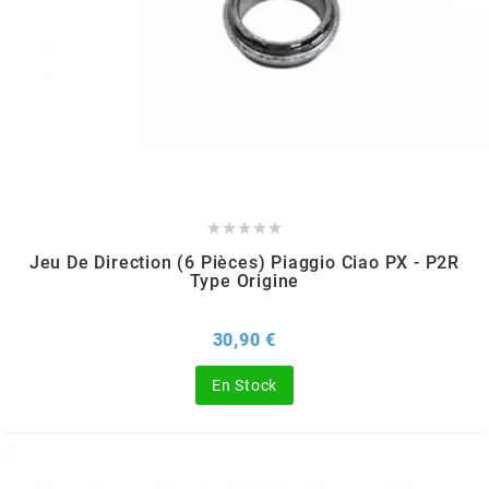
CHARVIN
CHOK
CIF





CL BRAKES
Jeu De Direction (6 Pièces) Piaggio Ciao PX - P2R
Type Origine
CONTI
Prix
30,90 €
COOCASE
En Stock
CST TIRES