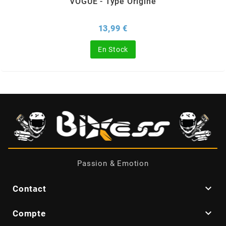
VOGUE - Type Origine
ITALKIT
Prix
13,99 €
j
En Stock
JAMARCOL
k
KANAIR
Passion & Emotion
KAPPA

Contact
KEIHIN

Compte