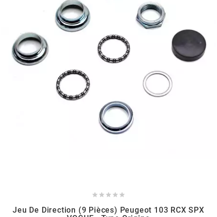
HOOSIER RACING TIRE
HUTCHINSON
i
IGM
INA
IPONE





IRIS
Jeu De Direction (9 Pièces) Peugeot 103 RCX SPX