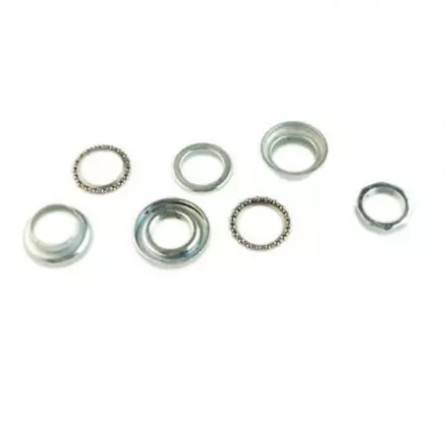
CYCLUS TOOLS
d
D.I.D
DAYCO
DEESTONE
DELI TIRE
DELLORTO