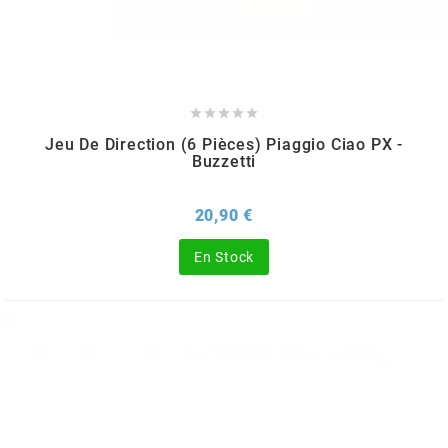
AUVRAY
AVOC





AXWIN
Jeu De Direction (6 Pièces) Piaggio Ciao PX -
Buzzetti
b
Prix
20,90 €
BANDO
En Stock
BARIKIT
BCD
BELGOM