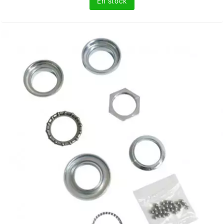
En stock
FLÖSSER
FULBAT
g
GALFER
GATES
GIANNELLI
GILERA