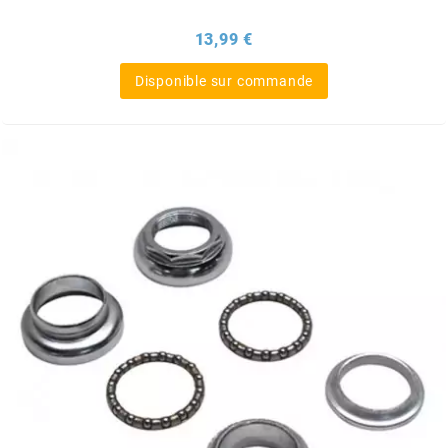
BRAIH
Prix
13,99 €
BRIDGESTONE
Disponible sur commande
BRK
BUZZETTI
c
C4
CARENZI
CHAMPION