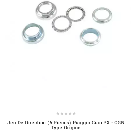
BERING
BETA MOTOS
BETA RACING
BIDALOT
BIHR
BIXESS





BOUCHET ENGINEERING
Jeu De Direction (6 Pièces) Piaggio Ciao PX - CGN
Type Origine