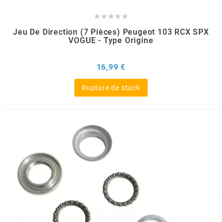
DERBI





DMP
Jeu De Direction (7 Pièces) Peugeot 103 RCX SPX
VOGUE - Type Origine
DOMINO
Prix
16,99 €
Rupture de stock
DOPPLER
DR
DUNLOP
e
EASYBOOST