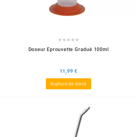
GLOBAL RACING OIL
GS27
GTR





Doseur Eprouvette Gradué 100ml
GUILERA
Prix
11,99 €
GURTNER
Rupture de stock
h
HEIDENAU
HEVIK