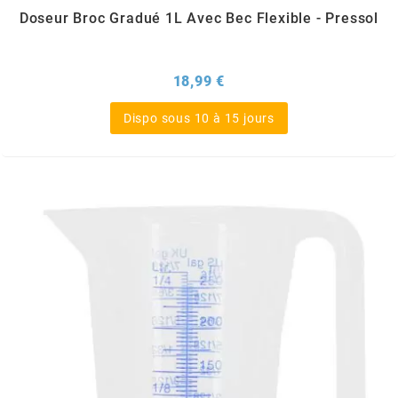
TERZO
Doseur Broc Gradué 1L Avec Bec Flexible - Pressol
THOR PARTS
Prix
18,99 €
TIP TOP
Dispo sous 10 à 15 jours
TIVOLY
TJT
TNB
TNT
TOP PERFORMANCES