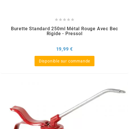
REFLECTIVE BERLIN
RENTHAL





Burette Standard 250ml Métal Rouge Avec Bec
Rigide - Pressol
REPLAY
Prix
19,99 €
RIEJU
Disponible sur commande
RITO
RK
RMS ALTERNATIVE MOTO PARTS
RSM