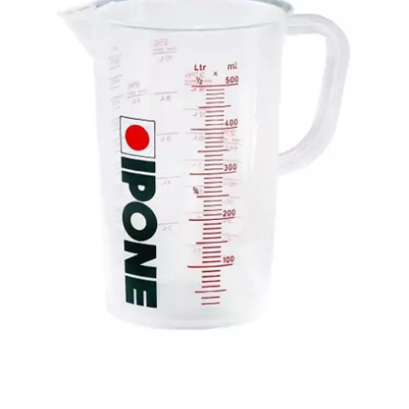
CYCLUS TOOLS
d
D.I.D
DAYCO
DEESTONE
DELI TIRE
DELLORTO