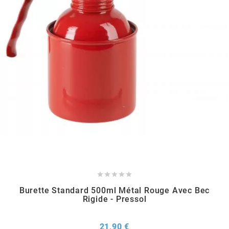
RUN IRON WORKS
s
SARKANY
SAVA
SCHWALBE





SCR CORSE
Burette Standard 500ml Métal Rouge Avec Bec
Rigide - Pressol
SEAFLO
Prix
21,90 €