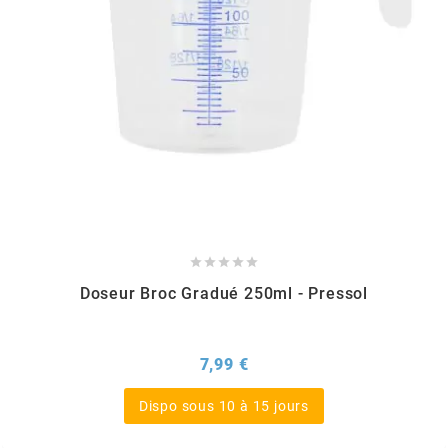
TPI BEARINGS
TRANSFIL
TRANSVAL
TRW





TUCANO URBANO
Doseur Broc Gradué 250ml - Pressol
TUN'R
Prix
7,99 €
TURBOKIT
Dispo sous 10 à 15 jours