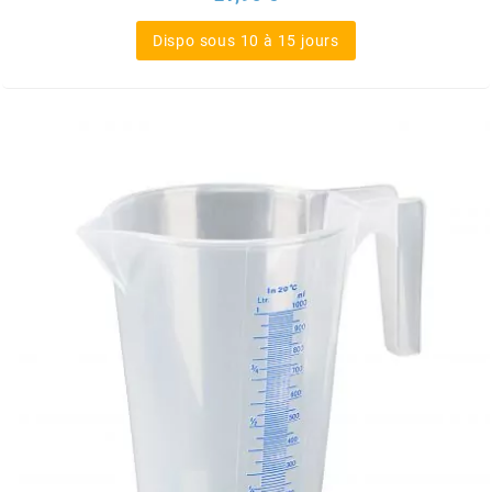
SGR
Dispo sous 10 à 15 jours
SHAD
SHERCO
SHIDO
SHIRO HELMETS
SIGMA
SITO
SKF