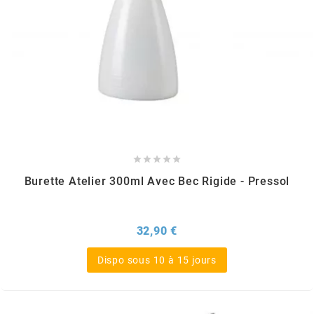
KMC
KMC
KOSO
KRD





KRM PRO RIDE
Burette Atelier 300ml Avec Bec Rigide - Pressol
KUNDO
Prix
32,90 €
KUTVEK
Dispo sous 10 à 15 jours
KYOTO