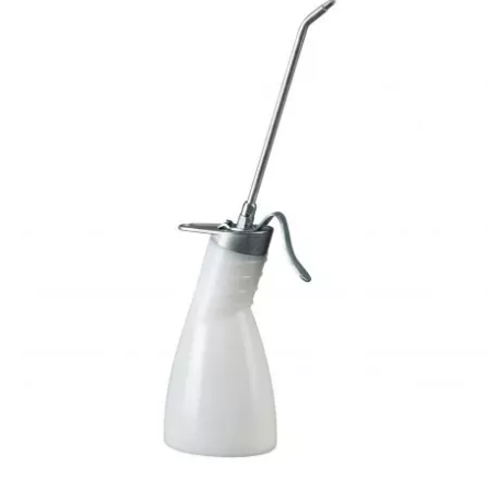
l
LANDPORT
LEOVINCE
LETHAL THREAT
LOCKFORCE
LOCTITE
LUSITO