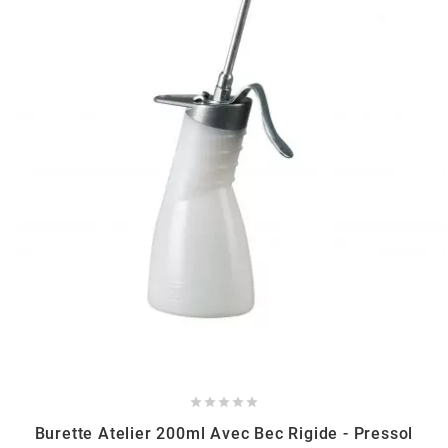
HOOSIER RACING TIRE
HUTCHINSON
i
IGM
INA
IPONE





IRIS
Burette Atelier 200ml Avec Bec Rigide - Pressol