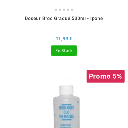
DERBI





DMP
Doseur Broc Gradué 500ml - Ipone
DOMINO
Prix
11,99 €
En Stock
DOPPLER
DR
Promo 5%
DUNLOP
e
EASYBOOST