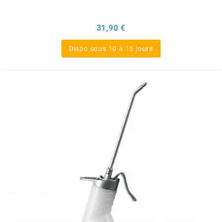
ITALKIT
Prix
31,90 €
j
Dispo sous 10 à 15 jours
JAMARCOL
k
KANAIR
KAPPA
KEIHIN