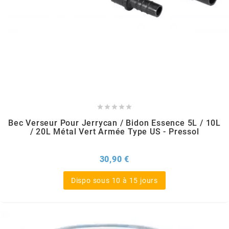
CHARVIN
CHOK
CIF





CL BRAKES
Bec Verseur Pour Jerrycan / Bidon Essence 5L / 10L
/ 20L Métal Vert Armée Type US - Pressol
CONTI
Prix
30,90 €
COOCASE
Dispo sous 10 à 15 jours
CST TIRES