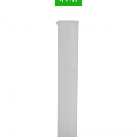
En Stock
FLÖSSER
FULBAT
g
GALFER
GATES
GIANNELLI
GILERA