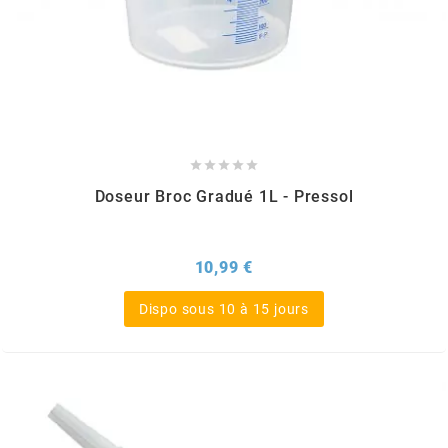
SPORFABRIC
SRAM





STAGE6
Doseur Broc Gradué 1L - Pressol
STAGE6 R/T
Prix
10,99 €
STAR BAR
Dispo sous 10 à 15 jours
STEEV
STR8