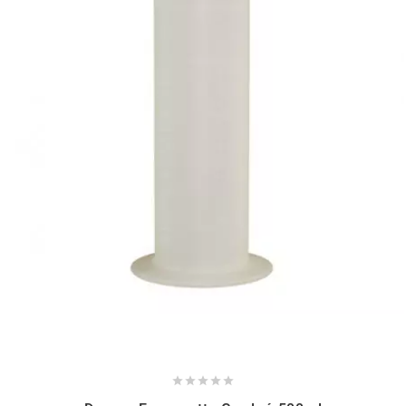
NITRO
NOEND
NOREV
NOVI
NTN BEARINGS
o
OLYMPIA




