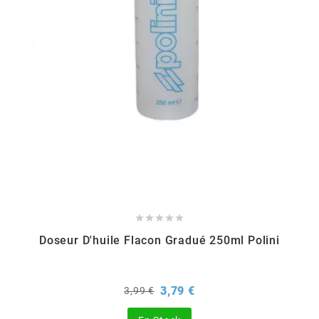
EBR
ELRING
f
FACO
FAG





Doseur D'huile Flacon Gradué 250ml Polini
FDM
Prix
Prix
3,79 €
3,99 €
FIVE
de
base