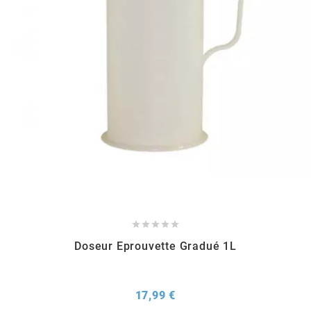
METRAKIT
MICHELIN
MIKUNI
MINERVA OIL
MITAS





Doseur Eprouvette Gradué 1L
MITSUBOSHI
MOST
Prix
17,99 €