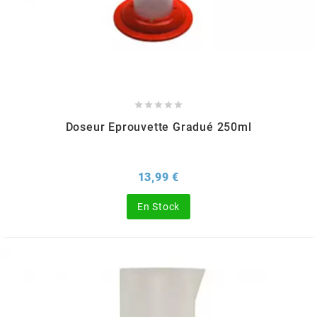
MVT
MXS RACING
n





Doseur Eprouvette Gradué 250ml
NARAKU
NEWFREN
Prix
13,99 €
En Stock
NG BRAKE DISC
NGK
NHK