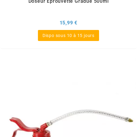
Doseur Eprouvette Gradué 500ml
OMG
Prix
15,99 €
OPM
Dispo sous 10 à 15 jours
OSRAM
OTTO PARTS
OXA FACTORY
p
P2R
PARMAKIT