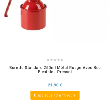
PEUGEOT
PHILIPS
PIAGGIO
PINASCO





Burette Standard 250ml Métal Rouge Avec Bec
Flexible - Pressol
PIRELLI
Prix
21,90 €
POLINI
Dispo sous 10 à 15 jours
POLISPORT