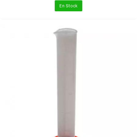
En Stock
MOTIP
MOTO TASSINARI
MOTOFORCE
MOTORI MINARELLI S.P.A.
MPH HELMET
MT HELMETS
MTKT