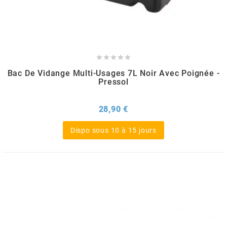
AUVRAY
AVOC





AXWIN
Bac De Vidange Multi-Usages 7L Noir Avec Poignée -
Pressol
b
Prix
28,90 €
BANDO
Dispo sous 10 à 15 jours
BARIKIT
BCD
BELGOM