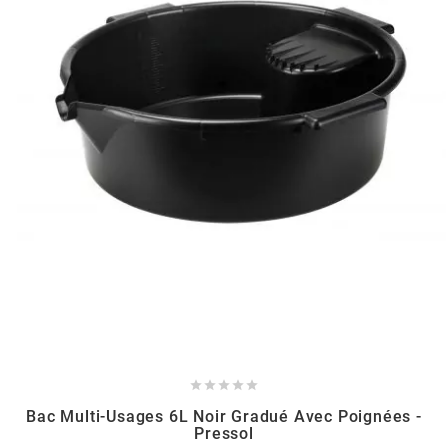
BERING
BETA MOTOS
BETA RACING
BIDALOT
BIHR
BIXESS





BOUCHET ENGINEERING
Bac Multi-Usages 6L Noir Gradué Avec Poignées -
Pressol