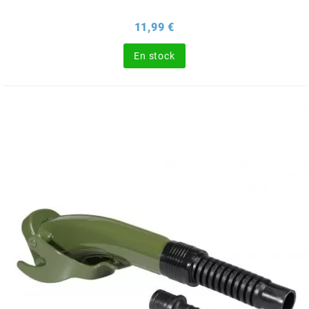
BRAIH
Prix
11,99 €
BRIDGESTONE
En stock
BRK
BUZZETTI
c
C4
CARENZI
CHAMPION