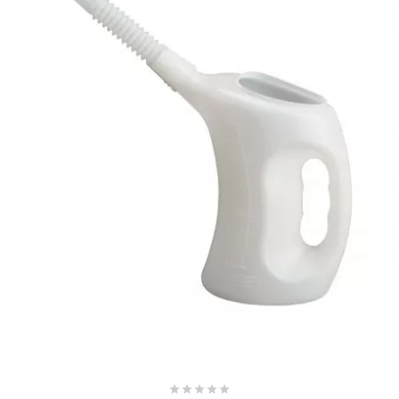
SUNWORLD RACING
t
TDH 2DAY
TECNIGAS
TECNO
TECNO GLOBE
TEKNIX




