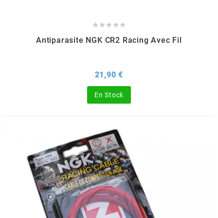
m





Antiparasite NGK CR2 Racing Avec Fil
MAGGI
MAGNETI MARELLI
Prix
21,90 €
En Stock
MALOSSI
MARCHALD FILTERS
MBK / YAMAHA
MERYT
METEOR PISTON