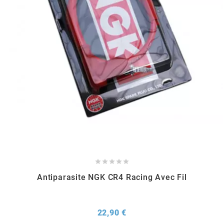
METRAKIT
MICHELIN
MIKUNI
MINERVA OIL
MITAS





Antiparasite NGK CR4 Racing Avec Fil
MITSUBOSHI
MOST
Prix
22,90 €