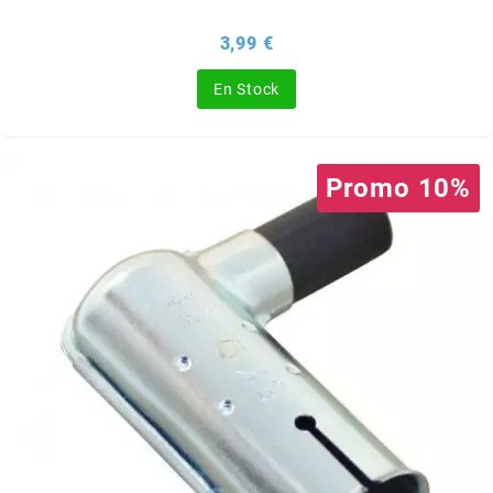
BRAIH
Prix
3,99 €
BRIDGESTONE
En Stock
BRK
Promo 10%
BUZZETTI
c
C4
CARENZI
CHAMPION