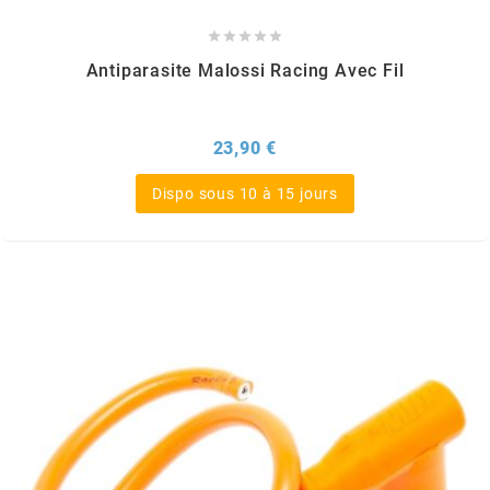
DERBI





DMP
Antiparasite Malossi Racing Avec Fil
DOMINO
Prix
23,90 €
Dispo sous 10 à 15 jours
DOPPLER
DR
DUNLOP
e
EASYBOOST