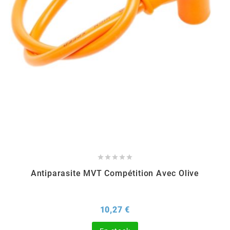
EBR
ELRING
f
FACO
FAG





Antiparasite MVT Compétition Avec Olive
FDM
Prix
10,27 €
FIVE