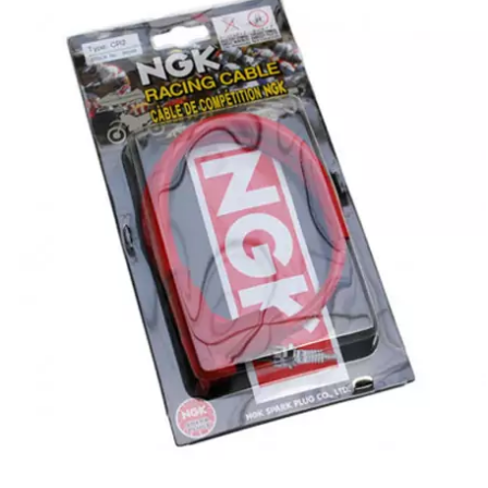
l
LANDPORT
LEOVINCE
LETHAL THREAT
LOCKFORCE
LOCTITE
LUSITO