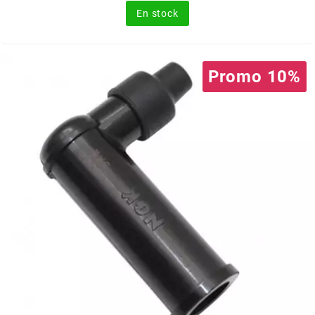
En stock
MOTIP
MOTO TASSINARI
Promo 10%
MOTOFORCE
MOTORI MINARELLI S.P.A.
MPH HELMET
MT HELMETS
MTKT