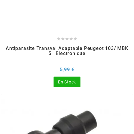
GLOBAL RACING OIL
GS27
GTR





Antiparasite Transval Adaptable Peugeot 103/ MBK
51 Electronique
GUILERA
Prix
5,99 €
GURTNER
En Stock
h
HEIDENAU
HEVIK