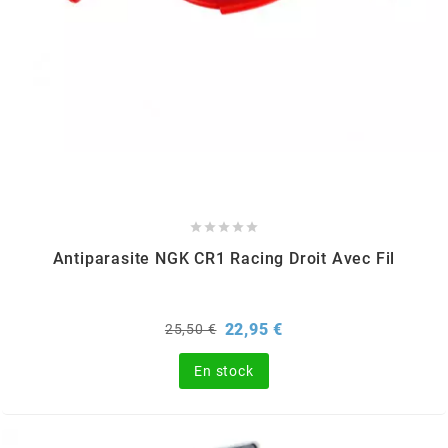
KMC
KMC
KOSO
KRD





KRM PRO RIDE
Antiparasite NGK CR1 Racing Droit Avec Fil
KUNDO
Prix
Prix
22,95 €
25,50 €
de
base
KUTVEK
En stock
KYOTO