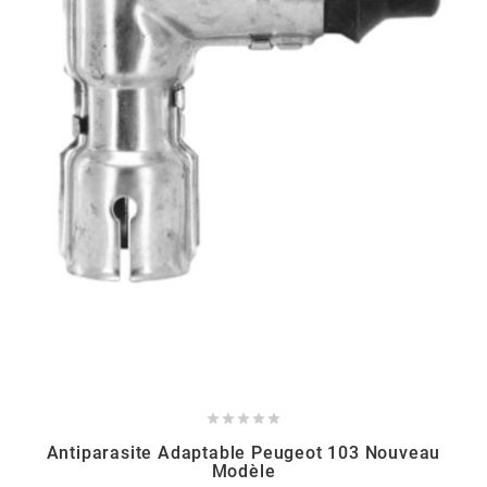
BERING
BETA MOTOS
BETA RACING
BIDALOT
BIHR
BIXESS





BOUCHET ENGINEERING
Antiparasite Adaptable Peugeot 103 Nouveau
Modèle