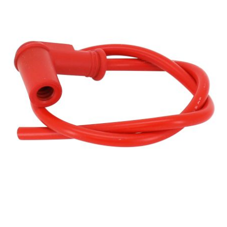
CYCLUS TOOLS
d
D.I.D
DAYCO
DEESTONE
DELI TIRE
DELLORTO