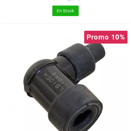
de
SGR
base
En Stock
SHAD
Promo 10%
SHERCO
SHIDO
SHIRO HELMETS
SIGMA
SITO
SKF