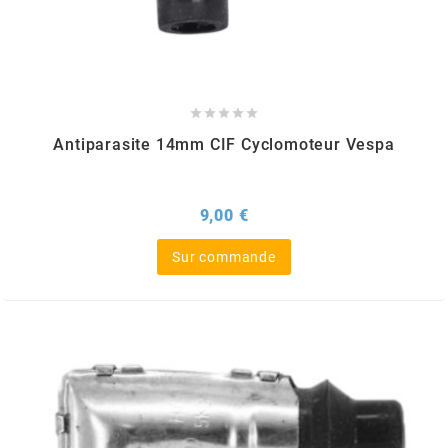
AUVRAY
AVOC





AXWIN
Antiparasite 14mm CIF Cyclomoteur Vespa
b
Prix
9,00 €
BANDO
Sur commande
BARIKIT
BCD
BELGOM