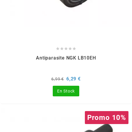
SPORFABRIC
SRAM





STAGE6
Antiparasite NGK LB10EH
STAGE6 R/T
Prix
Prix
6,29 €
6,99 €
de
STAR BAR
base
En Stock
STEEV
Promo 10%
STR8