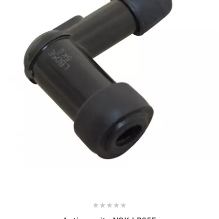
NITRO
NOEND
NOREV
NOVI
NTN BEARINGS
o
OLYMPIA




