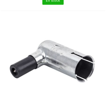
En stock
FLÖSSER
FULBAT
g
GALFER
GATES
GIANNELLI
GILERA