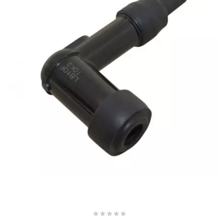
SUNWORLD RACING
t
TDH 2DAY
TECNIGAS
TECNO
TECNO GLOBE
TEKNIX




