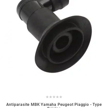
HOOSIER RACING TIRE
HUTCHINSON
i
IGM
INA
IPONE





IRIS
Antiparasite MBK Yamaha Peugeot Piaggio - Type