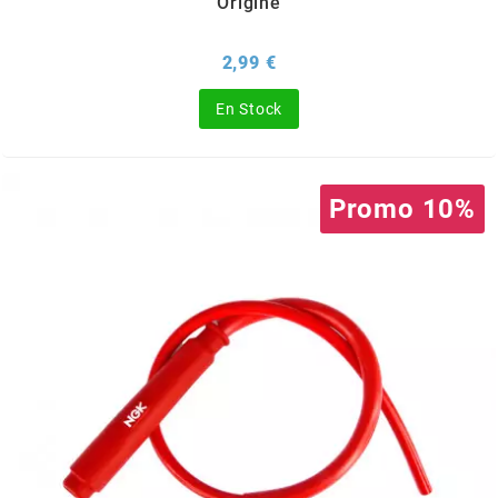
Origine
ITALKIT
Prix
2,99 €
j
En Stock
JAMARCOL
Promo 10%
k
KANAIR
KAPPA
KEIHIN