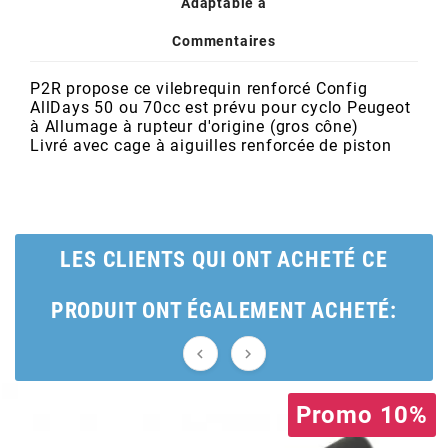
POSTE DE PILOTAGE
DERBI E3 ALL DAY
Adaptable à
ARCHIVE
Commentaires
P2R propose ce vilebrequin renforcé Config
AREXONS
AllDays 50 ou 70cc est prévu pour cyclo
Peugeot
à Allumage à rupteur d'origine (gros cône)
Livré avec cage à aiguilles renforcée de piston
ARIETE
ARMLOCK
LES CLIENTS QUI ONT ACHETÉ CE
ARTEIN
PRODUIT ONT ÉGALEMENT ACHETÉ:
ARTEK


ATHENA
Promo 10%