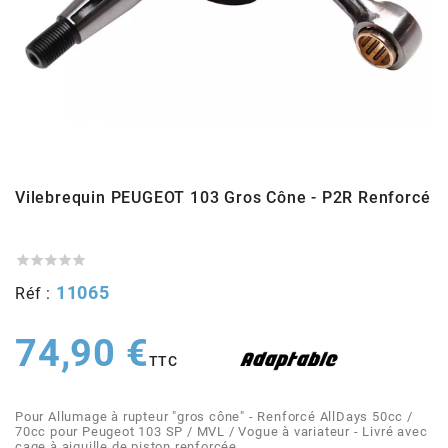
ADMISSION
ADMISSION
VISSERIE
ALLUMAGE
STICKERS
2
ECHAPPEMENT
ALLUMAGE
CARROSSERIE
EMBRAYAGE
2FAST
POSTE DE PILOTAGE
VARIATION
MOTEUR
TRANSMISSION
4
CHASSIS
TRANSMISSION
HAUT MOTEUR
REFROIDISSEMENT
Vilebrequin PEUGEOT 103 Gros Cône - P2R Renforcé
4 STROKE PARTS
RESERVOIR
REFROIDISSEMENT
ECHAPPEMENT
RESERVOIR





a
11065
Réf :
ECLAIRAGE
RESERVOIR
VILEBREQUIN
CARTER
ADAPTABLE
74,90 €
TTC
FREINAGE
PEDALIER
ADMISSION
DÉMARRAGE
ADX
Pour Allumage à rupteur "gros cône" - Renforcé AllDays 50cc /
ROUE
POSTE DE PILOTAGE
ALLUMAGE
POSTE DE PILOTAGE
70cc pour Peugeot 103 SP / MVL / Vogue à variateur - Livré avec
cage à aiguille de piston renforcée