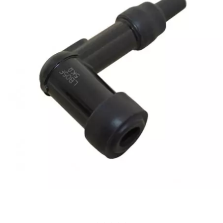
AUVRAY
AVOC
AXWIN
b
BANDO
BARIKIT
BCD
BELGOM