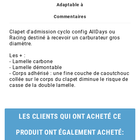
POSTE DE PILOTAGE
DERBI E3 ALL DAY
Adaptable à
ARCHIVE
Commentaires
AREXONS
Clapet d'admission cyclo config AllDays ou
Racing destiné à recevoir un carburateur gros
diamètre.
ARIETE
Les + :
- Lamelle carbone
ARMLOCK
- Lamelle démontable
- Corps adhérisé : une fine couche de caoutchouc
collée sur le corps du clapet diminue le risque de
ARTEIN
casse de la double lamelle.
ARTEK
LES CLIENTS QUI ONT ACHETÉ CE
ATHENA
PRODUIT ONT ÉGALEMENT ACHETÉ: