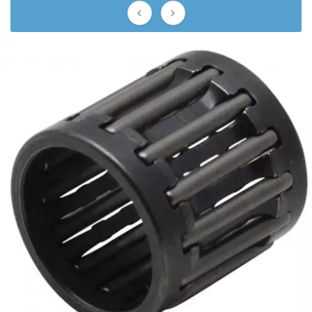
AUVRAY


AVOC
AXWIN
b
BANDO
BARIKIT
BCD
BELGOM