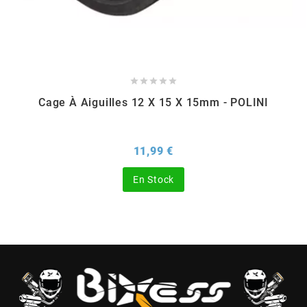
BERING
BETA MOTOS





Cage À Aiguilles 12 X 15 X 15mm - POLINI
BETA RACING
Prix
11,99 €
BIDALOT
En Stock
BIHR
BIXESS
BOUCHET ENGINEERING