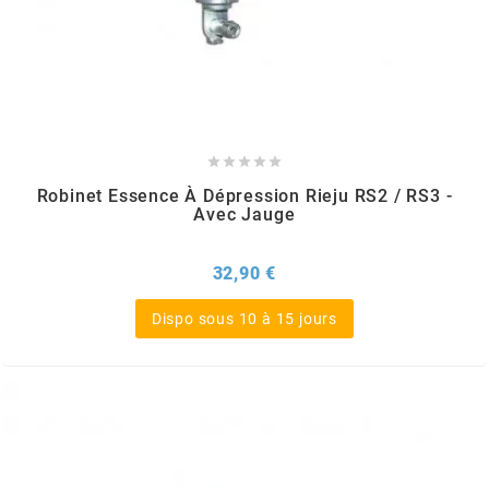
MVT
MXS RACING
n





Robinet Essence À Dépression Rieju RS2 / RS3 -
NARAKU
Avec Jauge
NEWFREN
Prix
32,90 €
Dispo sous 10 à 15 jours
NG BRAKE DISC
NGK
NHK