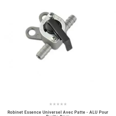
HOOSIER RACING TIRE
HUTCHINSON
i
IGM
INA
IPONE





IRIS
Robinet Essence Universel Avec Patte - ALU Pour