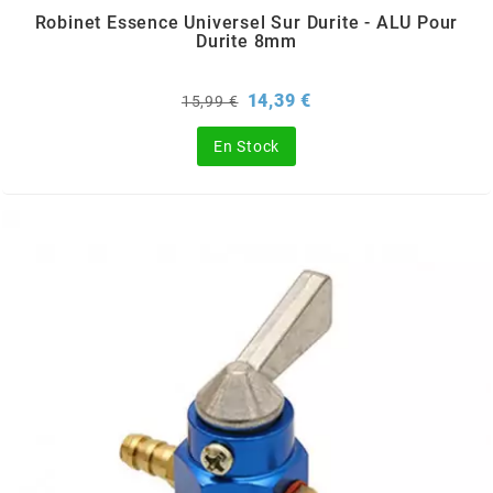
TERZO
Robinet Essence Universel Sur Durite - ALU Pour
Durite 8mm
THOR PARTS
Prix
Prix
14,39 €
15,99 €
de
TIP TOP
base
En Stock
TIVOLY
TJT
TNB
TNT
TOP PERFORMANCES