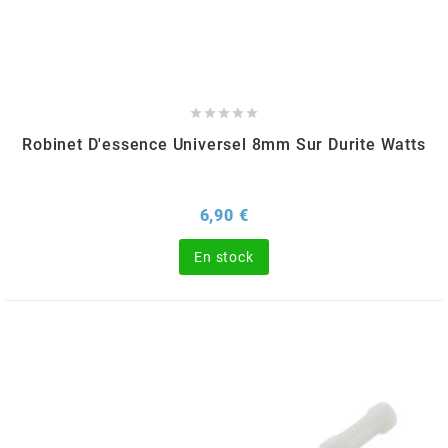
AUVRAY
AVOC





AXWIN
Robinet D'essence Universel 8mm Sur Durite Watts
b
Prix
6,90 €
BANDO
En stock
BARIKIT
BCD
BELGOM