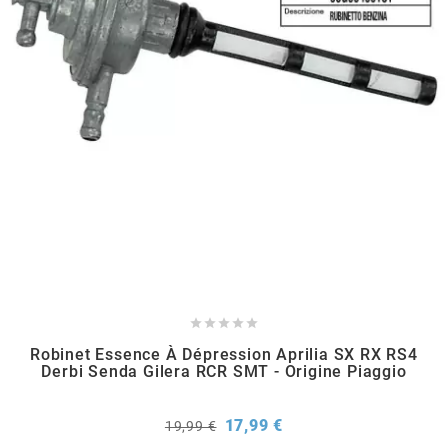
METRAKIT
MICHELIN
MIKUNI
MINERVA OIL
MITAS





Robinet Essence À Dépression Aprilia SX RX RS4
MITSUBOSHI
Derbi Senda Gilera RCR SMT - Origine Piaggio
MOST
Prix
Prix
17,99 €
19,99 €
de