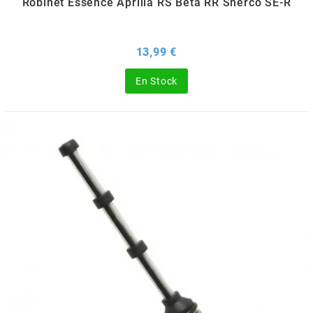
Robinet Essence Aprilia RS Beta RR Sherco SE-R
OMG
Prix
13,99 €
OPM
En Stock
OSRAM
OTTO PARTS
OXA FACTORY
p
P2R
PARMAKIT