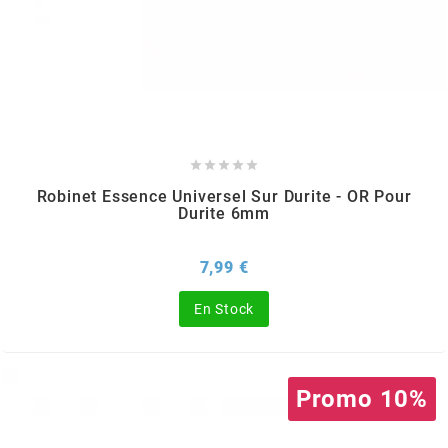
SPORFABRIC
SRAM





STAGE6
Robinet Essence Universel Sur Durite - OR Pour
Durite 6mm
STAGE6 R/T
Prix
7,99 €
STAR BAR
En Stock
STEEV
Promo 10%
STR8