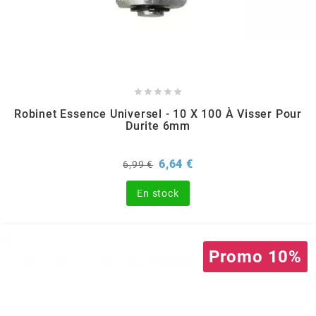
GLOBAL RACING OIL
GS27
GTR





Robinet Essence Universel - 10 X 100 À Visser Pour
Durite 6mm
GUILERA
Prix
Prix
6,64 €
6,99 €
GURTNER
de
base
En stock
h
Promo 10%
HEIDENAU
HEVIK