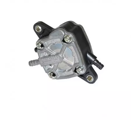
CYCLUS TOOLS
d
D.I.D
DAYCO
DEESTONE
DELI TIRE
DELLORTO