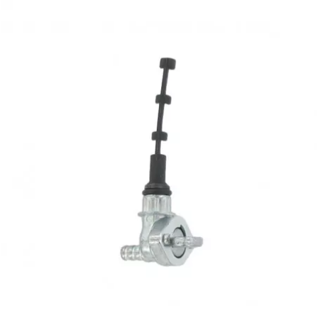
PRESSOL
PRO TAPER
PROGRIP
PROMA
r
RADIKAL
RBMAX