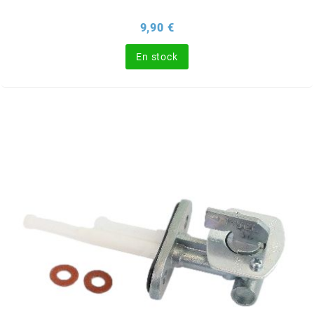
BRAIH
Prix
9,90 €
BRIDGESTONE
En stock
BRK
BUZZETTI
c
C4
CARENZI
CHAMPION