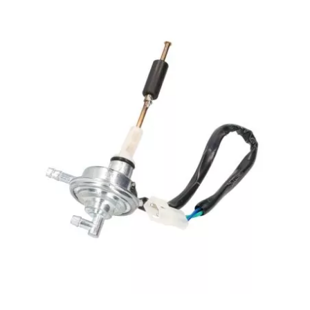
l
LANDPORT
LEOVINCE
LETHAL THREAT
LOCKFORCE
LOCTITE
LUSITO