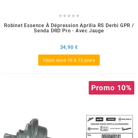
m





Robinet Essence À Dépression Aprilia RS Derbi GPR /
MAGGI
Senda DRD Pro - Avec Jauge
MAGNETI MARELLI
Prix
34,90 €
Dispo sous 10 à 15 jours
MALOSSI
MARCHALD FILTERS
Promo 10%
MBK / YAMAHA
MERYT
METEOR PISTON