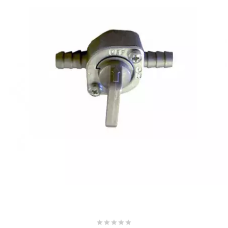
SUNWORLD RACING
t
TDH 2DAY
TECNIGAS
TECNO
TECNO GLOBE
TEKNIX




