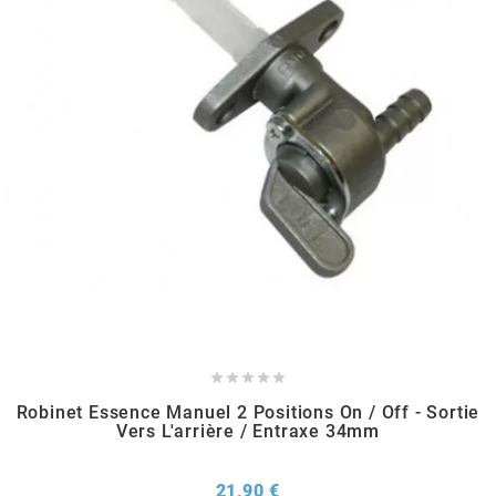
RUN IRON WORKS
s
SARKANY
SAVA
SCHWALBE





SCR CORSE
Robinet Essence Manuel 2 Positions On / Off - Sortie
Vers L'arrière / Entraxe 34mm
SEAFLO
Prix
21,90 €