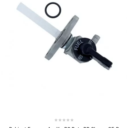
NITRO
NOEND
NOREV
NOVI
NTN BEARINGS
o
OLYMPIA




