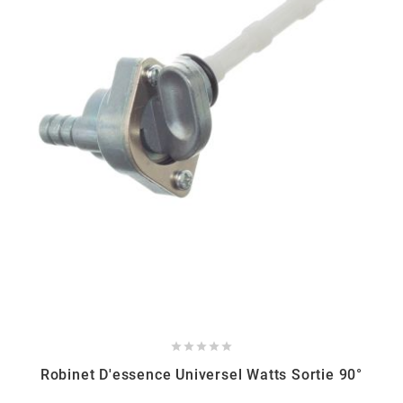
BERING
BETA MOTOS
BETA RACING
BIDALOT
BIHR
BIXESS





BOUCHET ENGINEERING
Robinet D'essence Universel Watts Sortie 90°