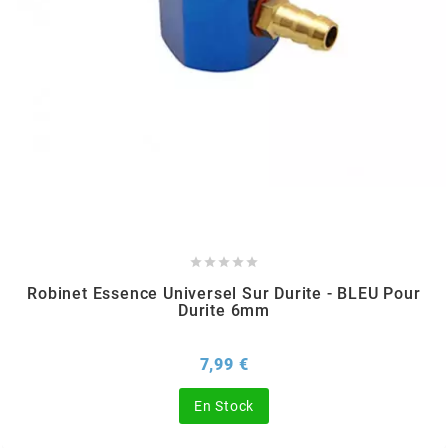
TPI BEARINGS
TRANSFIL
TRANSVAL
TRW





TUCANO URBANO
Robinet Essence Universel Sur Durite - BLEU Pour
Durite 6mm
TUN'R
Prix
7,99 €
TURBOKIT
En Stock