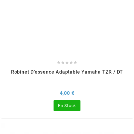
CHARVIN
CHOK
CIF





CL BRAKES
Robinet D’essence Adaptable Yamaha TZR / DT
CONTI
Prix
4,00 €
COOCASE
En Stock
CST TIRES