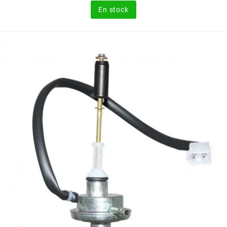
base
En stock
MOTIP
MOTO TASSINARI
MOTOFORCE
MOTORI MINARELLI S.P.A.
MPH HELMET
MT HELMETS
MTKT