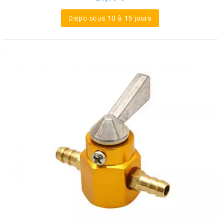
SGR
Dispo sous 10 à 15 jours
SHAD
SHERCO
SHIDO
SHIRO HELMETS
SIGMA
SITO
SKF