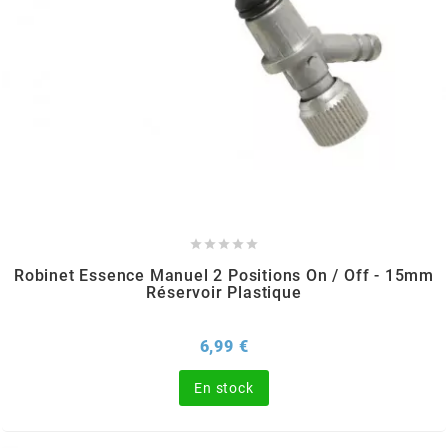
PEUGEOT
PHILIPS
PIAGGIO
PINASCO





Robinet Essence Manuel 2 Positions On / Off - 15mm
Réservoir Plastique
PIRELLI
Prix
6,99 €
POLINI
En stock
POLISPORT