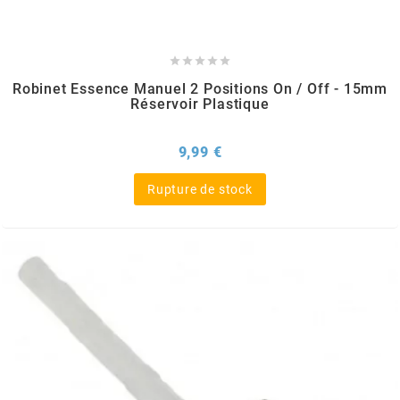
REFLECTIVE BERLIN
RENTHAL





Robinet Essence Manuel 2 Positions On / Off - 15mm
Réservoir Plastique
REPLAY
Prix
9,99 €
RIEJU
Rupture de stock
RITO
RK
RMS ALTERNATIVE MOTO PARTS
RSM