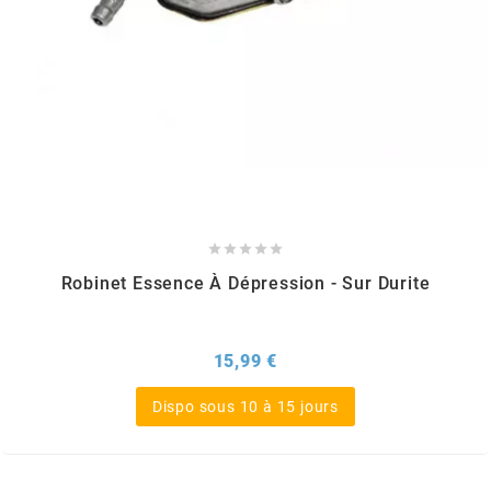
KMC
KMC
KOSO
KRD





KRM PRO RIDE
Robinet Essence À Dépression - Sur Durite
KUNDO
Prix
15,99 €
KUTVEK
Dispo sous 10 à 15 jours
KYOTO