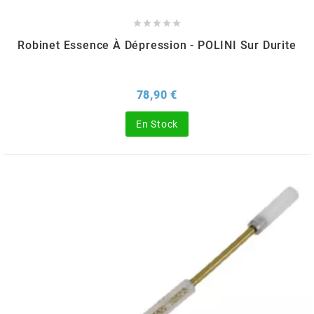
DERBI





DMP
Robinet Essence À Dépression - POLINI Sur Durite
DOMINO
Prix
78,90 €
En Stock
DOPPLER
DR
DUNLOP
e
EASYBOOST