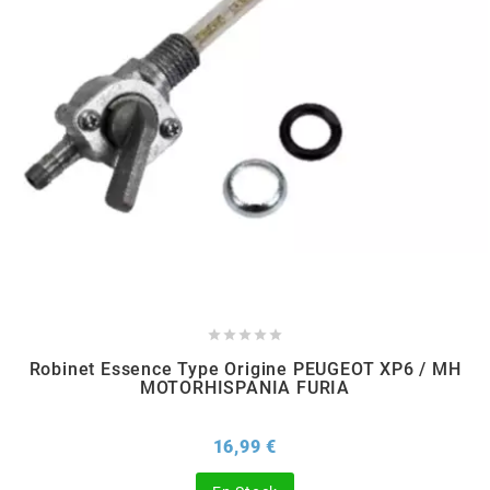
EBR
ELRING
f
FACO
FAG





Robinet Essence Type Origine PEUGEOT XP6 / MH
FDM
MOTORHISPANIA FURIA
Prix
16,99 €
FIVE