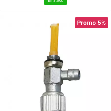
En Stock
FLÖSSER
FULBAT
Promo 5%
g
GALFER
GATES
GIANNELLI
GILERA