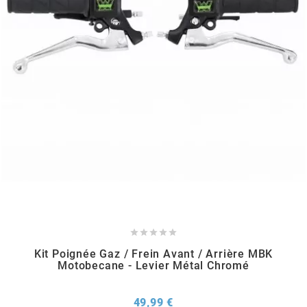
METRAKIT
MICHELIN
MIKUNI
MINERVA OIL
MITAS





MITSUBOSHI
Kit Poignée Gaz / Frein Avant / Arrière MBK
Motobecane - Levier Métal Chromé
MOST
Prix
49,99 €