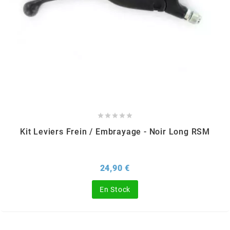
CHARVIN
CHOK
CIF





CL BRAKES
Kit Leviers Frein / Embrayage - Noir Long RSM
CONTI
Prix
24,90 €
COOCASE
En Stock
CST TIRES