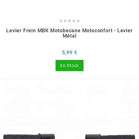
m





MAGGI
Levier Frein MBK Motobecane Motoconfort - Levier
Métal
MAGNETI MARELLI
Prix
5,99 €
MALOSSI
En Stock
MARCHALD FILTERS
MBK / YAMAHA
MERYT
METEOR PISTON