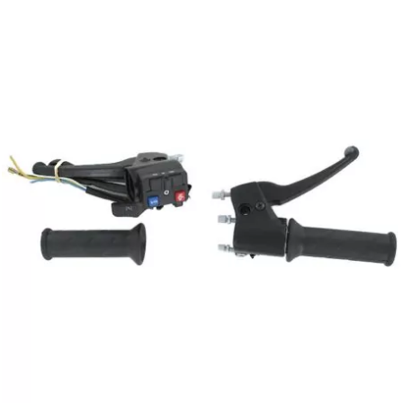
PRESSOL
PRO TAPER
PROGRIP
PROMA
r
RADIKAL
RBMAX