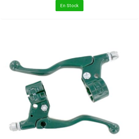
En Stock
FLÖSSER
FULBAT
g
GALFER
GATES
GIANNELLI
GILERA