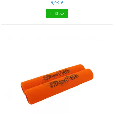
Prix
9,99 €
SGR
En Stock
SHAD
SHERCO
SHIDO
SHIRO HELMETS
SIGMA
SITO
SKF