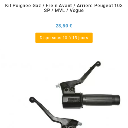
OMG
Kit Poignée Gaz / Frein Avant / Arrière Peugeot 103
SP / MVL / Vogue
OPM
Prix
28,50 €
Dispo sous 10 à 15 jours
OSRAM
OTTO PARTS
OXA FACTORY
p
P2R
PARMAKIT