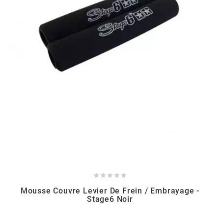
RUN IRON WORKS
s
SARKANY
SAVA
SCHWALBE
SCR CORSE





Mousse Couvre Levier De Frein / Embrayage -
Stage6 Noir
SEAFLO