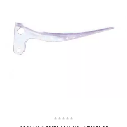
HOOSIER RACING TIRE
HUTCHINSON
i
IGM
INA
IPONE
IRIS




