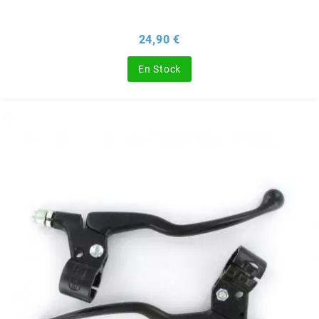
BRAIH
Prix
24,90 €
BRIDGESTONE
En Stock
BRK
BUZZETTI
c
C4
CARENZI
CHAMPION