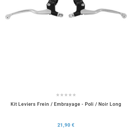
EBR
ELRING
f
FACO
FAG





FDM
Kit Leviers Frein / Embrayage - Poli / Noir Long
FIVE
Prix
21,90 €