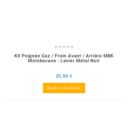
MVT
MXS RACING
n





NARAKU
Kit Poignée Gaz / Frein Avant / Arrière MBK
Motobecane - Levier Métal Noir
NEWFREN
Prix
25,90 €
NG BRAKE DISC
Rupture de stock
NGK
NHK