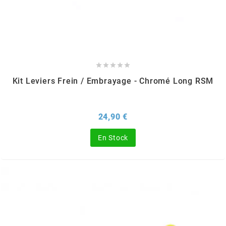
AUVRAY
AVOC
AXWIN





Kit Leviers Frein / Embrayage - Chromé Long RSM
b
Prix
24,90 €
BANDO
En Stock
BARIKIT
BCD
BELGOM