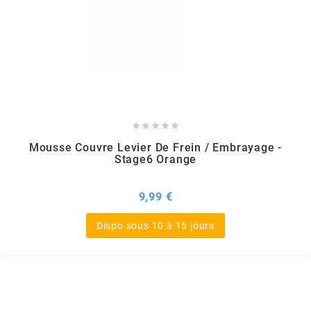
SPORFABRIC
SRAM
STAGE6





Mousse Couvre Levier De Frein / Embrayage -
Stage6 Orange
STAGE6 R/T
Prix
9,99 €
STAR BAR
Dispo sous 10 à 15 jours
STEEV
STR8