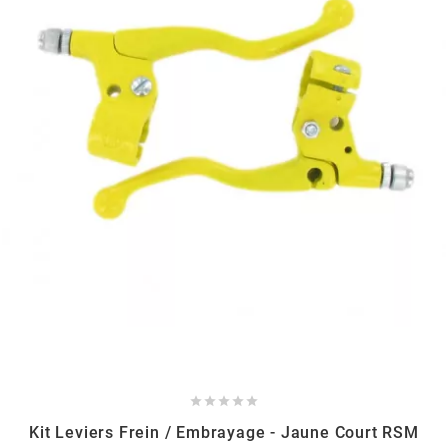
BERING
BETA MOTOS
BETA RACING
BIDALOT
BIHR
BIXESS
BOUCHET ENGINEERING





Kit Leviers Frein / Embrayage - Jaune Court RSM