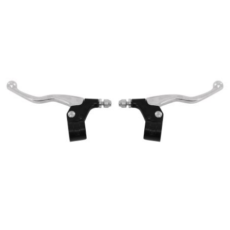
CYCLUS TOOLS
d
D.I.D
DAYCO
DEESTONE
DELI TIRE
DELLORTO