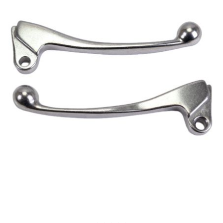
SUNWORLD RACING
t
TDH 2DAY
TECNIGAS
TECNO
TECNO GLOBE
TEKNIX