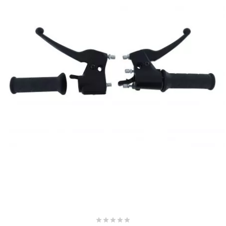
NITRO
NOEND
NOREV
NOVI
NTN BEARINGS
o
OLYMPIA




