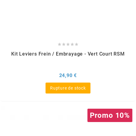
GLOBAL RACING OIL
GS27
GTR





Kit Leviers Frein / Embrayage - Vert Court RSM
GUILERA
GURTNER
Prix
24,90 €
Rupture de stock
h
HEIDENAU
Promo 10%
HEVIK