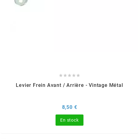
KMC
KMC
KOSO
KRD
KRM PRO RIDE





Levier Frein Avant / Arrière - Vintage Métal
KUNDO
Prix
8,50 €
KUTVEK
En stock
KYOTO