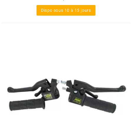
MOTIP
Dispo sous 10 à 15 jours
MOTO TASSINARI
MOTOFORCE
MOTORI MINARELLI S.P.A.
MPH HELMET
MT HELMETS
MTKT