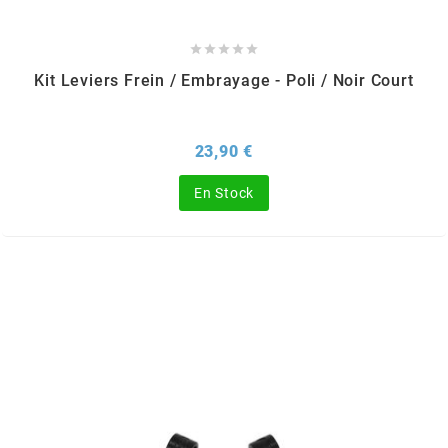
DERBI





DMP
Kit Leviers Frein / Embrayage - Poli / Noir Court
DOMINO
Prix
23,90 €
DOPPLER
En Stock
DR
DUNLOP
e
EASYBOOST