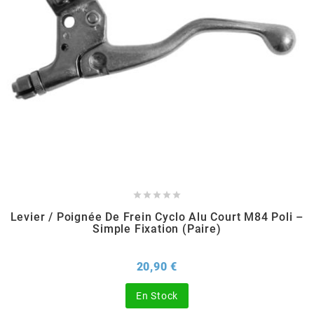
TPI BEARINGS
TRANSFIL
TRANSVAL
TRW
TUCANO URBANO





Levier / Poignée De Frein Cyclo Alu Court M84 Poli –
Simple Fixation (paire)
TUN'R
Prix
20,90 €
TURBOKIT
En Stock