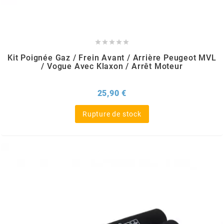
REFLECTIVE BERLIN
RENTHAL





Kit Poignée Gaz / Frein Avant / Arrière Peugeot MVL
REPLAY
/ Vogue Avec Klaxon / Arrêt Moteur
Prix
RIEJU
25,90 €
Rupture de stock
RITO
RK
RMS ALTERNATIVE MOTO PARTS
RSM