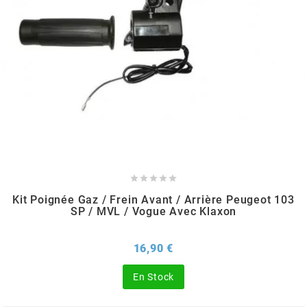
PEUGEOT
PHILIPS
PIAGGIO
PINASCO





Kit Poignée Gaz / Frein Avant / Arrière Peugeot 103
PIRELLI
SP / MVL / Vogue Avec Klaxon
POLINI
Prix
16,90 €
En Stock
POLISPORT