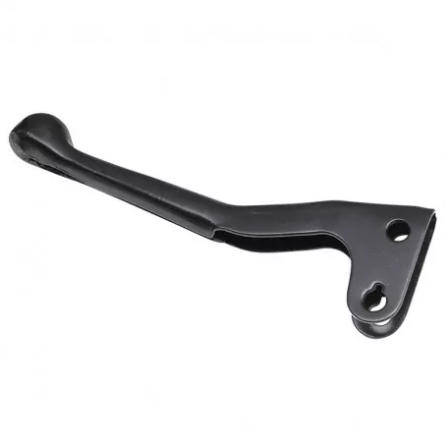
l
LANDPORT
LEOVINCE
LETHAL THREAT
LOCKFORCE
LOCTITE
LUSITO