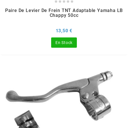
TERZO





Paire De Levier De Frein TNT Adaptable Yamaha LB
Chappy 50cc
THOR PARTS
Prix
13,50 €
TIP TOP
En Stock
TIVOLY
TJT
TNB
TNT
TOP PERFORMANCES