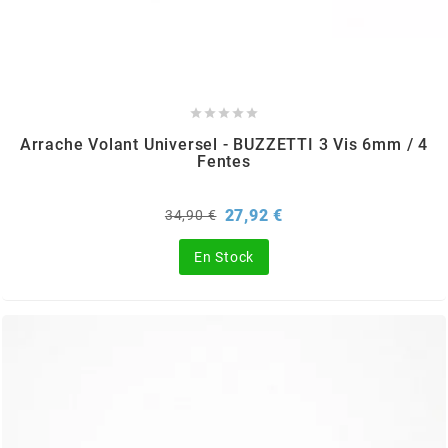
AUVRAY
AVOC





AXWIN
Arrache Volant Universel - BUZZETTI 3 Vis 6mm / 4
Fentes
b
Prix
Prix
27,92 €
34,90 €
de
base
BANDO
En Stock
BARIKIT
BCD
BELGOM