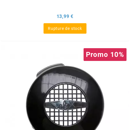
ITALKIT
Prix
13,99 €
j
Rupture de stock
JAMARCOL
Promo 10%
k
KANAIR
KAPPA
KEIHIN