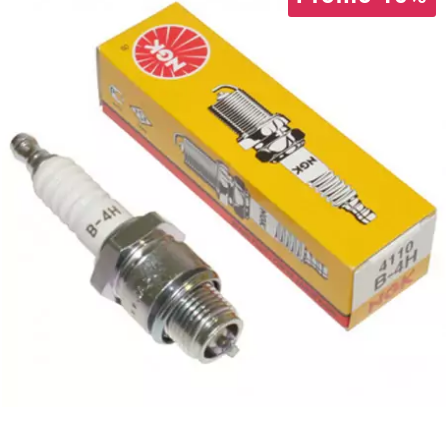
CYCLUS TOOLS
d
D.I.D
DAYCO
DEESTONE
DELI TIRE
DELLORTO