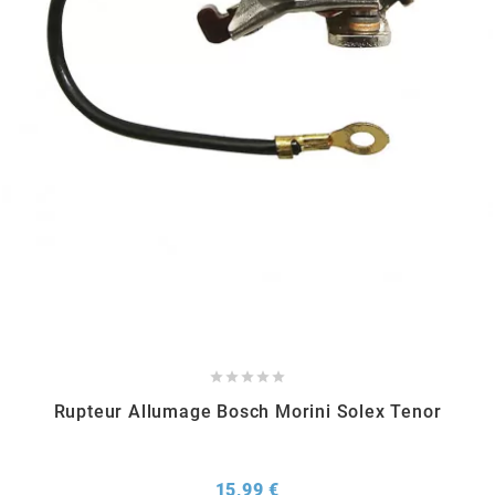
RUN IRON WORKS
s
SARKANY
SAVA
SCHWALBE





SCR CORSE
Rupteur Allumage Bosch Morini Solex Tenor
SEAFLO
Prix
15,99 €