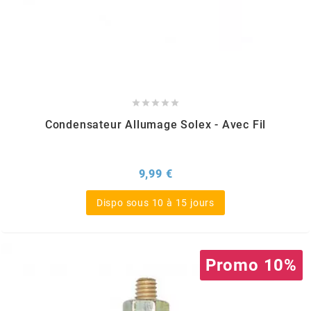
MVT
MXS RACING
n





Condensateur Allumage Solex - Avec Fil
NARAKU
NEWFREN
Prix
9,99 €
Dispo sous 10 à 15 jours
NG BRAKE DISC
NGK
Promo 10%
NHK