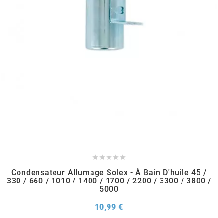
METRAKIT
MICHELIN
MIKUNI
MINERVA OIL
MITAS





Condensateur Allumage Solex - À Bain D'huile 45 /
MITSUBOSHI
330 / 660 / 1010 / 1400 / 1700 / 2200 / 3300 / 3800 /
5000
MOST
Prix
10,99 €