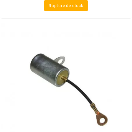
Rupture de stock
MOTIP
MOTO TASSINARI
MOTOFORCE
MOTORI MINARELLI S.P.A.
MPH HELMET
MT HELMETS
MTKT