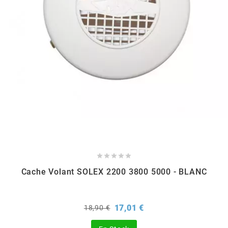
EBR
ELRING
f
FACO
FAG





Cache Volant SOLEX 2200 3800 5000 - BLANC
FDM
Prix
Prix
17,01 €
18,90 €
FIVE
de
base