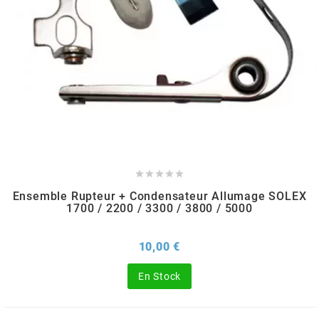
PEUGEOT
PHILIPS
PIAGGIO
PINASCO





Ensemble Rupteur + Condensateur Allumage SOLEX
1700 / 2200 / 3300 / 3800 / 5000
PIRELLI
Prix
10,00 €
POLINI
En Stock
POLISPORT