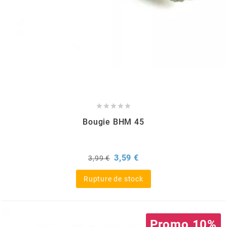
CHARVIN
CHOK
CIF





CL BRAKES
Bougie BHM 45
CONTI
Prix
Prix
3,59 €
3,99 €
de
base
COOCASE
Rupture de stock
CST TIRES
Promo 10%