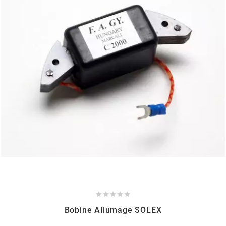
BERING
BETA MOTOS
BETA RACING
BIDALOT
BIHR
BIXESS





BOUCHET ENGINEERING
Bobine Allumage SOLEX