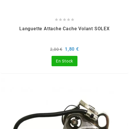
REFLECTIVE BERLIN
RENTHAL





Languette Attache Cache Volant SOLEX
REPLAY
Prix
Prix
1,80 €
2,00 €
de
RIEJU
base
En Stock
RITO
RK
RMS ALTERNATIVE MOTO PARTS
RSM