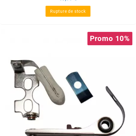
SGR
Rupture de stock
SHAD
Promo 10%
SHERCO
SHIDO
SHIRO HELMETS
SIGMA
SITO
SKF