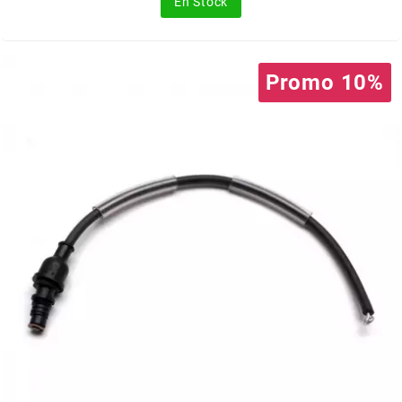
En Stock
FLÖSSER
FULBAT
Promo 10%
g
GALFER
GATES
GIANNELLI
GILERA