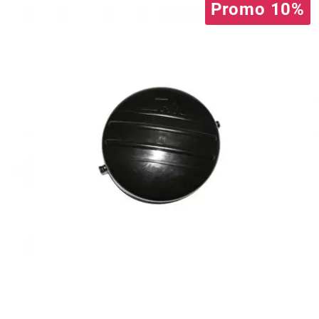
Promo 10%
l
LANDPORT
LEOVINCE
LETHAL THREAT
LOCKFORCE
LOCTITE
LUSITO