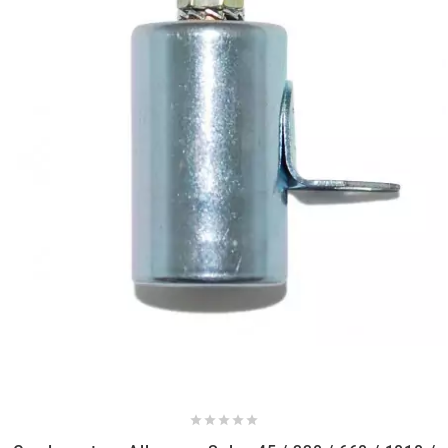
NITRO
NOEND
NOREV
NOVI
NTN BEARINGS
o
OLYMPIA




