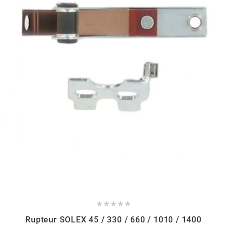
HOOSIER RACING TIRE
HUTCHINSON
i
IGM
INA
IPONE





IRIS
Rupteur SOLEX 45 / 330 / 660 / 1010 / 1400