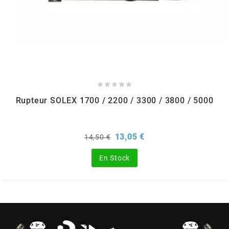
SPORFABRIC
SRAM





STAGE6
Rupteur SOLEX 1700 / 2200 / 3300 / 3800 / 5000
STAGE6 R/T
Prix
Prix
13,05 €
14,50 €
de
STAR BAR
base
En Stock
STEEV
STR8