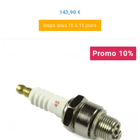
BRAIH
Prix
143,90 €
BRIDGESTONE
Dispo sous 10 à 15 jours
BRK
Promo 10%
BUZZETTI
c
C4
CARENZI
CHAMPION