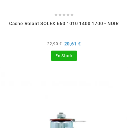
m





Cache Volant SOLEX 660 1010 1400 1700 - NOIR
MAGGI
MAGNETI MARELLI
Prix
Prix
20,61 €
22,90 €
de
base
En Stock
MALOSSI
MARCHALD FILTERS
MBK / YAMAHA
MERYT
METEOR PISTON