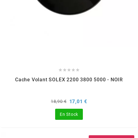
KMC
KMC
KOSO
KRD





KRM PRO RIDE
Cache Volant SOLEX 2200 3800 5000 - NOIR
KUNDO
Prix
Prix
17,01 €
18,90 €
de
base
KUTVEK
En Stock
KYOTO