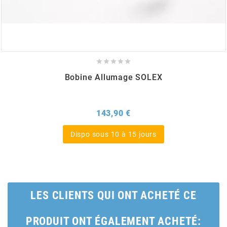
BERING
BETA MOTOS





Bobine Allumage SOLEX
BETA RACING
BIDALOT
Prix
143,90 €
Dispo sous 10 à 15 jours
BIHR
BIXESS
LES CLIENTS QUI ONT ACHETÉ CE
BOUCHET ENGINEERING
PRODUIT ONT ÉGALEMENT ACHETÉ: