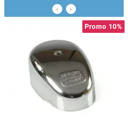
BRAIH


BRIDGESTONE
Promo 10%
BRK
BUZZETTI
c
C4
CARENZI
CHAMPION