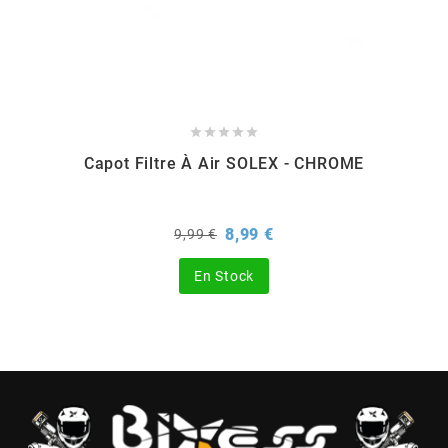
CHARVIN
CHOK





Capot Filtre À Air SOLEX - CHROME
CIF
CL BRAKES
Prix
Prix
8,99 €
9,99 €
de
base
En Stock
CONTI
COOCASE
CST TIRES