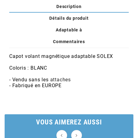
POSTE DE PILOTAGE
DERBI E3 ALL DAY
Description
ARCHIVE
Détails du produit
AREXONS
Adaptable à
Commentaires
ARIETE
Capot volant magnétique adaptable SOLEX
ARMLOCK
Coloris : BLANC
- Vendu sans les
attaches
ARTEIN
- Fabriqué en EUROPE
ARTEK
ATHENA
VOUS AIMEREZ AUSSI

