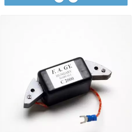
AUVRAY
AVOC
AXWIN
b
BANDO
BARIKIT
BCD
BELGOM