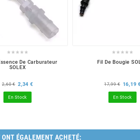










 Essence De Carburateur
Fil De Bougie SO
SOLEX
Prix
Prix
Prix
2,34 €
16,19 
2,60 €
17,99 €
de
de
base
base
En Stock
En Stock
T ONT ÉGALEMENT ACHETÉ: