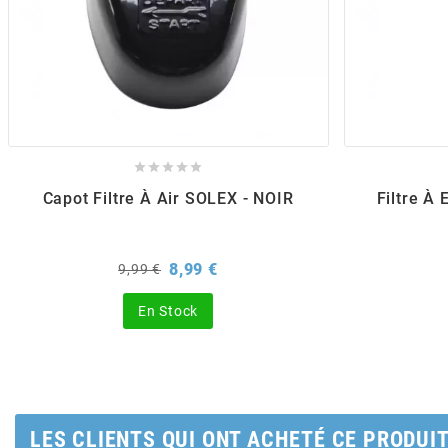
POSTE DE PILOTAGE
DERBI E3 ALL DAY
ARCHIVE
AREXONS
ARIETE





Capot Filtre À Air SOLEX - NOIR
Filtre À
ARMLOCK
Prix
Prix
8,99 €
9,99 €
ARTEIN
de
base
En Stock
ARTEK
ATHENA
LES CLIENTS QUI ONT ACHETÉ CE PRODUI