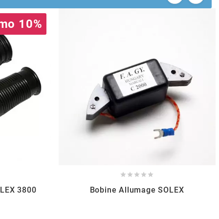
mo 10%





OLEX 3800
Bobine Allumage SOLEX