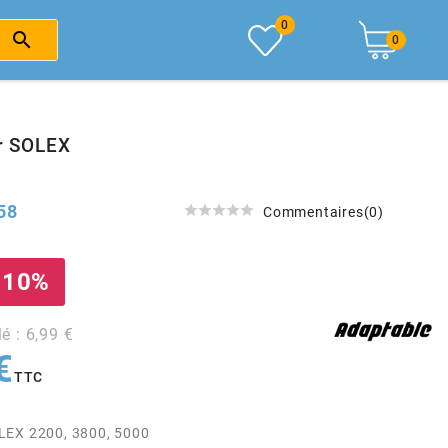
0

0
ir SOLEX
58





Commentaires(0)
 10%
lé : 6,99 €
€
TTC
LEX 2200, 3800, 5000