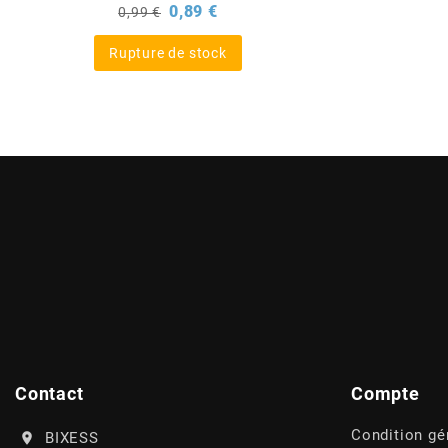
Prix
Prix
0,89 €
0,99 €
de
BERING
base
Rupture de stock
BETA MOTOS
BETA RACING
BIDALOT
BIHR
BIXESS
Contact
Compte
BOUCHET ENGINEERING
Condition gé
BIXESS