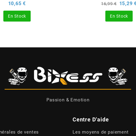
Prix
Prix
10,65 €
15,29 
16,99 €
de
base
En Stock
En Stock
Passion & Emotion
Centre D'aide
nérales de ventes
Les moyens de paiement