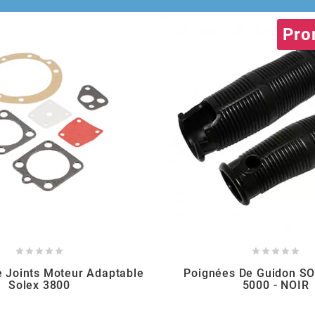
Pro










e Joints Moteur Adaptable
Poignées De Guidon S
Solex 3800
5000 - NOIR