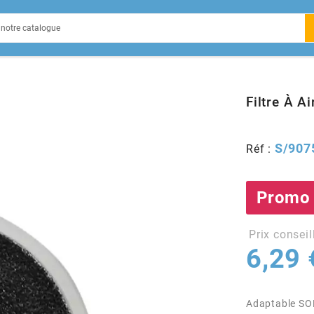
EIN
Filtre À A
S/907
Réf :
X
Promo
Prix conseil
6,29 
Adaptable SO