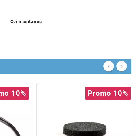
Commentaires


mo 10%
Promo 10%