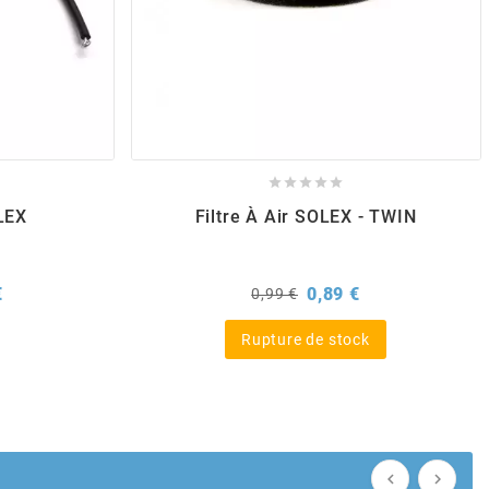





LEX
Filtre À Air SOLEX - TWIN
Prix
Prix
Prix
€
0,89 €
0,99 €
de
base
Rupture de stock

