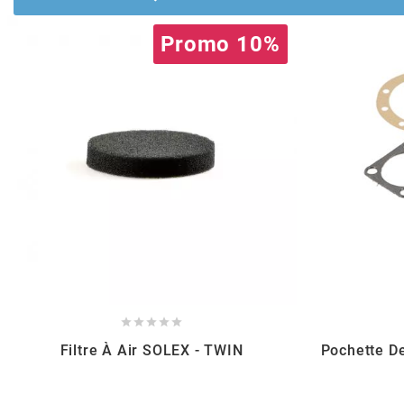
AUVRAY
Promo 10%
AVOC
AXWIN
b
BANDO
BARIKIT





BCD
Filtre À Air SOLEX - TWIN
Pochette D
BELGOM