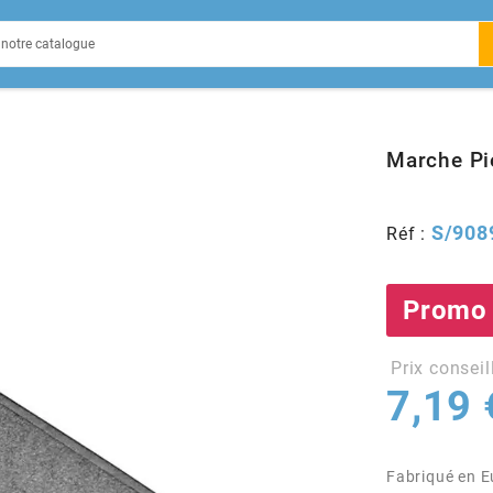
EIN
Marche Pi
S/908
Réf :
X
Promo
Prix conseil
7,19 
Fabriqué en 