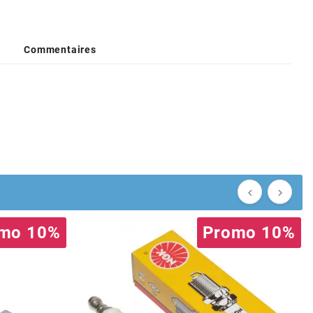
Commentaires


mo 10%
Promo 10%