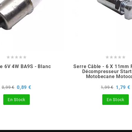










e 6V 4W BA9S - Blanc
Serre Câble - 6 X 11mm 
Décompresseur Star
Motobecane Motoco
Prix
Prix
Prix
P
0,89 €
1,79 €
0,99 €
1,99 €
de
de
base
base
En Stock
En Stock