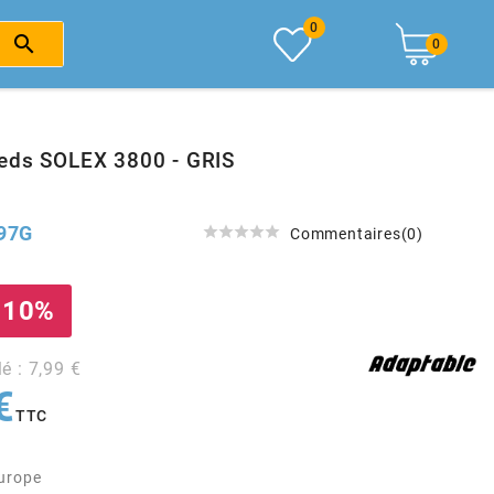
0

0
eds SOLEX 3800 - GRIS
97G





Commentaires(0)
 10%
lé : 7,99 €
€
TTC
Europe