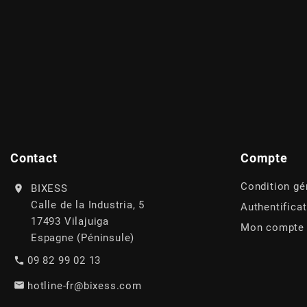
AUVRAY
AVOC
AXWIN
b
Contact
Compte
BANDO
Condition gé
BIXESS
Calle de la Industria, 5
Authentifica
BARIKIT
17493 Vilajuiga
Mon compte
Espagne (Péninsule)
BCD
09 82 99 02 13
hotline-fr@bixess.com
BELGOM