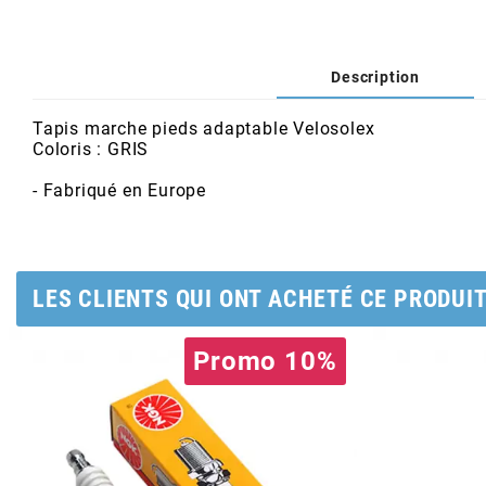
AFAM
CABLERIE
CHASSIS
VARIATION
CHASSIS
AGP
Description
STICKERS
FREINAGE
EMBRAYAGE
FREINAGE
AIRSAL
Tapis marche pieds adaptable Velosolex
Coloris : GRIS
BON PLAN
CABLERIE
TRANSMISSION
ECLAIRAGE
- Fabriqué en Europe
AJP
MOTEUR SOLEX
ELECTRICITE
REFROIDISSEMENT
ELECTRICITE
ALGI
LES CLIENTS QUI ONT ACHETÉ CE PRODUI
PARTIE CYCLE SOLEX
RESERVOIR
CABLERIE
ALLPRO
Promo 10%
DEMARRAGE
CARROSSERIE
ALT-1
CARTER
AM6 ALL DAY
APRILIA