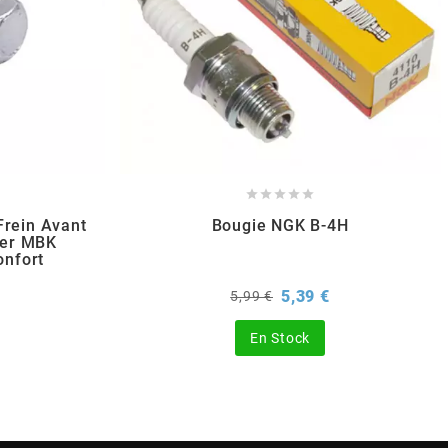





Frein Avant
Bougie NGK B-4H
ter MBK
nfort
rix
Prix
Prix
5,39 €
5,99 €
de
base
En Stock