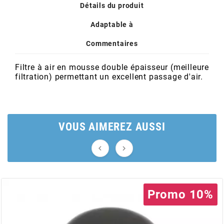
POSTE DE PILOTAGE
DERBI E3 ALL DAY
Détails du produit
ARCHIVE
Adaptable à
Commentaires
AREXONS
Filtre à air en mousse double épaisseur (meilleure
ARIETE
filtration) permettant un excellent passage d'air.
ARMLOCK
VOUS AIMEREZ AUSSI
ARTEIN


ARTEK
Promo 10%
ATHENA