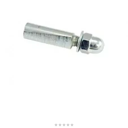
BRAIH
BRIDGESTONE
BRK
BUZZETTI
c
C4
CARENZI





CHAMPION