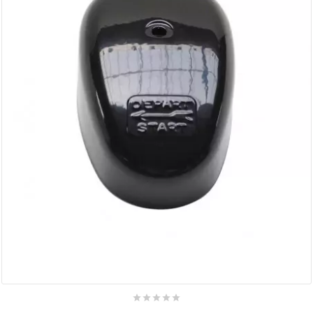
AUVRAY
AVOC
AXWIN
b
BANDO
BARIKIT
BCD





BELGOM