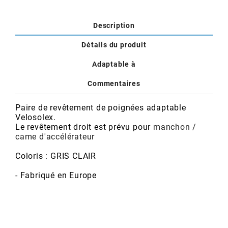
POSTE DE PILOTAGE
DERBI E3 ALL DAY
ARCHIVE
Description
Détails du produit
AREXONS
Adaptable à
ARIETE
Commentaires
ARMLOCK
Paire de revêtement de poignées adaptable
Velosolex.
Le revêtement droit est prévu pour
manchon /
came d'accélérateur
ARTEIN
Coloris : GRIS CLAIR
ARTEK
- Fabriqué en Europe
ATHENA