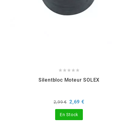
BERING
BETA MOTOS
BETA RACING
BIDALOT





Silentbloc Moteur SOLEX
BIHR
Prix
Prix
2,69 €
2,99 €
BIXESS
de
base
En Stock
BOUCHET ENGINEERING