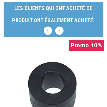
AUVRAY
LES CLIENTS QUI ONT ACHETÉ CE
AVOC
PRODUIT ONT ÉGALEMENT ACHETÉ:
AXWIN


Promo 10%
b
BANDO
BARIKIT
BCD
BELGOM