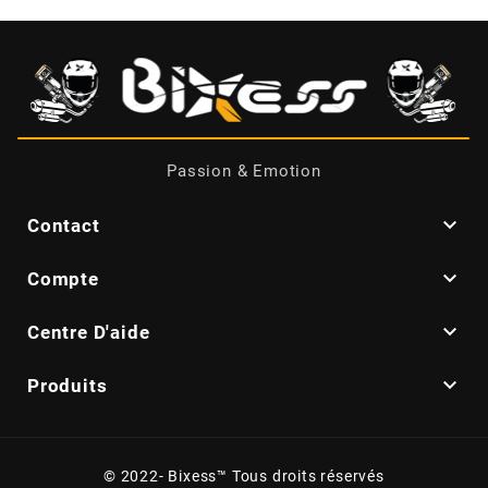
BRAIH
BRIDGESTONE
BRK
Passion & Emotion
BUZZETTI

Contact

Compte
c

Centre D'aide
C4

Produits
CARENZI
© 2022- Bixess™ Tous droits réservés
CHAMPION