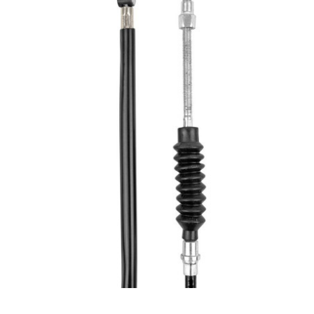
BERING
BETA MOTOS
BETA RACING
BIDALOT
BIHR
BIXESS
BOUCHET ENGINEERING