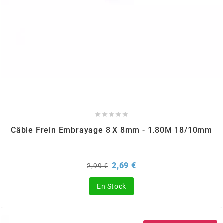
GLOBAL RACING OIL
GS27
GTR
GUILERA





GURTNER
Câble Frein Embrayage 8 X 8mm - 1.80M 18/10mm
h
Prix
Prix
2,69 €
2,99 €
de
base
HEIDENAU
En Stock
HEVIK