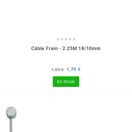
DERBI
DMP
DOMINO





Câble Frein - 2.25M 18/10mm
DOPPLER
Prix
Prix
1,79 €
1,99 €
DR
de
base
En Stock
DUNLOP
e
EASYBOOST