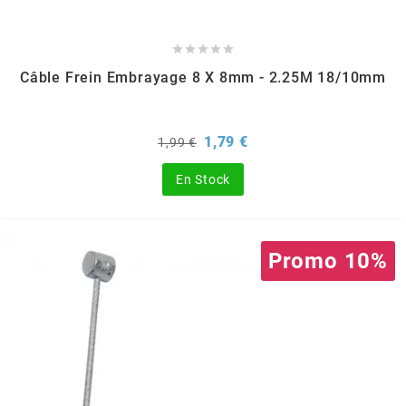
ITALKIT





Câble Frein Embrayage 8 X 8mm - 2.25M 18/10mm
j
JAMARCOL
Prix
Prix
1,79 €
1,99 €
de
base
En Stock
k
KANAIR
Promo 10%
KAPPA
KEIHIN