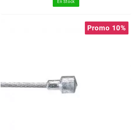
En Stock
CYCLUS TOOLS
Promo 10%
d
D.I.D
DAYCO
DEESTONE
DELI TIRE
DELLORTO