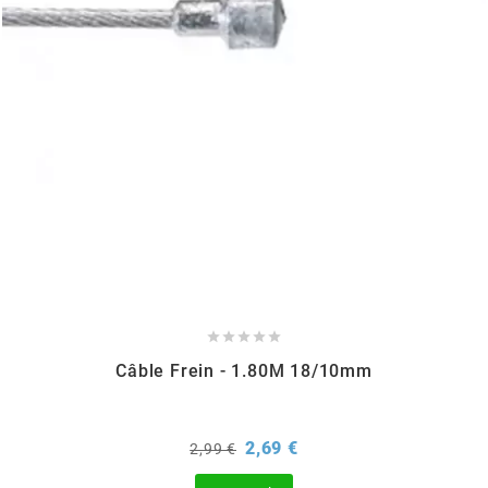
CHARVIN
CHOK
CIF
CL BRAKES
CONTI





Câble Frein - 1.80M 18/10mm
COOCASE
Prix
Prix
2,69 €
CST TIRES
2,99 €
de
base