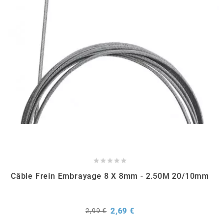
KMC
KMC
KOSO
KRD
KRM PRO RIDE
KUNDO





Câble Frein Embrayage 8 X 8mm - 2.50M 20/10mm
KUTVEK
KYOTO
Prix
Prix
2,69 €
2,99 €
de