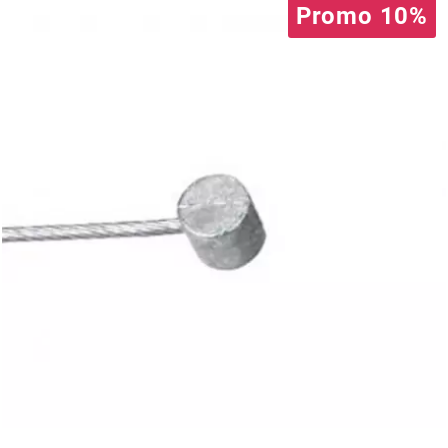
Promo 10%
HOOSIER RACING TIRE
HUTCHINSON
i
IGM
INA
IPONE
IRIS