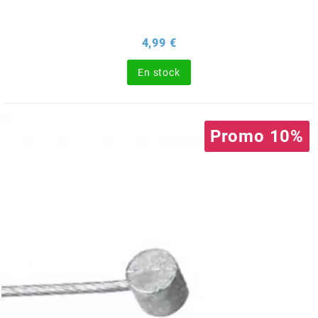
FLÖSSER
Prix
4,99 €
FULBAT
En stock
g
Promo 10%
GALFER
GATES
GIANNELLI
GILERA