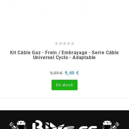
m
MAGGI
MAGNETI MARELLI





Kit Câble Gaz - Frein / Embrayage - Serre Câble
Universel Cyclo - Adaptable
MALOSSI
Prix
Prix
9,49 €
9,99 €
MARCHALD FILTERS
de
base
En stock
MBK / YAMAHA
MERYT
METEOR PISTON