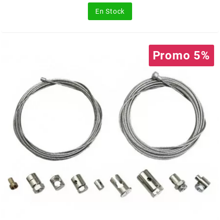
base
En Stock
l
LANDPORT
Promo 5%
LEOVINCE
LETHAL THREAT
LOCKFORCE
LOCTITE
LUSITO