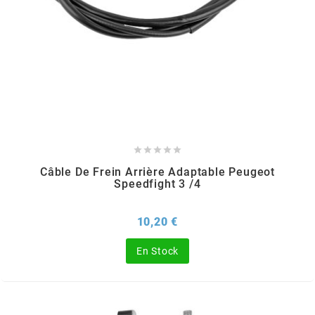
AUVRAY
AVOC
AXWIN
b





Câble De Frein Arrière Adaptable Peugeot
BANDO
Speedfight 3 /4
BARIKIT
Prix
10,20 €
En Stock
BCD
BELGOM