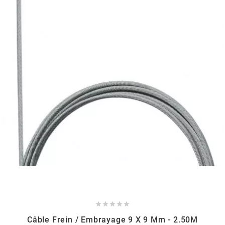
EBR
ELRING
f
FACO
FAG
FDM





FIVE
Câble Frein / Embrayage 9 X 9 Mm - 2.50M