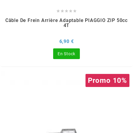
BRAIH





Câble De Frein Arrière Adaptable PIAGGIO ZIP 50cc
BRIDGESTONE
4T
BRK
Prix
6,90 €
En Stock
BUZZETTI
c
Promo 10%
C4
CARENZI
CHAMPION