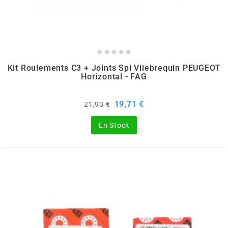
CHARVIN





CHOK
Kit Roulements C3 + Joints Spi Vilebrequin PEUGEOT
Horizontal - FAG
CIF
Prix
Prix
19,71 €
21,90 €
de
CL BRAKES
base
En Stock
CONTI
COOCASE
CST TIRES