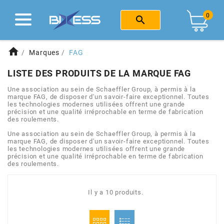
fast_rewind
fast_rewind
fast_rewind
fast_rewind
fast_rewind
fast_rewind
fast_rewind
fast_rewind
fast_rewind
Retour
Retour
Retour
Retour
Retour
Retour
Retour
Retour
Retour
0

MARQUES
CENTRE D'AIDE
EQUIPEMENT
MOTO 50CC
SCOOTER
ATELIER
CYCLO
SOLEX
E-BIKE
home
Marques
FAG
Voir tout
Voir tout
Voir tout
Voir tout
Voir tout
Voir tout
Voir tout
Voir tout
1
2
4
a
b
c
d
e
f
LISTE DES PRODUITS DE LA MARQUE FAG
HAUT MOTEUR
OUTILLAGE
CHASSIS
MOTEUR
CASQUE
OUTILLAGE
TROTTINETTE ELECTRIQUE
LES MOYENS DE PAIEMENT
Une association au sein de Schaeffler Group, à permis à la
g
h
i
j
k
l
m
n
o
marque FAG, de disposer d'un savoir-faire exceptionnel. Toutes
les technologies modernes utilisées offrent une grande
LIVRAISON
précision et une qualité irréprochable en terme de fabrication
BAS MOTEUR
MOTEUR
FREINAGE
HAUT MOTEUR
HABILLEMENT
PEINTURE
p
r
s
t
u
v
w
x
y
des roulements.
Une association au sein de Schaeffler Group, à permis à la
RETOURS ET ÉCHANGES
1
marque FAG, de disposer d'un savoir-faire exceptionnel. Toutes
JOINTS
KIT HAUT MOTEUR
CABLERIE
BAS MOTEUR
BAGAGERIE
RÉPARATION PNEU & CHAMBRE
les technologies modernes utilisées offrent une grande
précision et une qualité irréprochable en terme de fabrication
POLITIQUE D’UTILISATION DES COOKIES
des roulements.
100 POURCENTS
EMBRAYAGE
ECHAPPEMENT
ECLAIRAGE
ADMISSION
ANTIVOL
HOUSSE DE PROTECTION
Il y a 10 produits.
101 OCTANE
ALLUMAGE
BAS MOTEUR
ELECTRICITE
ECHAPPEMENT
FROID & PLUIE
LUBRIFIANT