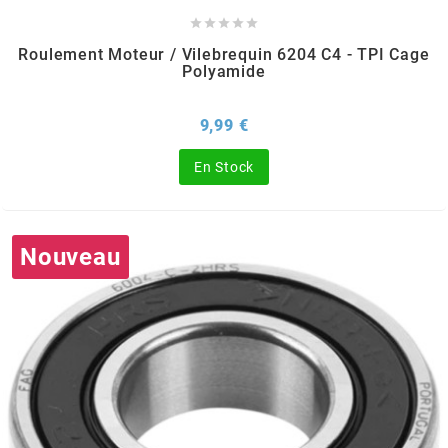
GLOBAL RACING OIL





Roulement Moteur / Vilebrequin 6204 C4 - TPI Cage
GS27
Polyamide
GTR
Prix
9,99 €
En Stock
GUILERA
GURTNER
Nouveau
h
HEIDENAU
HEVIK