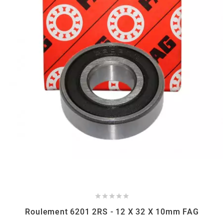
l
LANDPORT
LEOVINCE
LETHAL THREAT
LOCKFORCE
LOCTITE





LUSITO
Roulement 6201 2RS - 12 X 32 X 10mm FAG