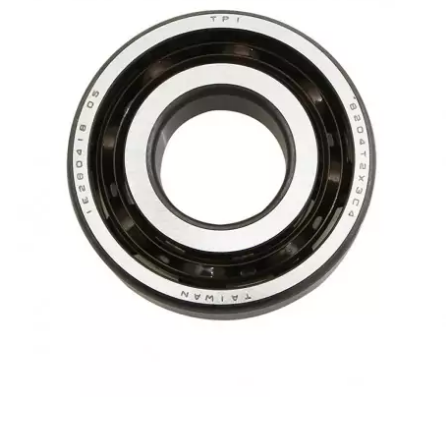
FLÖSSER
FULBAT
g
GALFER
GATES
GIANNELLI
GILERA