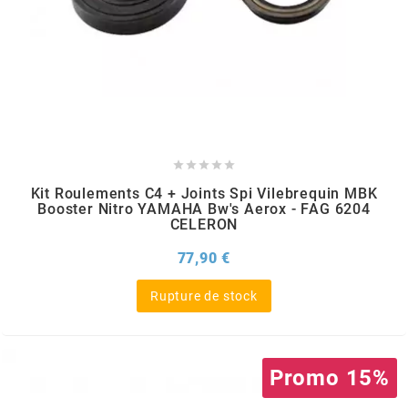
AFAM
CABLERIE
CHASSIS
VARIATION
CHASSIS
AGP
STICKERS
FREINAGE
EMBRAYAGE
FREINAGE
AIRSAL
BON PLAN
CABLERIE
TRANSMISSION
ECLAIRAGE
AJP





Kit Roulements C4 + Joints Spi Vilebrequin MBK
MOTEUR SOLEX
ELECTRICITE
REFROIDISSEMENT
ELECTRICITE
Booster Nitro YAMAHA Bw's Aerox - FAG 6204
ALGI
CELERON
PARTIE CYCLE SOLEX
RESERVOIR
CABLERIE
Prix
77,90 €
ALLPRO
Rupture de stock
DEMARRAGE
CARROSSERIE
ALT-1
CARTER
AM6 ALL DAY
Promo 15%
APRILIA