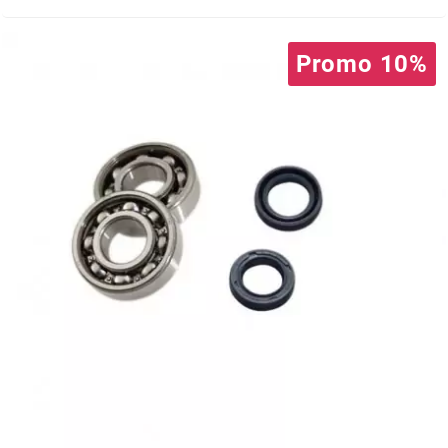
BRAIH
Promo 10%
BRIDGESTONE
BRK
BUZZETTI
c
C4
CARENZI
CHAMPION