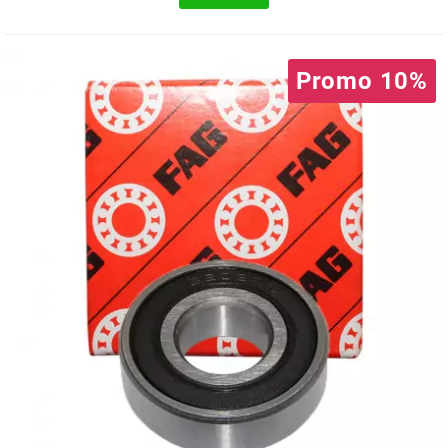
ITALKIT
Promo 10%
j
JAMARCOL
k
KANAIR
KAPPA
KEIHIN