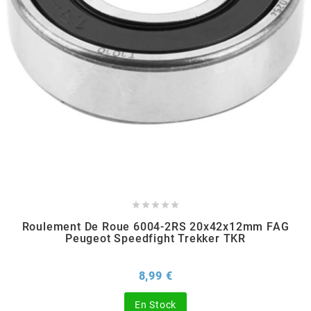
HOOSIER RACING TIRE
HUTCHINSON
i
IGM
INA





Roulement De Roue 6004-2RS 20x42x12mm FAG
Peugeot Speedfight Trekker TKR
IPONE
Prix
8,99 €
IRIS
En Stock