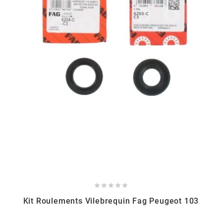
CYCLUS TOOLS
d
D.I.D
DAYCO
DEESTONE
DELI TIRE





DELLORTO
Kit Roulements Vilebrequin Fag Peugeot 103