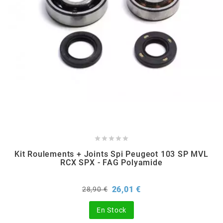
BERING
BETA MOTOS
BETA RACING
BIDALOT





BIHR
Kit Roulements + Joints Spi Peugeot 103 SP MVL
RCX SPX - FAG Polyamide
BIXESS
Prix
Prix
26,01 €
28,90 €
de
BOUCHET ENGINEERING
base
En Stock