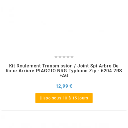
EBR
ELRING
f





FACO
Kit Roulement Transmission / Joint Spi Arbre De
Roue Arriere PIAGGIO NRG Typhoon Zip - 6204 2RS
FAG
FAG
Prix
12,99 €
Dispo sous 10 à 15 jours
FDM
FIVE