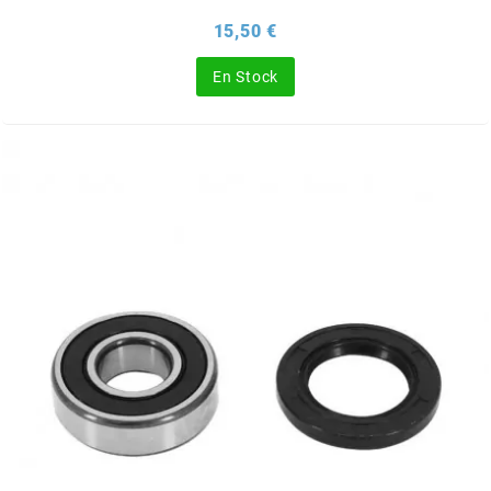
DERBI
Prix
15,50 €
DMP
En Stock
DOMINO
DOPPLER
DR
DUNLOP
e
EASYBOOST