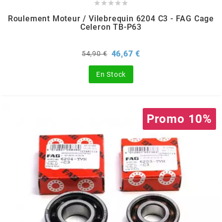
AUVRAY





Roulement Moteur / Vilebrequin 6204 C3 - FAG Cage
Celeron TB-P63
AVOC
Prix
Prix
46,67 €
54,90 €
AXWIN
de
base
En Stock
b
Promo 10%
BANDO
BARIKIT
BCD
BELGOM