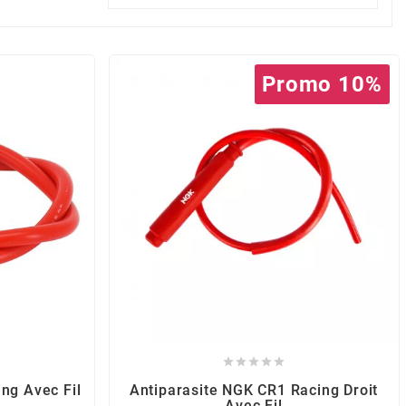
Promo 10%





ing Avec Fil
Antiparasite NGK CR1 Racing Droit
Avec Fil