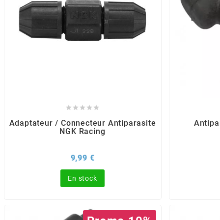
BERING
BETA MOTOS
BETA RACING





BIDALOT
Adaptateur / Connecteur Antiparasite
Antip
NGK Racing
BIHR
Prix
9,99 €
BIXESS
En stock
BOUCHET ENGINEERING