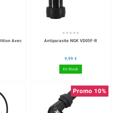





ition Avec
Antiparasite NGK VD05F-R
x
Prix
9,99 €
En Stock
Promo 10%