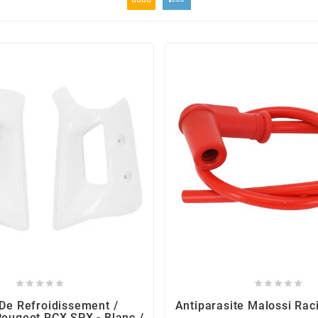










De Refroidissement /
Antiparasite Malossi Rac
Peugeot RCX SPX - Blanc /