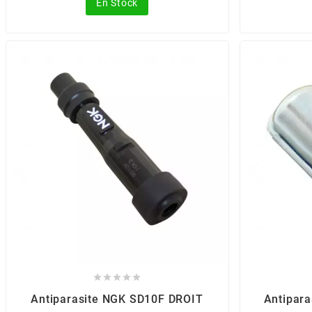
En Stock
CHARVIN
CHOK
CIF
CL BRAKES
CONTI
COOCASE





CST TIRES
Antiparasite NGK SD10F DROIT
Antipara