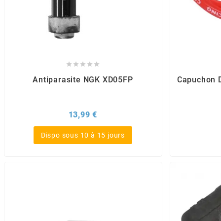
AUVRAY
AVOC
AXWIN





Antiparasite NGK XD05FP
Capuchon D
b
Prix
13,99 €
BANDO
Dispo sous 10 à 15 jours
BARIKIT
BCD
BELGOM