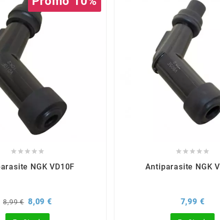
Promo 10%










parasite NGK VD10F
Antiparasite NGK 
Prix
Prix
Prix
8,09 €
7,99 €
8,99 €
de
base