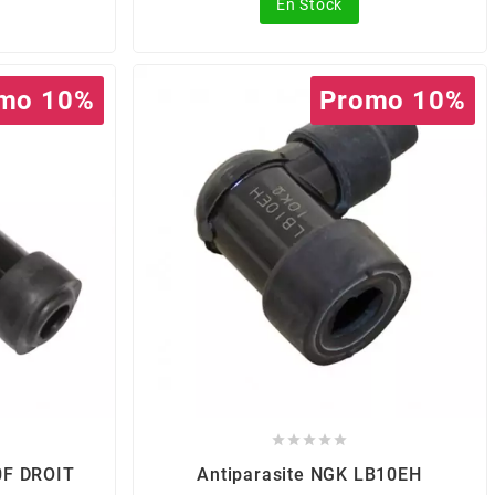
En Stock
mo 10%
Promo 10%





0F DROIT
Antiparasite NGK LB10EH