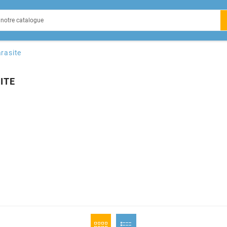
EIN
rasite
ITE
X