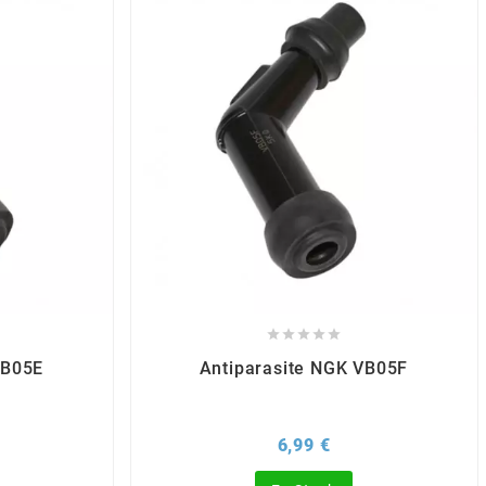





VB05E
Antiparasite NGK VB05F
Prix
6,99 €