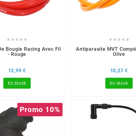










e Bougie Racing Avec Fil
Antiparasite MVT Compét
- Rouge
Olive
Prix
Pri
12,99 €
10,27 €
En Stock
En stock
Promo 10%