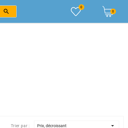
0

0

Trier par :
Prix, décroissant