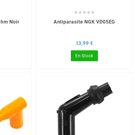





Ohm Noir
Antiparasite NGK VD05EG
x
Prix
13,99 €
En Stock