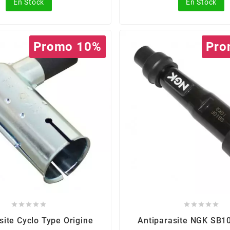
En Stock
En Stock
Promo 10%
Pro










site Cyclo Type Origine
Antiparasite NGK SB1