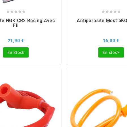










ite NGK CR2 Racing Avec
Antiparasite Most 5K
Fil
Prix
Pri
21,90 €
16,00 €
En Stock
En stock