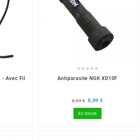





 - Avec Fil
Antiparasite NGK XD10F
Prix
Prix
8,09 €
8,99 €
de
base
En Stock