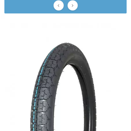
AUVRAY


AVOC
AXWIN
b
BANDO
BARIKIT
BCD
BELGOM