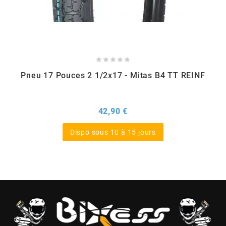
BERING
BETA MOTOS





Pneu 17 Pouces 2 1/2x17 - Mitas B4 TT REINF
BETA RACING
Prix
42,90 €
BIDALOT
Dispo sous 10 à 15 jours
BIHR
BIXESS
BOUCHET ENGINEERING