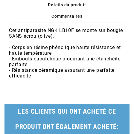
POSTE DE PILOTAGE
DERBI E3 ALL DAY
Détails du produit
ARCHIVE
Commentaires
AREXONS
Cet antiparasite NGK LB10F se monte sur bougie
SANS écrou (olive).
ARIETE
- Corps en résine phénolique haute résistance et
haute température
- Embouts caoutchouc procurant une étanchéité
ARMLOCK
parfaite
- Résistance céramique assurant une parfaite
efficacité
ARTEIN
ARTEK
LES CLIENTS QUI ONT ACHETÉ CE
ATHENA
PRODUIT ONT ÉGALEMENT ACHETÉ: