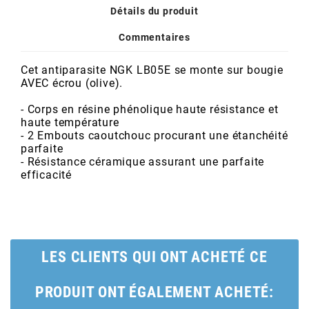
POSTE DE PILOTAGE
DERBI E3 ALL DAY
Détails du produit
ARCHIVE
Commentaires
AREXONS
Cet antiparasite NGK LB05E se monte sur bougie
AVEC écrou (olive).
ARIETE
- Corps en résine phénolique haute résistance et
haute température
- 2 Embouts caoutchouc procurant une étanchéité
ARMLOCK
parfaite
- Résistance céramique assurant une parfaite
efficacité
ARTEIN
ARTEK
LES CLIENTS QUI ONT ACHETÉ CE
ATHENA
PRODUIT ONT ÉGALEMENT ACHETÉ: