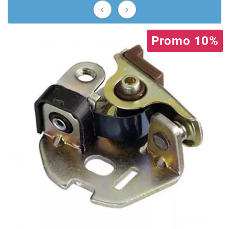
AUVRAY


AVOC
Promo 10%
AXWIN
b
BANDO
BARIKIT
BCD
BELGOM