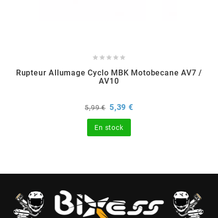
BERING
BETA MOTOS





Rupteur Allumage Cyclo MBK Motobecane AV7 /
BETA RACING
AV10
Prix
Prix
5,39 €
BIDALOT
5,99 €
de
base
En stock
BIHR
BIXESS
BOUCHET ENGINEERING