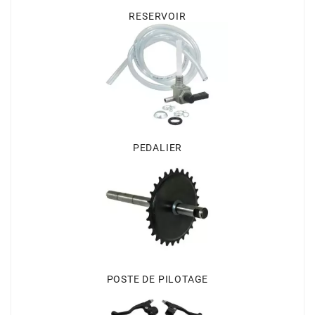
RESERVOIR
BERING
BETA MOTOS
BETA RACING
PEDALIER
BIDALOT
BIHR
BIXESS
POSTE DE PILOTAGE
BOUCHET ENGINEERING