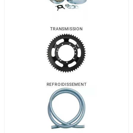
AUVRAY
AVOC
TRANSMISSION
AXWIN
b
BANDO
REFROIDISSEMENT
BARIKIT
BCD
BELGOM