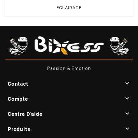
CYCLUS TOOLS
ECLAIRAGE
d
D.I.D
DAYCO
Passion & Emotion

Contact
DEESTONE

Compte
DELI TIRE

Centre D'aide
DELLORTO

Produits