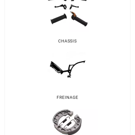
BRAIH
BRIDGESTONE
BRK
CHASSIS
BUZZETTI
c
C4
FREINAGE
CARENZI
CHAMPION