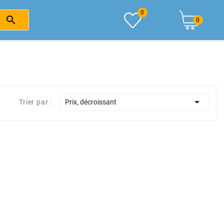
0

0

Trier par :
Prix, décroissant