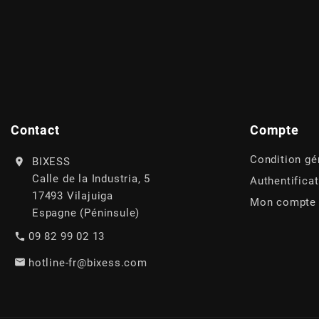
AFAM
CABLERIE
CHASSIS
VARIATION
CHASSIS
AGP
STICKERS
FREINAGE
EMBRAYAGE
FREINAGE
AIRSAL
BON PLAN
CABLERIE
TRANSMISSION
ECLAIRAGE
AJP
Contact
Compte
MOTEUR SOLEX
ELECTRICITE
REFROIDISSEMENT
ELECTRICITE
Condition gé
BIXESS
ALGI
Calle de la Industria, 5
Authentifica
PARTIE CYCLE SOLEX
RESERVOIR
CABLERIE
17493 Vilajuiga
Mon compte
ALLPRO
Espagne (Péninsule)
DEMARRAGE
CARROSSERIE
09 82 99 02 13
ALT-1
hotline-fr@bixess.com
CARTER
AM6 ALL DAY
APRILIA