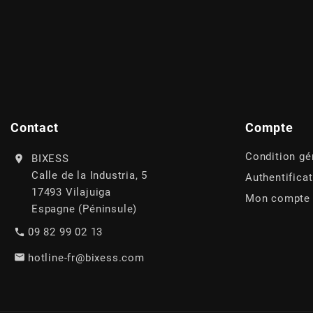
AFAM
CABLERIE
CHASSIS
VARIATION
CHASSIS
AGP
STICKERS
FREINAGE
EMBRAYAGE
FREINAGE
AIRSAL
BON PLAN
CABLERIE
TRANSMISSION
ECLAIRAGE
AJP
Contact
Compte
MOTEUR SOLEX
ELECTRICITE
REFROIDISSEMENT
ELECTRICITE
Condition gé
BIXESS
ALGI
Calle de la Industria, 5
Authentifica
PARTIE CYCLE SOLEX
RESERVOIR
CABLERIE
17493 Vilajuiga
Mon compte
ALLPRO
Espagne (Péninsule)
DEMARRAGE
CARROSSERIE
09 82 99 02 13
ALT-1
hotline-fr@bixess.com
CARTER
AM6 ALL DAY
APRILIA