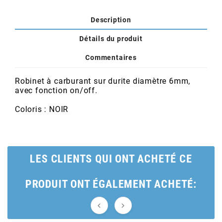
POSTE DE PILOTAGE
DERBI E3 ALL DAY
ARCHIVE
Description
Détails du produit
AREXONS
Commentaires
ARIETE
Robinet à carburant sur durite diamètre 6mm,
avec fonction on/off.
ARMLOCK
Coloris : NOIR
ARTEIN
LES CLIENTS QUI ONT ACHETÉ CE
ARTEK
PRODUIT ONT ÉGALEMENT ACHETÉ:
ATHENA

