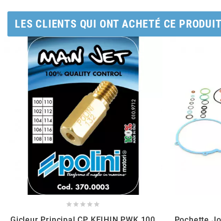
AUVRAY
LES CLIENTS QUI ONT ACHETÉ CE PRODUI
AVOC
AXWIN
b
BANDO
BARIKIT
BCD





BELGOM
Gicleur Principal CP KEIHIN PWK 100
Pochette J