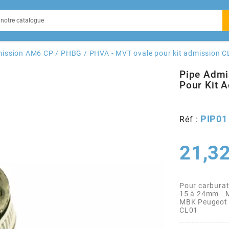
EIN
ission AM6 CP / PHBG / PHVA - MVT ovale pour kit admission 
Pipe Admi
Pour Kit 
X
PIP01
Réf :
21,32
Pour carburat
15 à 24mm - M
MBK Peugeot R
CL01