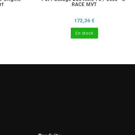
rf
RACE MVT
x
Prix
172,36 €
En stock