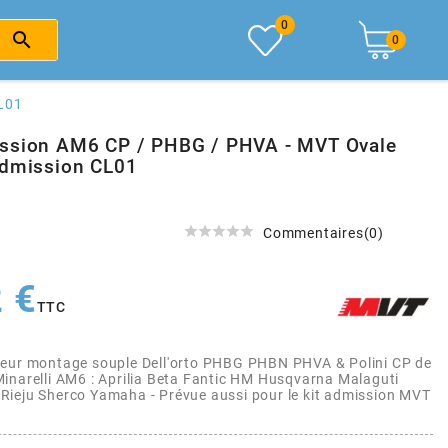
0

0
CL01
ssion AM6 CP / PHBG / PHVA - MVT Ovale
Admission CL01





Commentaires(0)
 €
TTC
eur montage souple Dell'orto PHBG PHBN PHVA & Polini CP de
inarelli AM6 : Aprilia Beta Fantic HM Husqvarna Malaguti
ieju Sherco Yamaha - Prévue aussi pour le kit admission MVT