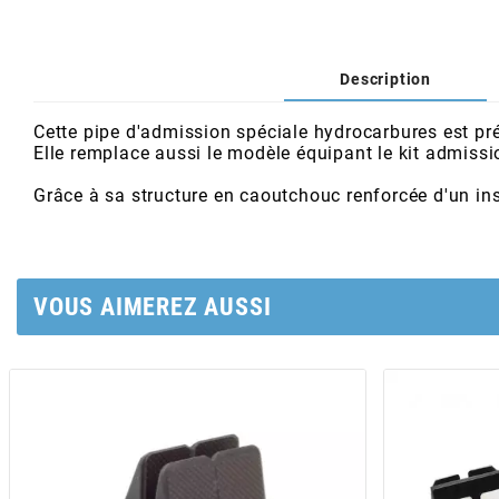
AFAM
CABLERIE
CHASSIS
VARIATION
CHASSIS
AGP
Description
STICKERS
FREINAGE
EMBRAYAGE
FREINAGE
AIRSAL
Cette pipe d'admission spéciale hydrocarbures est p
Elle remplace aussi le modèle équipant le kit admis
BON PLAN
CABLERIE
TRANSMISSION
ECLAIRAGE
Grâce à sa structure en caoutchouc renforcée d'un inse
AJP
MOTEUR SOLEX
ELECTRICITE
REFROIDISSEMENT
ELECTRICITE
ALGI
VOUS AIMEREZ AUSSI
PARTIE CYCLE SOLEX
RESERVOIR
CABLERIE
ALLPRO
DEMARRAGE
CARROSSERIE
ALT-1
CARTER
AM6 ALL DAY
APRILIA