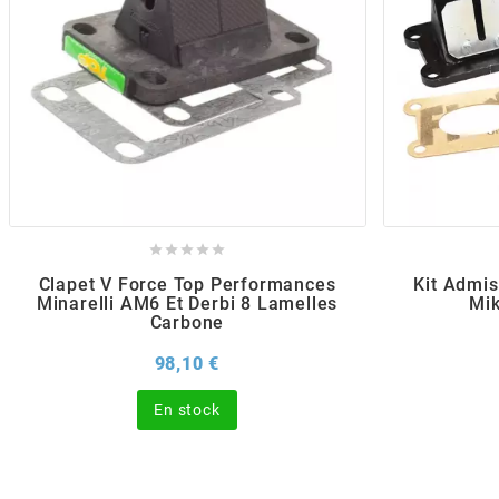
POSTE DE PILOTAGE
DERBI E3 ALL DAY
ARCHIVE
AREXONS
ARIETE
ARMLOCK





Clapet V Force Top Performances
Kit Admi
ARTEIN
Minarelli AM6 Et Derbi 8 Lamelles
Mik
Carbone
Prix
98,10 €
ARTEK
En stock
ATHENA