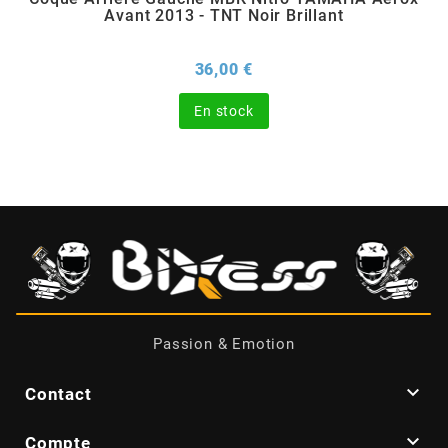
Avant 2013 - TNT Noir Brillant
BERING
Prix
36,00 €
BETA MOTOS
En stock
BETA RACING
BIDALOT
BIHR
BIXESS
Passion & Emotion

Contact
BOUCHET ENGINEERING

Compte