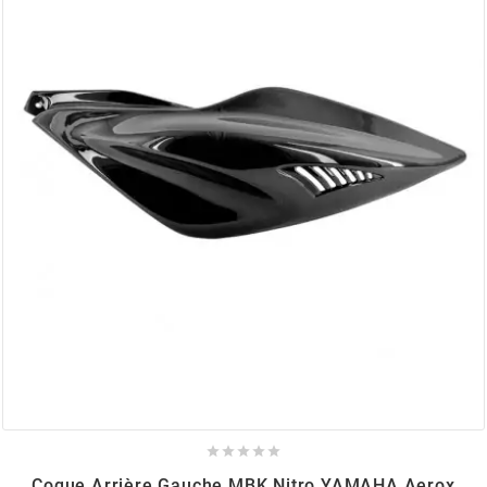
AUVRAY
AVOC
AXWIN
b
BANDO
BARIKIT
BCD





BELGOM
Coque Arrière Gauche MBK Nitro YAMAHA Aerox