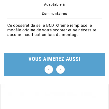
POSTE DE PILOTAGE
DERBI E3 ALL DAY
Adaptable à
ARCHIVE
Commentaires
AREXONS
Ce dosseret de selle BCD Xtreme remplace le
modèle origine de votre scooter et ne nécessite
aucune modification lors du montage.
ARIETE
ARMLOCK
VOUS AIMEREZ AUSSI
ARTEIN


ARTEK
ATHENA