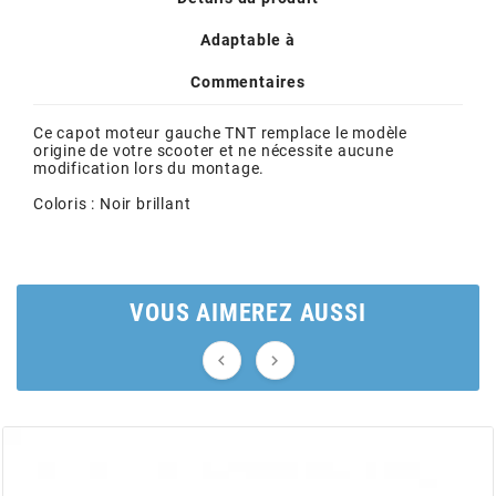
POSTE DE PILOTAGE
DERBI E3 ALL DAY
ARCHIVE
Adaptable à
Commentaires
AREXONS
Ce capot moteur gauche TNT remplace le modèle
origine de votre scooter et ne nécessite aucune
ARIETE
modification lors du montage.
Coloris : Noir brillant
ARMLOCK
ARTEIN
VOUS AIMEREZ AUSSI


ARTEK
ATHENA