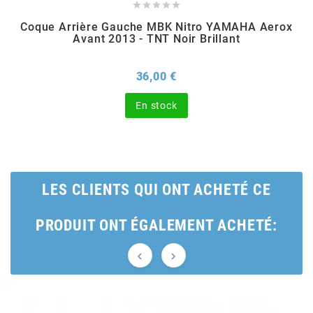





Coque Arrière Gauche MBK Nitro YAMAHA Aerox
BERING
Avant 2013 - TNT Noir Brillant
BETA MOTOS
Prix
36,00 €
En stock
BETA RACING
BIDALOT
LES CLIENTS QUI ONT ACHETÉ CE
BIHR
PRODUIT ONT ÉGALEMENT ACHETÉ:
BIXESS


BOUCHET ENGINEERING