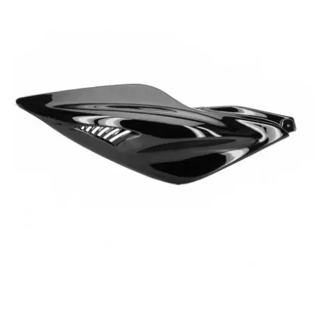
BRAIH
BRIDGESTONE
BRK
BUZZETTI
c
C4
CARENZI
CHAMPION