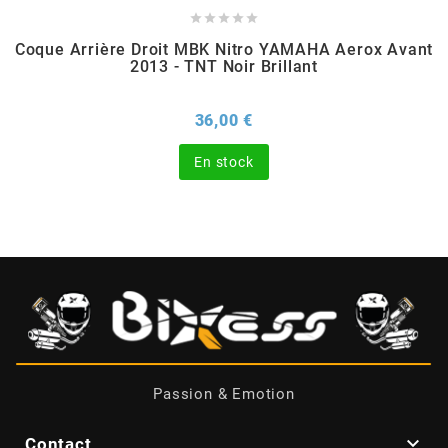





Coque Arrière Droit MBK Nitro YAMAHA Aerox Avant
CHARVIN
2013 - TNT Noir Brillant
CHOK
Prix
36,00 €
En stock
CIF
CL BRAKES
CONTI
COOCASE
Passion & Emotion
CST TIRES

Contact