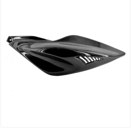
AUVRAY
AVOC
AXWIN
b
BANDO
BARIKIT
BCD
BELGOM