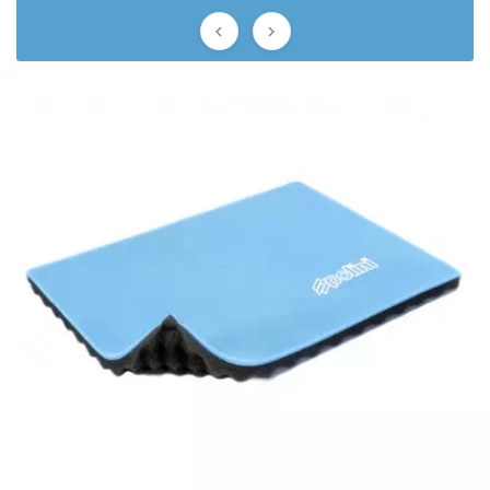
BRAIH


BRIDGESTONE
BRK
BUZZETTI
c
C4
CARENZI
CHAMPION