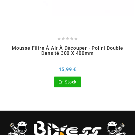
CHARVIN
CHOK





Mousse Filtre À Air À Découper - Polini Double
CIF
Densité 300 X 400mm
Prix
15,99 €
CL BRAKES
En Stock
CONTI
COOCASE
CST TIRES