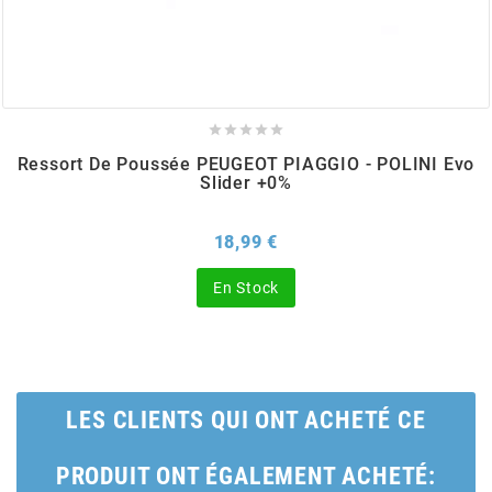
BERING
BETA MOTOS





Ressort De Poussée PEUGEOT PIAGGIO - POLINI Evo
BETA RACING
Slider +0%
Prix
18,99 €
BIDALOT
En Stock
BIHR
BIXESS
LES CLIENTS QUI ONT ACHETÉ CE
BOUCHET ENGINEERING
PRODUIT ONT ÉGALEMENT ACHETÉ: