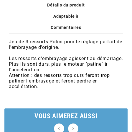
POSTE DE PILOTAGE
DERBI E3 ALL DAY
Détails du produit
ARCHIVE
Adaptable à
AREXONS
Commentaires
Jeu de 3 ressorts Polini pour le réglage parfait de
ARIETE
l'embrayage d'origine.
Les ressorts d'embrayage agissent au démarrage.
ARMLOCK
Plus ils sont durs, plus le moteur "patine" à
l'accélération.
Attention : des ressorts trop durs feront trop
ARTEIN
patiner l'embrayage et feront perdre en
accélération.
ARTEK
VOUS AIMEREZ AUSSI
ATHENA

