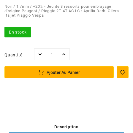
AFAM
Noir / 1.7mm / +20% - Jeu de 3 ressorts pour embrayage
CABLERIE
CHASSIS
VARIATION
CHASSIS
d'origine Peugeot / Piaggio 2T 4T AC LC : Aprilia Derbi Gilera
Italjet Piaggio Vespa
AGP
STICKERS
FREINAGE
EMBRAYAGE
FREINAGE
En stock
AIRSAL
BON PLAN
CABLERIE
TRANSMISSION
ECLAIRAGE
AJP
Quantité
MOTEUR SOLEX
ELECTRICITE
REFROIDISSEMENT
ELECTRICITE
ALGI
Ajouter Au Panier
PARTIE CYCLE SOLEX
RESERVOIR
CABLERIE
ALLPRO
DEMARRAGE
CARROSSERIE
ALT-1
CARTER
AM6 ALL DAY
APRILIA
Description