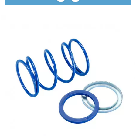
AUVRAY
AVOC
AXWIN
b
BANDO
BARIKIT
BCD
BELGOM