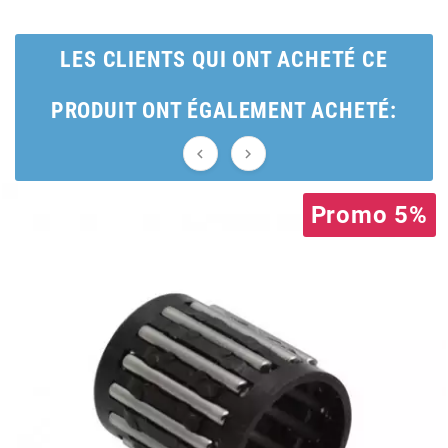
BRAIH
LES CLIENTS QUI ONT ACHETÉ CE
BRIDGESTONE
PRODUIT ONT ÉGALEMENT ACHETÉ:
BRK


BUZZETTI
Promo 5%
c
C4
CARENZI
CHAMPION