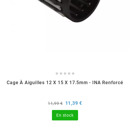
CHARVIN
CHOK
CIF
CL BRAKES





Cage À Aiguilles 12 X 15 X 17.5mm - INA Renforcé
CONTI
COOCASE
Prix
Prix
11,39 €
11,99 €
de
base
En stock
CST TIRES