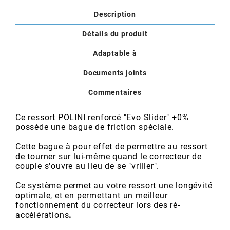
POSTE DE PILOTAGE
DERBI E3 ALL DAY
Description
ARCHIVE
Détails du produit
AREXONS
Adaptable à
Documents joints
ARIETE
Commentaires
ARMLOCK
Ce ressort POLINI renforcé "Evo Slider" +0%
possède une bague de friction spéciale.
ARTEIN
Cette bague à pour effet de permettre au ressort
de tourner sur lui-même quand le correcteur de
couple s'ouvre au lieu de se "vriller".
ARTEK
Ce système permet au votre ressort une longévité
optimale, et en permettant un meilleur
ATHENA
fonctionnement du correcteur lors des ré-
accélérations
.