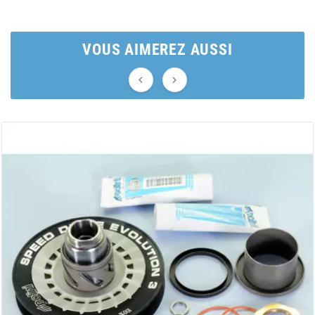
AUVRAY
AVOC
VOUS AIMEREZ AUSSI


AXWIN
b
BANDO
BARIKIT
BCD
BELGOM