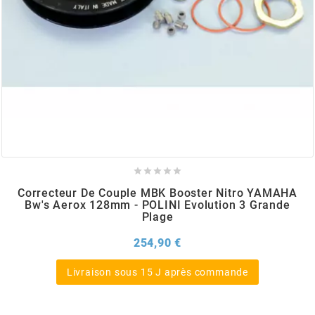
BERING
BETA MOTOS
BETA RACING
BIDALOT





Correcteur De Couple MBK Booster Nitro YAMAHA
BIHR
Bw's Aerox 128mm - POLINI Evolution 3 Grande
Plage
BIXESS
Prix
254,90 €
Livraison sous 15 J après commande
BOUCHET ENGINEERING