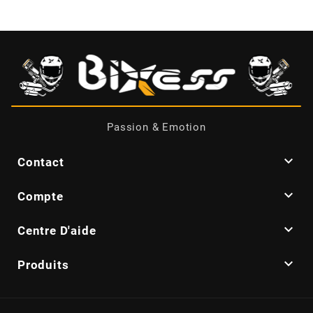
CYCLUS TOOLS
d
D.I.D
Passion & Emotion
DAYCO

Contact
DEESTONE

Compte

Centre D'aide
DELI TIRE

Produits
DELLORTO