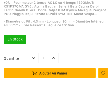
AFAM
+0% - Pour moteur 2 temps AC LC ou 4 temps 139QMA/B
XS1P37QMA GY6 : Aprilia Baotian Benelli Beta Cagiva Derbi
CABLERIE
CHASSIS
VARIATION
CHASSIS
Fantic Garelli Gilera Honda Italjet KTM Kymco Malaguti Peugeot
PGO Piaggio Rieju Rizzato Suzuki SYM TNT Motor Vespa...
AGP
- Diametre du Fil : 4,3mm - Longueur 90mm - Diamètre Intérieur :
STICKERS
FREINAGE
EMBRAYAGE
FREINAGE
48,50mm - Livré Ressort + Bague de friction
AIRSAL
BON PLAN
CABLERIE
TRANSMISSION
ECLAIRAGE
En Stock
AJP
MOTEUR SOLEX
ELECTRICITE
REFROIDISSEMENT
ELECTRICITE
Quantité
ALGI
PARTIE CYCLE SOLEX
RESERVOIR
CABLERIE
Ajouter Au Panier
ALLPRO
DEMARRAGE
CARROSSERIE
ALT-1
CARTER
AM6 ALL DAY
APRILIA