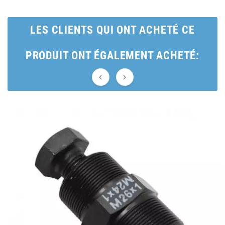
BRAIH
LES CLIENTS QUI ONT ACHETÉ CE
BRIDGESTONE
PRODUIT ONT ÉGALEMENT ACHETÉ:
BRK


BUZZETTI
c
C4
CARENZI
CHAMPION