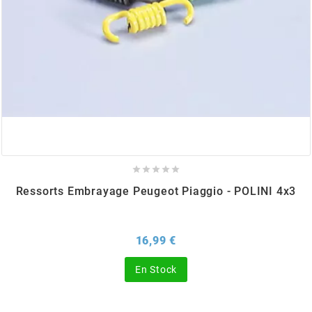
BERING
BETA MOTOS
BETA RACING
BIDALOT





Ressorts Embrayage Peugeot Piaggio - POLINI 4x3
BIHR
BIXESS
Prix
16,99 €
En Stock
BOUCHET ENGINEERING