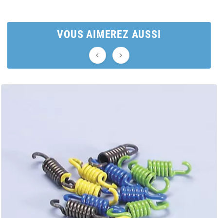
AUVRAY
AVOC
VOUS AIMEREZ AUSSI


AXWIN
b
BANDO
BARIKIT
BCD
BELGOM