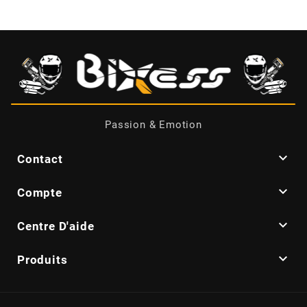
CYCLUS TOOLS
d
D.I.D
Passion & Emotion
DAYCO

Contact
DEESTONE

Compte

Centre D'aide
DELI TIRE

Produits
DELLORTO