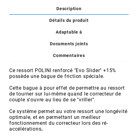
POSTE DE PILOTAGE
DERBI E3 ALL DAY
Description
ARCHIVE
Détails du produit
AREXONS
Adaptable à
Documents joints
ARIETE
Commentaires
ARMLOCK
Ce ressort POLINI renforcé "Evo Slider" +15%
possède une bague de friction spéciale.
ARTEIN
Cette bague à pour effet de permettre au ressort
de tourner sur lui-même quand le correcteur de
couple s'ouvre au lieu de se "vriller".
ARTEK
Ce système permet au votre ressort une longévité
optimale, et en permettant un meilleur
ATHENA
fonctionnement du correcteur lors des ré-
accélérations
.