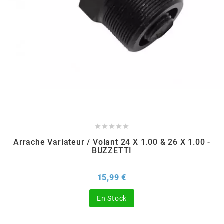
CHARVIN
CHOK
CIF
CL BRAKES





Arrache Variateur / Volant 24 X 1.00 & 26 X 1.00 -
CONTI
BUZZETTI
COOCASE
Prix
15,99 €
En Stock
CST TIRES