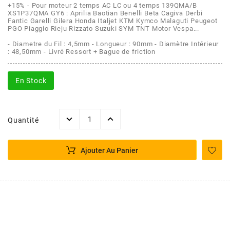
AFAM
+15% - Pour moteur 2 temps AC LC ou 4 temps 139QMA/B
XS1P37QMA GY6 : Aprilia Baotian Benelli Beta Cagiva Derbi
CABLERIE
CHASSIS
VARIATION
CHASSIS
Fantic Garelli Gilera Honda Italjet KTM Kymco Malaguti Peugeot
PGO Piaggio Rieju Rizzato Suzuki SYM TNT Motor Vespa...
AGP
- Diametre du Fil : 4,5mm - Longueur : 90mm - Diamètre Intérieur
STICKERS
FREINAGE
EMBRAYAGE
FREINAGE
: 48,50mm - Livré Ressort + Bague de friction
AIRSAL
BON PLAN
CABLERIE
TRANSMISSION
ECLAIRAGE
En Stock
AJP
MOTEUR SOLEX
ELECTRICITE
REFROIDISSEMENT
ELECTRICITE
Quantité
ALGI
PARTIE CYCLE SOLEX
RESERVOIR
CABLERIE
Ajouter Au Panier
ALLPRO
DEMARRAGE
CARROSSERIE
ALT-1
CARTER
AM6 ALL DAY
APRILIA