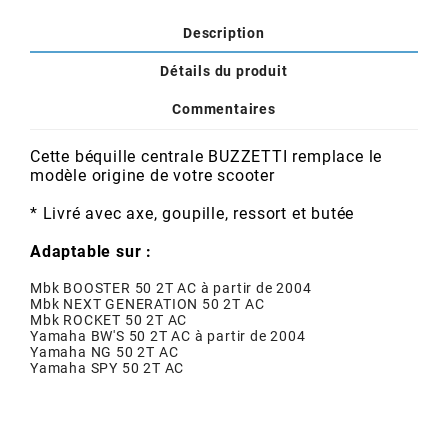
POSTE DE PILOTAGE
DERBI E3 ALL DAY
ARCHIVE
Description
Détails du produit
AREXONS
Commentaires
ARIETE
Cette béquille centrale BUZZETTI remplace le
modèle origine de votre scooter
ARMLOCK
* Livré avec axe, goupille, ressort et butée
Adaptable sur :
ARTEIN
Mbk BOOSTER 50 2T AC à partir de 2004
Mbk NEXT GENERATION 50 2T AC
Mbk ROCKET 50 2T AC
ARTEK
Yamaha BW'S 50 2T AC à partir de 2004
Yamaha NG 50 2T AC
Yamaha SPY 50 2T AC
ATHENA