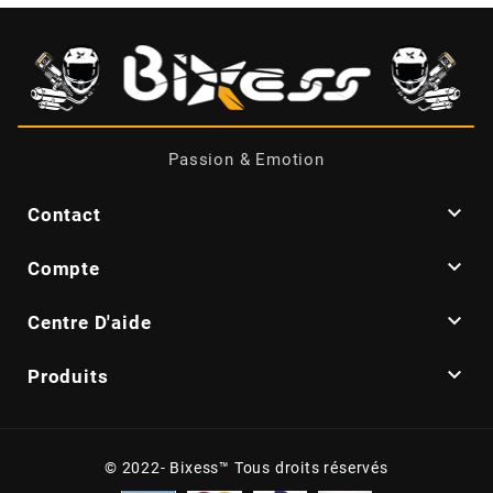
AUVRAY
AVOC
AXWIN
Passion & Emotion
b

Contact

Compte
BANDO

Centre D'aide
BARIKIT

Produits
BCD
© 2022- Bixess™ Tous droits réservés
BELGOM