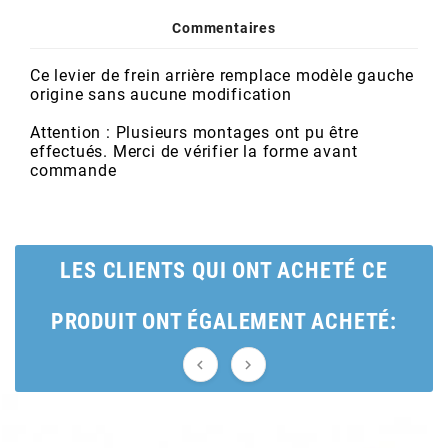
POSTE DE PILOTAGE
DERBI E3 ALL DAY
Commentaires
ARCHIVE
Ce levier de frein arrière remplace modèle gauche
AREXONS
origine sans aucune modification
Attention : Plusieurs montages ont pu être
ARIETE
effectués. Merci de vérifier la forme avant
commande
ARMLOCK
LES CLIENTS QUI ONT ACHETÉ CE
ARTEIN
PRODUIT ONT ÉGALEMENT ACHETÉ:
ARTEK


ATHENA