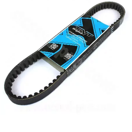
AUVRAY
AVOC
AXWIN
b
BANDO
BARIKIT
BCD
BELGOM