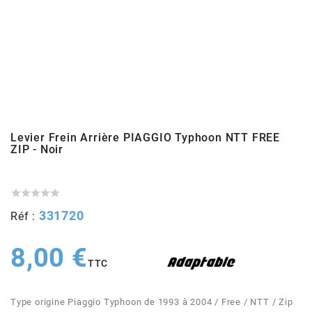
ADMISSION
ADMISSION
VISSERIE
ALLUMAGE
STICKERS
2
ECHAPPEMENT
ALLUMAGE
CARROSSERIE
EMBRAYAGE
2FAST
POSTE DE PILOTAGE
VARIATION
MOTEUR
TRANSMISSION
4
CHASSIS
TRANSMISSION
HAUT MOTEUR
REFROIDISSEMENT
Levier Frein Arrière PIAGGIO Typhoon NTT FREE
4 STROKE PARTS
ZIP - Noir
RESERVOIR
REFROIDISSEMENT
ECHAPPEMENT
RESERVOIR
a





ECLAIRAGE
RESERVOIR
VILEBREQUIN
CARTER
331720
Réf :
ADAPTABLE
8,00 €
FREINAGE
PEDALIER
ADMISSION
DÉMARRAGE
TTC
ADX
ROUE
POSTE DE PILOTAGE
ALLUMAGE
POSTE DE PILOTAGE
Type origine Piaggio Typhoon de 1993 à 2004 / Free / NTT / Zip