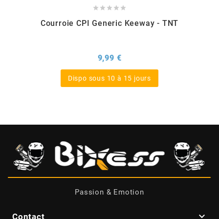





BERING
Courroie CPI Generic Keeway - TNT
BETA MOTOS
Prix
9,99 €
BETA RACING
Dispo sous 10 à 15 jours
BIDALOT
BIHR
BIXESS
Passion & Emotion
BOUCHET ENGINEERING

Contact