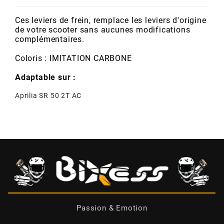
POSTE DE PILOTAGE
DERBI E3 ALL DAY
ARCHIVE
Ces leviers de frein, remplace les leviers d'origine
de votre scooter sans aucunes modifications
complémentaires.
AREXONS
Coloris : IMITATION CARBONE
ARIETE
Adaptable sur :
Aprilia SR 50 2T AC
ARMLOCK
ARTEIN
ARTEK
ATHENA
Passion & Emotion